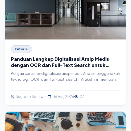
Tutorial
Panduan Lengkap Digitalisasi Arsip Medis
dengan OCR dan Full-Text Search untuk
SIMRS
Pelajari cara mendigitalisasi arsip medis Anda menggunakan
teknologi OCR dan full-text search. Artikel ini membahas
konsep, implementasi teknis, contoh kode, dan best
practice untuk meningkatkan efisiensi operasional rumah
sakit dan klinik.
Nugroho Setiawan
06 Aug 2026
27