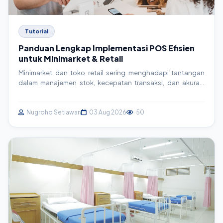
Tutorial
Panduan Lengkap Implementasi POS Efisien
untuk Minimarket & Retail
Minimarket dan toko retail sering menghadapi tantangan
dalam manajemen stok, kecepatan transaksi, dan akurasi
laporan. Artikel ini menyajikan panduan mendalam tentang
implementasi sistem Point of Sales (POS), mulai dari
pemilihan hingga konfigurasi teknis, untuk meningkatkan
Nugroho Setiawan
03 Aug 2026
50
efisiensi operasional dan profitabilitas.