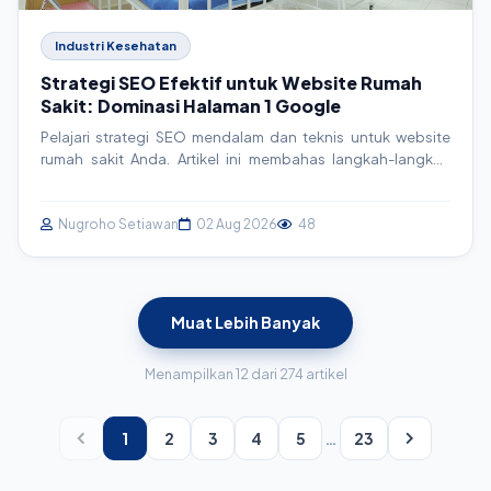
Industri Kesehatan
Strategi SEO Efektif untuk Website Rumah
Sakit: Dominasi Halaman 1 Google
Pelajari strategi SEO mendalam dan teknis untuk website
rumah sakit Anda. Artikel ini membahas langkah-langkah
konkret, mulai dari riset keyword hingga implementasi
schema markup, agar website Anda merajai hasil pencarian
Google dan menjangkau lebih banyak pasien.
Nugroho Setiawan
02 Aug 2026
48
Muat Lebih Banyak
Menampilkan 12 dari 274 artikel
1
2
3
4
5
…
23