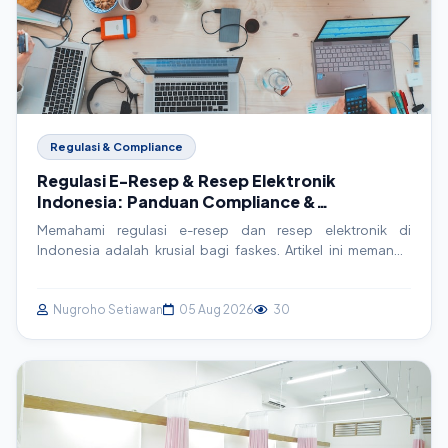
Regulasi & Compliance
Regulasi E-Resep & Resep Elektronik
Indonesia: Panduan Compliance &
Implementasi Teknis
Memahami regulasi e-resep dan resep elektronik di
Indonesia adalah krusial bagi faskes. Artikel ini memandu
Anda melalui kerangka hukum, detail implementasi teknis,
dan strategi compliance praktis untuk sistem SIMRS/SIM
Klinik Anda.
Nugroho Setiawan
05 Aug 2026
30