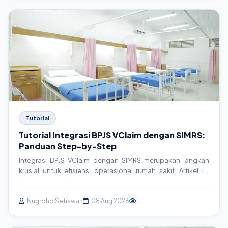
Tutorial
Tutorial Integrasi BPJS VClaim dengan SIMRS:
Panduan Step-by-Step
Integrasi BPJS VClaim dengan SIMRS merupakan langkah
krusial untuk efisiensi operasional rumah sakit. Artikel ini
akan memandu Anda secara teknis, dari konsep dasar
hingga implementasi kode, untuk menciptakan sistem yang
terintegrasi dan responsif. Pelajari cara mengoptimalkan
Nugroho Setiawan
08 Aug 2026
11
alur kerja dan mengurangi kesalahan manual.