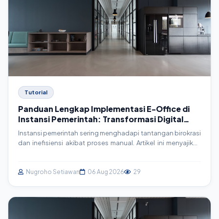
Tutorial
Panduan Lengkap Implementasi E-Office di
Instansi Pemerintah: Transformasi Digital
Menuju Efisiensi
Instansi pemerintah sering menghadapi tantangan birokrasi
dan inefisiensi akibat proses manual. Artikel ini menyajikan
panduan mendalam tentang implementasi E-Office, mulai
dari perencanaan hingga teknis, untuk mencapai efisiensi
operasional dan pelayanan publik yang lebih baik.
Nugroho Setiawan
06 Aug 2026
29