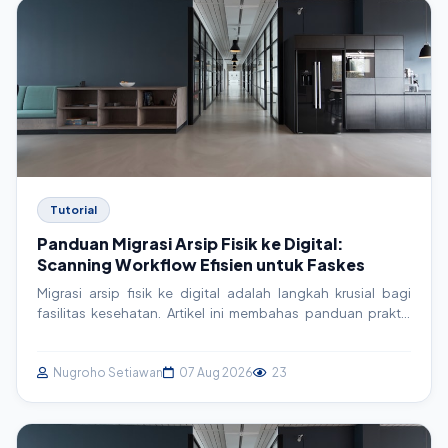
Tutorial
Panduan Migrasi Arsip Fisik ke Digital:
Scanning Workflow Efisien untuk Faskes
Migrasi arsip fisik ke digital adalah langkah krusial bagi
fasilitas kesehatan. Artikel ini membahas panduan praktis
dan actionable untuk membangun workflow scanning yang
efisien, mulai dari persiapan hingga integrasi sistem,
memastikan data rekam medis aman dan mudah diakses.
Nugroho Setiawan
07 Aug 2026
23