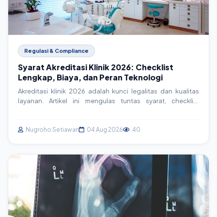
Regulasi & Compliance
Syarat Akreditasi Klinik 2026: Checklist
Lengkap, Biaya, dan Peran Teknologi
Akreditasi klinik 2026 adalah kunci legalitas dan kualitas
layanan. Artikel ini mengulas tuntas syarat, checklist
lengkap, estimasi biaya, serta bagaimana sistem informasi
klinik (SIM Klinik) menjadi aset strategis dalam proses
akreditasi. Persiapkan klinik Anda menuju standar pelayanan
Nugroho Setiawan
04 Aug 2026
40
prima.