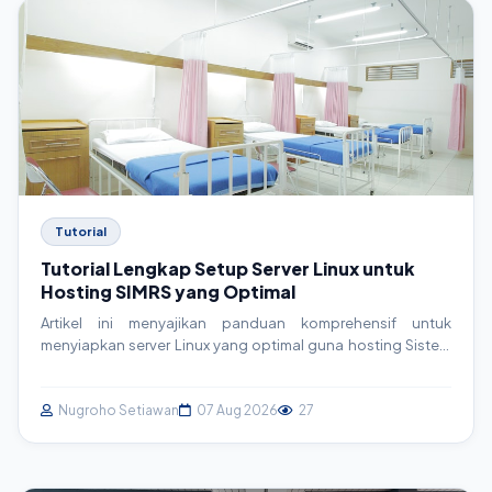
Tutorial
Tutorial Lengkap Setup Server Linux untuk
Hosting SIMRS yang Optimal
Artikel ini menyajikan panduan komprehensif untuk
menyiapkan server Linux yang optimal guna hosting Sistem
Informasi Manajemen Rumah Sakit (SIMRS). Pelajari langkah-
langkah praktis mulai dari instalasi OS hingga konfigurasi
keamanan dan integrasi, memastikan SIMRS Anda berjalan
Nugroho Setiawan
07 Aug 2026
27
cepat, aman, dan handal.