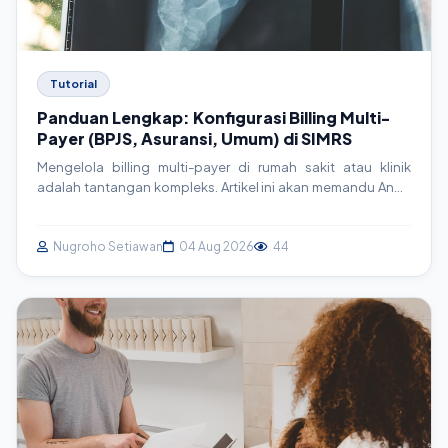
Tutorial
Panduan Lengkap: Konfigurasi Billing Multi-
Payer (BPJS, Asuransi, Umum) di SIMRS
Mengelola billing multi-payer di rumah sakit atau klinik
adalah tantangan kompleks. Artikel ini akan memandu Anda
secara mendalam tentang strategi, arsitektur, dan
implementasi teknis untuk sistem billing yang efisien,
terintegrasi dengan BPJS, asuransi swasta, dan pasien
Nugroho Setiawan
04 Aug 2026
44
umum, serta sesuai standar SatuSehat.