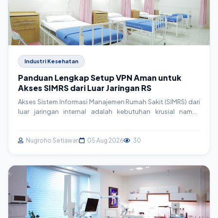
Industri Kesehatan
Panduan Lengkap Setup VPN Aman untuk
Akses SIMRS dari Luar Jaringan RS
Akses Sistem Informasi Manajemen Rumah Sakit (SIMRS) dari
luar jaringan internal adalah kebutuhan krusial namun
berisiko. Artikel ini memandu Anda langkah demi langkah
dalam membangun Virtual Private Network (VPN) yang aman
menggunakan OpenVPN, memastikan kontinuitas layanan
Nugroho Setiawan
05 Aug 2026
30
tanpa mengorbankan keamanan data pasien.