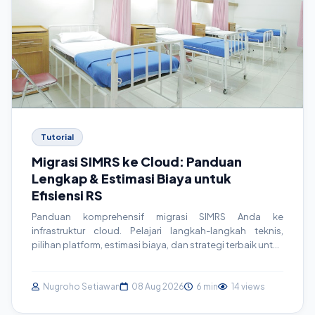
Tutorial
Migrasi SIMRS ke Cloud: Panduan
Lengkap & Estimasi Biaya untuk
Efisiensi RS
Panduan komprehensif migrasi SIMRS Anda ke
infrastruktur cloud. Pelajari langkah-langkah teknis,
pilihan platform, estimasi biaya, dan strategi terbaik untuk
memastikan kelancaran operasional rumah sakit.
Tingkatkan efisiensi dan skalabilitas sistem informasi
kesehatan Anda.
Nugroho Setiawan
08 Aug 2026
6 min
14 views