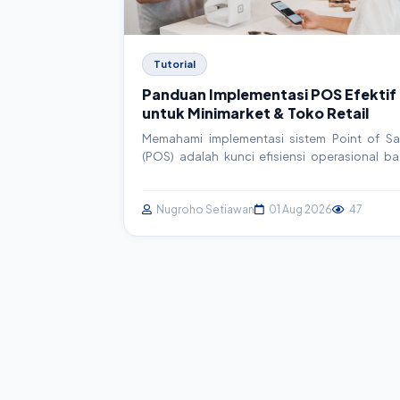
Tutorial
Panduan Implementasi POS Efektif
untuk Minimarket & Toko Retail
Memahami implementasi sistem Point of Sa
(POS) adalah kunci efisiensi operasional ba
minimarket dan toko retail. Artikel ini menyajik
panduan komprehensif, mulai dari perencana
hingga eksekusi, untuk membantu An
Nugroho Setiawan
01 Aug 2026
47
memaksimalkan potensi bisnis.