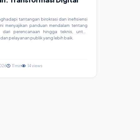
ghadapi tantangan birokrasi dan inefisiensi
l ini menyajikan panduan mendalam tentang
i dari perencanaan hingga teknis, untuk
 dan pelayanan publik yang lebih baik.
026
11 min
14 views