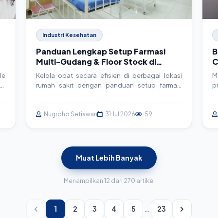
Industri Kesehatan
Panduan Lengkap Setup Farmasi
B
Multi-Gudang & Floor Stock di
C
SIMRS Anda
2
le
Kelola obat secara efisien di berbagai lokasi
M
gi
rumah sakit dengan panduan setup farmasi
p
an
multi-gudang dan floor stock di SIMRS. Artikel ini
m
an
membahas arsitektur, implementasi teknis, dan
f
da
best practices untuk optimalisasi rantai pasok
Nugroho Setiawan
31 Jul 2026
59
t
farmasi.
A
m
Muat Lebih Banyak
Menampilkan 12 dari 270 artikel
1
2
3
4
5
…
23