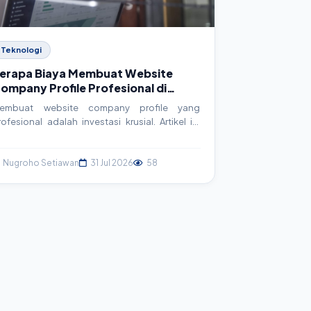
Teknologi
erapa Biaya Membuat Website
ompany Profile Profesional di
024? Panduan Lengkap
embuat website company profile yang
rofesional adalah investasi krusial. Artikel ini
engupas tuntas estimasi biaya di tahun 2024,
aktor penentu harga, pilihan teknologi, hingga
ips mengelola proyek agar sesuai anggaran
Nugroho Setiawan
31 Jul 2026
58
nda. Dapatkan panduan praktis untuk
embuat keputusan terbaik.