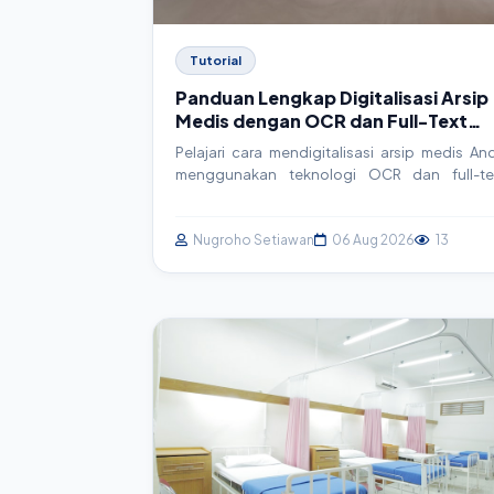
Tutorial
Panduan Lengkap Digitalisasi Arsip
Medis dengan OCR dan Full-Text
Search untuk SIMRS
Pelajari cara mendigitalisasi arsip medis An
menggunakan teknologi OCR dan full-te
search. Artikel ini membahas konse
implementasi teknis, contoh kode, dan be
practice untuk meningkatkan efisien
Nugroho Setiawan
06 Aug 2026
13
operasional rumah sakit dan klinik.