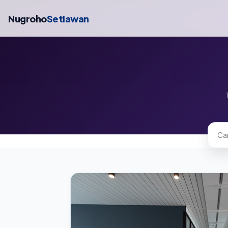
Nugroho
Setiawan