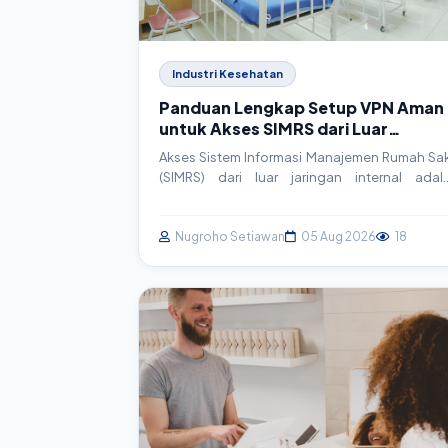
Industri Kesehatan
Panduan Lengkap Setup VPN Aman
untuk Akses SIMRS dari Luar
Jaringan RS
Akses Sistem Informasi Manajemen Rumah Sak
(SIMRS) dari luar jaringan internal adal
kebutuhan krusial namun berisiko. Artikel i
memandu Anda langkah demi langkah dal
membangun Virtual Private Network (VPN) ya
Nugroho Setiawan
05 Aug 2026
18
aman menggunakan OpenVPN, memastik
kontinuitas layanan tanpa mengorbank
keamanan data pasien.