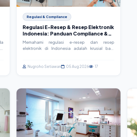
Regulasi & Compliance
Regulasi E-Resep & Resep Elektronik
Indonesia: Panduan Compliance &
Implementasi Teknis
da
Memahami regulasi e-resep dan resep
xt
elektronik di Indonesia adalah krusial bagi
p,
faskes. Artikel ini memandu Anda melalui
st
kerangka hukum, detail implementasi teknis, dan
si
strategi compliance praktis untuk sistem
Nugroho Setiawan
05 Aug 2026
17
SIMRS/SIM Klinik Anda.