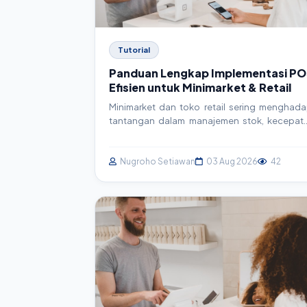
Tutorial
Panduan Lengkap Implementasi PO
Efisien untuk Minimarket & Retail
Minimarket dan toko retail sering menghada
tantangan dalam manajemen stok, kecepat
transaksi, dan akurasi laporan. Artikel i
menyajikan panduan mendalam tenta
implementasi sistem Point of Sales (POS), mul
Nugroho Setiawan
03 Aug 2026
42
dari pemilihan hingga konfigurasi teknis, unt
meningkatkan efisiensi operasional d
profitabilitas.