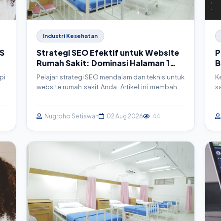
Industri Kesehatan
S
Strategi SEO Efektif untuk Website
P
Rumah Sakit: Dominasi Halaman 1
B
Google
u
pi
Pelajari strategi SEO mendalam dan teknis untuk
K
an
website rumah sakit Anda. Artikel ini membahas
s
ni
langkah-langkah konkret, mulai dari riset
i
ng
keyword hingga implementasi schema markup,
k
ai
agar website Anda merajai hasil pencarian
Nugroho Setiawan
02 Aug 2026
44
e
uk
Google dan menjangkau lebih banyak pasien.
l
an
d