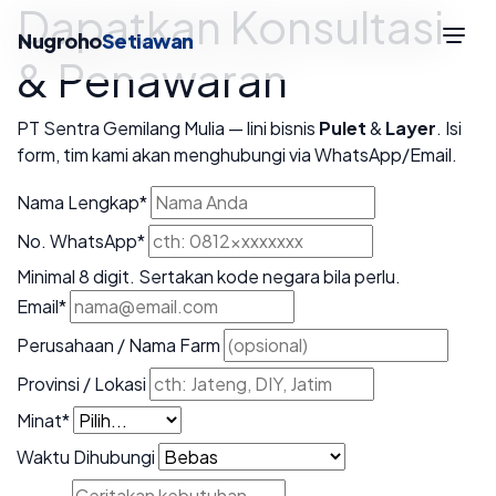
Dapatkan Konsultasi
Nugroho
Setiawan
& Penawaran
PT Sentra Gemilang Mulia — lini bisnis
Pulet
&
Layer
. Isi
form, tim kami akan menghubungi via WhatsApp/Email.
Nama Lengkap
*
No. WhatsApp
*
Minimal 8 digit. Sertakan kode negara bila perlu.
Email
*
Perusahaan / Nama Farm
Provinsi / Lokasi
Minat
*
Waktu Dihubungi