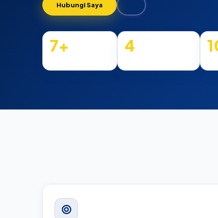
Hubungi Saya
7+
4
1
Tahun Pengalaman
Perusahaan / Institusi
Kli