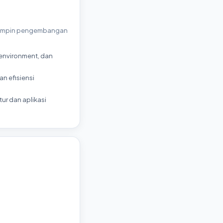
 memimpin pengembangan
 environment, dan
n efisiensi
ur dan aplikasi