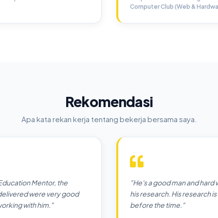
Computer Club (Web & Hardwa
Rekomendasi
Apa kata rekan kerja tentang bekerja bersama saya.
 Education Mentor, the
"He's a good man and hard w
 delivered were very good
his research. His research is
working with him."
before the time."