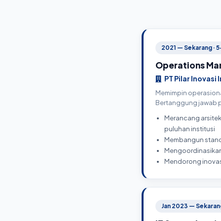
2021 — Sekarang · 5
Operations Ma
PT Pilar Inovasi
Memimpin operasional
Bertanggung jawab pe
Merancang arsitek
puluhan institusi
Membangun standa
Mengoordinasikan t
Mendorong inovasi
Jan 2023 — Sekarang