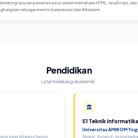
bimbing ratusan peserta kursus dalam memahami HTML, JavaScript, d
hargaan sebagai mentor berprestasi dari Arkademi
Pendidikan
Latar belakang akademik.
S1 Teknik Informatik
Universitas AMIKOM Yogy
atur pada Wireless Sensor
Skripsi: Sistem E-Voting ber