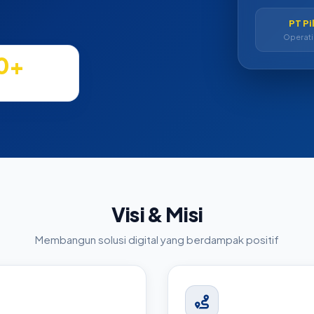
PT Pi
Operat
0+
en & Project
Visi & Misi
Membangun solusi digital yang berdampak positif