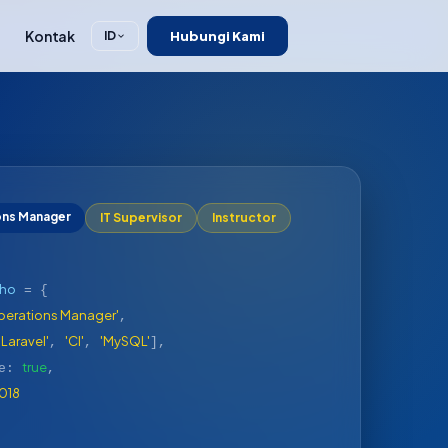
Kontak
Hubungi Kami
ID
ons Manager
IT Supervisor
Instructor
oho
= {
perations Manager'
,
'Laravel'
'CI'
'MySQL'
,
,
],
true
ce:
,
018