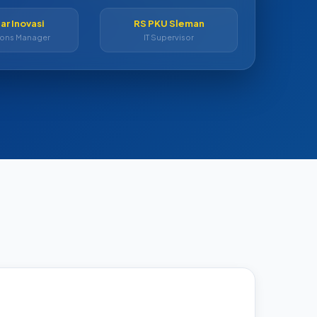
lar Inovasi
RS PKU Sleman
ions Manager
IT Supervisor