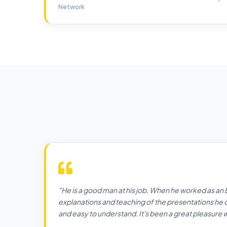
Network
"He is a good man at his job. When he worked as an
explanations and teaching of the presentations he
and easy to understand. It's been a great pleasure 