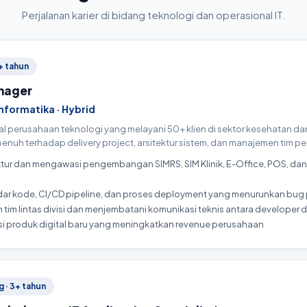
Perjalanan karier di bidang teknologi dan operasional IT.
+ tahun
nager
 Informatika · Hybrid
 perusahaan teknologi yang melayani 50+ klien di sektor kesehatan dan
nuh terhadap delivery project, arsitektur sistem, dan manajemen tim
tur dan mengawasi pengembangan SIMRS, SIM Klinik, E-Office, POS, da
r kode, CI/CD pipeline, dan proses deployment yang menurunkan bug
im lintas divisi dan menjembatani komunikasi teknis antara developer d
 produk digital baru yang meningkatkan revenue perusahaan
 · 3+ tahun