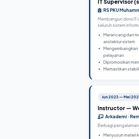
IT Supervisor (
RS PKU Muhamma
Membangun divisi IT 
seluruh sistem inform
Merancang dan memb
arsitektur sistem
Mengembangkan apl
pelayanan
Dipromosikan menja
Memastikan stabil
Jun 2023 — Mei 2024
Instructor — 
Arkademi · Re
Berbagi pengalaman 
Menyusun materi k