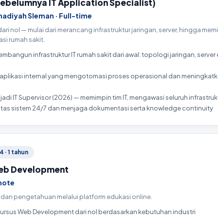
sebelumnya IT Application Specialist)
diyah Sleman · Full-time
dari nol — mulai dari merancang infrastruktur jaringan, server, hingga
asi rumah sakit.
angun infrastruktur IT rumah sakit dari awal: topologi jaringan, server
ikasi internal yang mengotomasi proses operasional dan meningkatka
di IT Supervisor (2026) — memimpin tim IT, mengawasi seluruh infrastrukt
itas sistem 24/7 dan menjaga dokumentasi serta knowledge continuity
 · 1 tahun
Web Development
mote
dan pengetahuan melalui platform edukasi online.
ursus Web Development dari nol berdasarkan kebutuhan industri