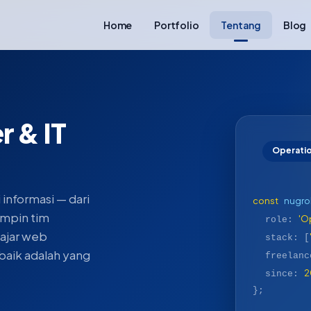
Home
Portfolio
Tentang
Blog
 & IT
Operati
informasi — dari
const
nugr
impin tim
'O
role:
ajar web
stack: [
baik adalah yang
freelan
2
since:
};