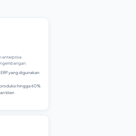
 enterprise.
 pengembangan.
n ERP yang digunakan
 produksi hingga 60%
an klien