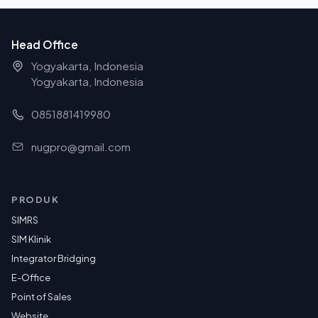
Head Office
Yogyakarta, Indonesia
Yogyakarta, Indonesia
0851881419980
nugpro@gmail.com
PRODUK
SIMRS
SIM Klinik
Integrator Bridging
E-Office
Point of Sales
Website