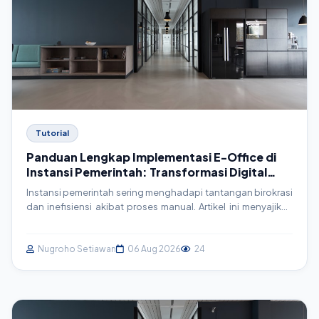
Tutorial
Panduan Lengkap Implementasi E-Office di
Instansi Pemerintah: Transformasi Digital
Menuju Efisiensi
Instansi pemerintah sering menghadapi tantangan birokrasi
dan inefisiensi akibat proses manual. Artikel ini menyajikan
panduan mendalam tentang implementasi E-Office, mulai
dari perencanaan hingga teknis, untuk mencapai efisiensi
operasional dan pelayanan publik yang lebih baik.
Nugroho Setiawan
06 Aug 2026
24