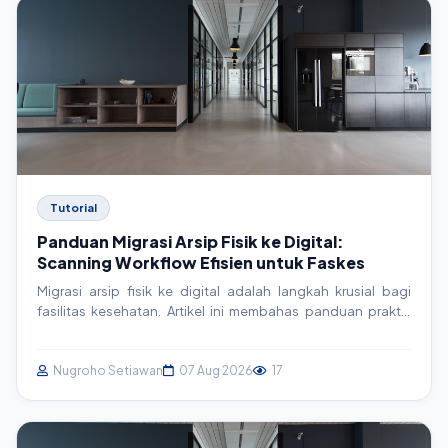
Tutorial
Panduan Migrasi Arsip Fisik ke Digital:
Scanning Workflow Efisien untuk Faskes
Migrasi arsip fisik ke digital adalah langkah krusial bagi
fasilitas kesehatan. Artikel ini membahas panduan praktis
dan actionable untuk membangun workflow scanning yang
efisien, mulai dari persiapan hingga integrasi sistem,
memastikan data rekam medis aman dan mudah diakses.
Nugroho Setiawan
07 Aug 2026
17