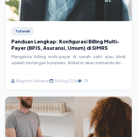
Tutorial
Panduan Lengkap: Konfigurasi Billing Multi-
Payer (BPJS, Asuransi, Umum) di SIMRS
Mengelola billing multi-payer di rumah sakit atau klinik
adalah tantangan kompleks. Artikel ini akan memandu Anda
secara mendalam tentang strategi, arsitektur, dan
implementasi teknis untuk sistem billing yang efisien,
terintegrasi dengan BPJS, asuransi swasta, dan pasien
Nugroho Setiawan
04 Aug 2026
39
umum, serta sesuai standar SatuSehat.