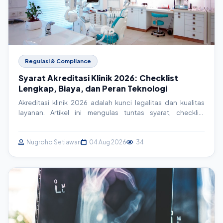
Regulasi & Compliance
Syarat Akreditasi Klinik 2026: Checklist
Lengkap, Biaya, dan Peran Teknologi
Akreditasi klinik 2026 adalah kunci legalitas dan kualitas
layanan. Artikel ini mengulas tuntas syarat, checklist
lengkap, estimasi biaya, serta bagaimana sistem informasi
klinik (SIM Klinik) menjadi aset strategis dalam proses
akreditasi. Persiapkan klinik Anda menuju standar pelayanan
Nugroho Setiawan
04 Aug 2026
34
prima.