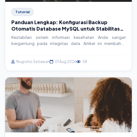
Tutorial
Panduan Lengkap: Konfigurasi Backup
Otomatis Database MySQL untuk Stabilitas
Sistem Anda
Kestabilan sistem informasi kesehatan Anda sangat
bergantung pada integritas data. Artikel ini membahas
panduan mendalam tentang konfigurasi backup otomatis
database MySQL, esensial untuk SIMRS, SIM Klinik, dan
sistem vital lainnya. Pelajari langkah praktis, contoh kode,
Nugroho Setiawan
01 Aug 2026
58
dan strategi mitigasi risiko kehilangan data.