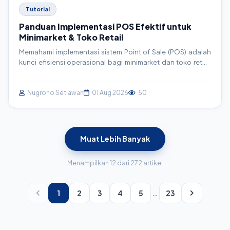
Tutorial
Panduan Implementasi POS Efektif untuk
Minimarket & Toko Retail
Memahami implementasi sistem Point of Sale (POS) adalah
kunci efisiensi operasional bagi minimarket dan toko retail.
Artikel ini menyajikan panduan komprehensif, mulai dari
perencanaan hingga eksekusi, untuk membantu Anda
memaksimalkan potensi bisnis.
Nugroho Setiawan
01 Aug 2026
50
Muat Lebih Banyak
Menampilkan 12 dari 272 artikel
1
2
3
4
5
…
23