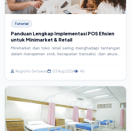
Tutorial
Panduan Lengkap Implementasi POS Efisien
untuk Minimarket & Retail
Minimarket dan toko retail sering menghadapi tantangan
dalam manajemen stok, kecepatan transaksi, dan akurasi
laporan. Artikel ini menyajikan panduan mendalam tentang
implementasi sistem Point of Sales (POS), mulai dari
pemilihan hingga konfigurasi teknis, untuk meningkatkan
Nugroho Setiawan
03 Aug 2026
46
efisiensi operasional dan profitabilitas.