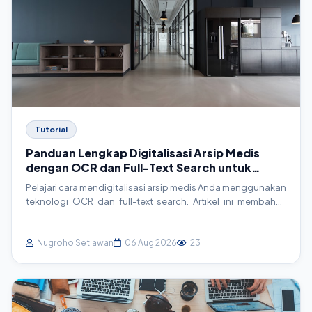
Tutorial
Panduan Lengkap Digitalisasi Arsip Medis
dengan OCR dan Full-Text Search untuk
SIMRS
Pelajari cara mendigitalisasi arsip medis Anda menggunakan
teknologi OCR dan full-text search. Artikel ini membahas
konsep, implementasi teknis, contoh kode, dan best
practice untuk meningkatkan efisiensi operasional rumah
sakit dan klinik.
Nugroho Setiawan
06 Aug 2026
23