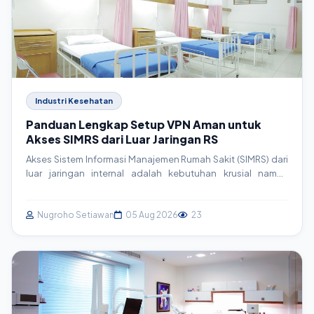
Industri Kesehatan
Panduan Lengkap Setup VPN Aman untuk
Akses SIMRS dari Luar Jaringan RS
Akses Sistem Informasi Manajemen Rumah Sakit (SIMRS) dari
luar jaringan internal adalah kebutuhan krusial namun
berisiko. Artikel ini memandu Anda langkah demi langkah
dalam membangun Virtual Private Network (VPN) yang aman
menggunakan OpenVPN, memastikan kontinuitas layanan
Nugroho Setiawan
05 Aug 2026
23
tanpa mengorbankan keamanan data pasien.