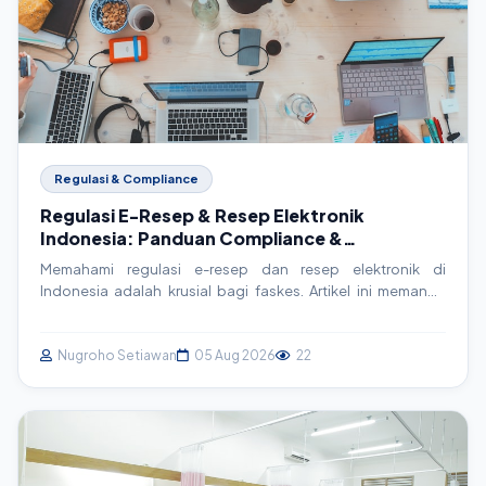
Regulasi & Compliance
Regulasi E-Resep & Resep Elektronik
Indonesia: Panduan Compliance &
Implementasi Teknis
Memahami regulasi e-resep dan resep elektronik di
Indonesia adalah krusial bagi faskes. Artikel ini memandu
Anda melalui kerangka hukum, detail implementasi teknis,
dan strategi compliance praktis untuk sistem SIMRS/SIM
Klinik Anda.
Nugroho Setiawan
05 Aug 2026
22