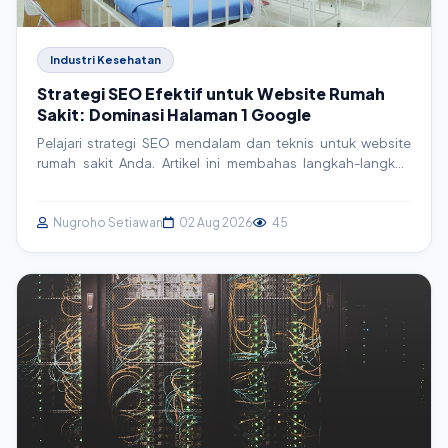
Industri Kesehatan
Strategi SEO Efektif untuk Website Rumah
Sakit: Dominasi Halaman 1 Google
Pelajari strategi SEO mendalam dan teknis untuk website
rumah sakit Anda. Artikel ini membahas langkah-langkah
konkret, mulai dari riset keyword hingga implementasi
schema markup, agar website Anda merajai hasil pencarian
Google dan menjangkau lebih banyak pasien.
Nugroho Setiawan
02 Aug 2026
45