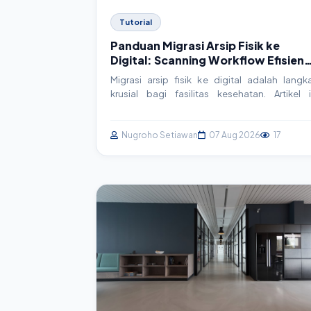
Tutorial
Panduan Migrasi Arsip Fisik ke
Digital: Scanning Workflow Efisien
untuk Faskes
Migrasi arsip fisik ke digital adalah langk
krusial bagi fasilitas kesehatan. Artikel i
membahas panduan praktis dan actionab
untuk membangun workflow scanning ya
efisien, mulai dari persiapan hingga integra
Nugroho Setiawan
07 Aug 2026
17
sistem, memastikan data rekam medis aman d
mudah diakses.