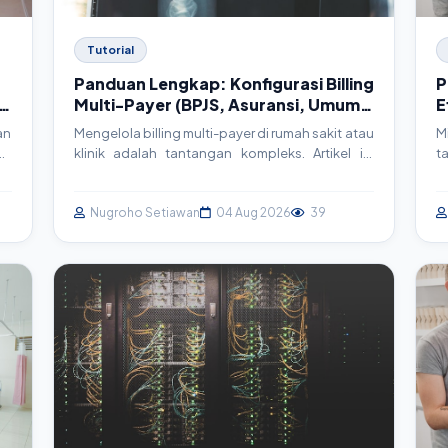
Tutorial
Panduan Lengkap: Konfigurasi Billing
P
n
Multi-Payer (BPJS, Asuransi, Umum)
E
di SIMRS
an
Mengelola billing multi-payer di rumah sakit atau
M
as
klinik adalah tantangan kompleks. Artikel ini
t
ta
akan memandu Anda secara mendalam tentang
t
k)
strategi, arsitektur, dan implementasi teknis
m
i.
untuk sistem billing yang efisien, terintegrasi
Nugroho Setiawan
04 Aug 2026
39
i
ar
dengan BPJS, asuransi swasta, dan pasien
d
umum, serta sesuai standar SatuSehat.
m
pr