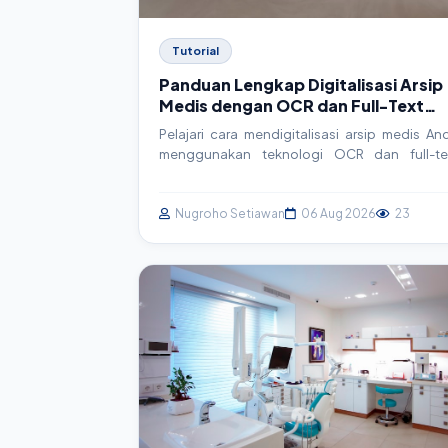
Tutorial
Panduan Lengkap Digitalisasi Arsip
Medis dengan OCR dan Full-Text
Search untuk SIMRS
Pelajari cara mendigitalisasi arsip medis An
menggunakan teknologi OCR dan full-te
search. Artikel ini membahas konse
implementasi teknis, contoh kode, dan be
practice untuk meningkatkan efisien
Nugroho Setiawan
06 Aug 2026
23
operasional rumah sakit dan klinik.