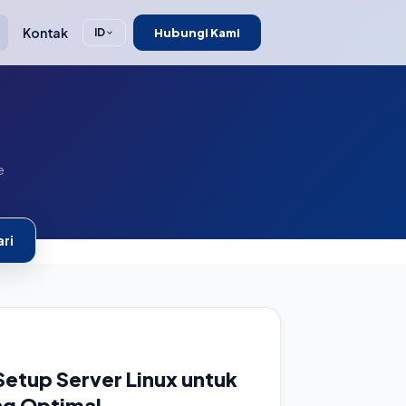
Kontak
Hubungi Kami
ID
e
ri
Setup Server Linux untuk
ng Optimal