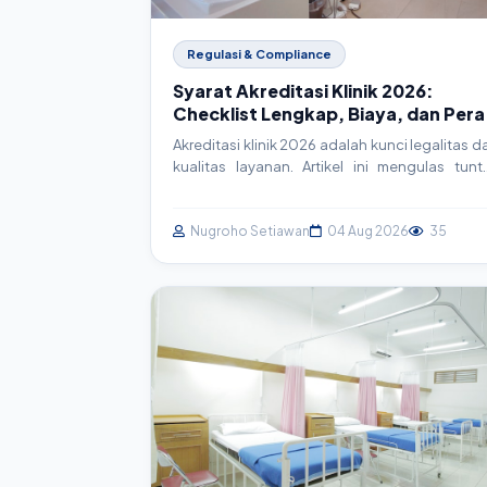
Regulasi & Compliance
Syarat Akreditasi Klinik 2026:
Checklist Lengkap, Biaya, dan Pera
Teknologi
Akreditasi klinik 2026 adalah kunci legalitas d
kualitas layanan. Artikel ini mengulas tunt
syarat, checklist lengkap, estimasi biaya, ser
bagaimana sistem informasi klinik (SIM Klini
menjadi aset strategis dalam proses akreditas
Nugroho Setiawan
04 Aug 2026
35
Persiapkan klinik Anda menuju stand
pelayanan prima.