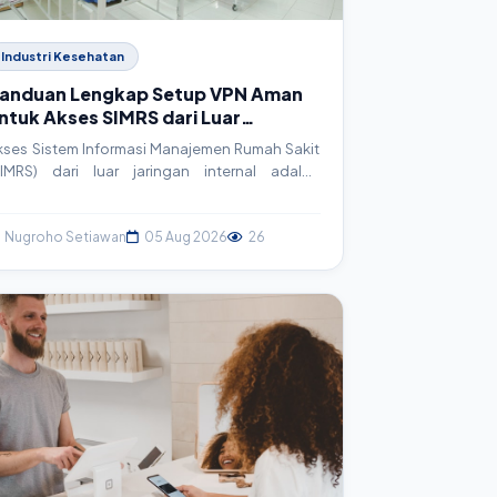
Industri Kesehatan
anduan Lengkap Setup VPN Aman
ntuk Akses SIMRS dari Luar
aringan RS
kses Sistem Informasi Manajemen Rumah Sakit
SIMRS) dari luar jaringan internal adalah
ebutuhan krusial namun berisiko. Artikel ini
emandu Anda langkah demi langkah dalam
embangun Virtual Private Network (VPN) yang
Nugroho Setiawan
05 Aug 2026
26
man menggunakan OpenVPN, memastikan
ontinuitas layanan tanpa mengorbankan
eamanan data pasien.