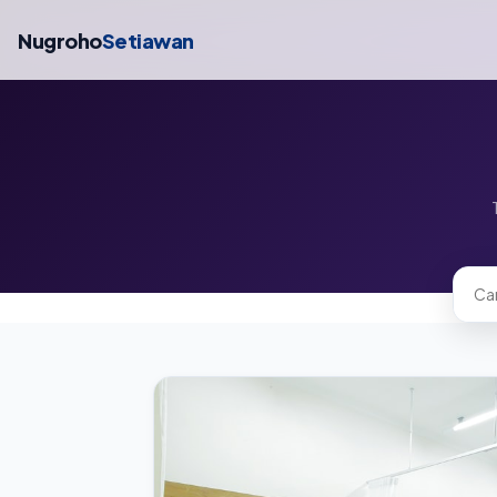
Nugroho
Setiawan