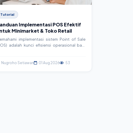
Tutorial
anduan Implementasi POS Efektif
ntuk Minimarket & Toko Retail
emahami implementasi sistem Point of Sale
POS) adalah kunci efisiensi operasional bagi
inimarket dan toko retail. Artikel ini menyajikan
anduan komprehensif, mulai dari perencanaan
ingga eksekusi, untuk membantu Anda
Nugroho Setiawan
01 Aug 2026
53
emaksimalkan potensi bisnis.