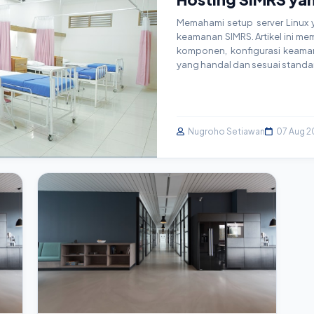
Memahami setup server Linux y
keamanan SIMRS. Artikel ini mem
komponen, konfigurasi keaman
yang handal dan sesuai standar
Nugroho Setiawan
07 Aug 2