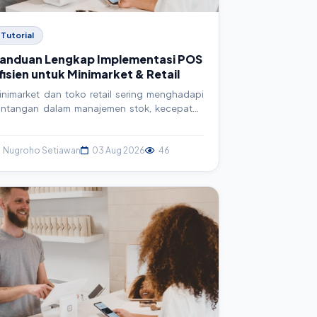
Tutorial
anduan Lengkap Implementasi POS
fisien untuk Minimarket & Retail
inimarket dan toko retail sering menghadapi
antangan dalam manajemen stok, kecepatan
ransaksi, dan akurasi laporan. Artikel ini
enyajikan panduan mendalam tentang
mplementasi sistem Point of Sales (POS), mulai
Nugroho Setiawan
03 Aug 2026
46
ari pemilihan hingga konfigurasi teknis, untuk
eningkatkan efisiensi operasional dan
ofitabilitas.