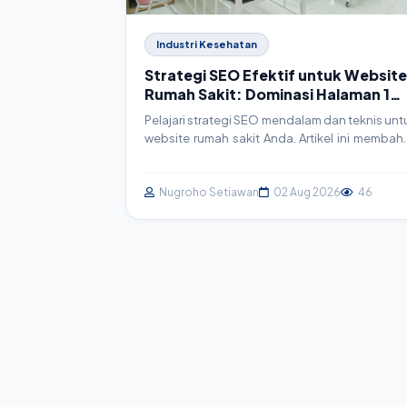
Industri Kesehatan
Strategi SEO Efektif untuk Website
Rumah Sakit: Dominasi Halaman 1
Google
Pelajari strategi SEO mendalam dan teknis unt
website rumah sakit Anda. Artikel ini membah
langkah-langkah konkret, mulai dari ris
keyword hingga implementasi schema marku
agar website Anda merajai hasil pencari
Nugroho Setiawan
02 Aug 2026
46
Google dan menjangkau lebih banyak pasien.