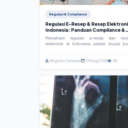
Regulasi & Compliance
Regulasi E-Resep & Resep Elektron
Indonesia: Panduan Compliance &
Implementasi Teknis
Memahami regulasi e-resep dan res
elektronik di Indonesia adalah krusial ba
faskes. Artikel ini memandu Anda melal
kerangka hukum, detail implementasi teknis, d
strategi compliance praktis untuk sist
Nugroho Setiawan
05 Aug 2026
28
SIMRS/SIM Klinik Anda.