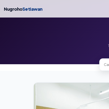
Nugroho
Setiawan