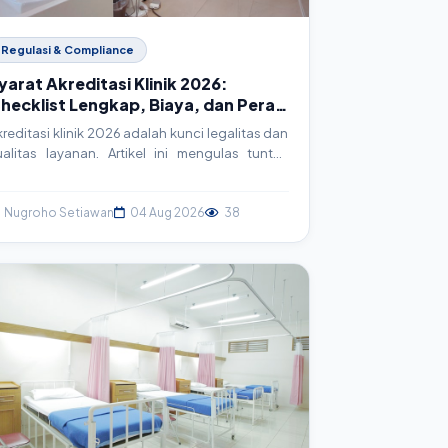
Regulasi & Compliance
yarat Akreditasi Klinik 2026:
hecklist Lengkap, Biaya, dan Peran
eknologi
kreditasi klinik 2026 adalah kunci legalitas dan
ualitas layanan. Artikel ini mengulas tuntas
yarat, checklist lengkap, estimasi biaya, serta
agaimana sistem informasi klinik (SIM Klinik)
enjadi aset strategis dalam proses akreditasi.
Nugroho Setiawan
04 Aug 2026
38
ersiapkan klinik Anda menuju standar
elayanan prima.