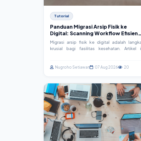
Tutorial
Panduan Migrasi Arsip Fisik ke
Digital: Scanning Workflow Efisien
untuk Faskes
Migrasi arsip fisik ke digital adalah langk
krusial bagi fasilitas kesehatan. Artikel i
membahas panduan praktis dan actionab
untuk membangun workflow scanning ya
efisien, mulai dari persiapan hingga integra
Nugroho Setiawan
07 Aug 2026
20
sistem, memastikan data rekam medis aman d
mudah diakses.