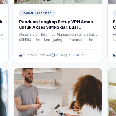
Industri Kesehatan
ik
Panduan Lengkap Setup VPN Aman
S
untuk Akses SIMRS dari Luar
C
Jaringan RS
T
ep
Akses Sistem Informasi Manajemen Rumah Sakit
A
gi
(SIMRS) dari luar jaringan internal adalah
k
ui
kebutuhan krusial namun berisiko. Artikel ini
s
an
memandu Anda langkah demi langkah dalam
b
em
membangun Virtual Private Network (VPN) yang
Nugroho Setiawan
05 Aug 2026
29
m
aman menggunakan OpenVPN, memastikan
P
kontinuitas layanan tanpa mengorbankan
p
keamanan data pasien.