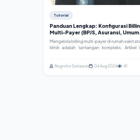
Tutorial
Panduan Lengkap: Konfigurasi Billi
Multi-Payer (BPJS, Asuransi, Umum
di SIMRS
Mengelola billing multi-payer di rumah sakit at
klinik adalah tantangan kompleks. Artikel i
akan memandu Anda secara mendalam tenta
strategi, arsitektur, dan implementasi tekn
untuk sistem billing yang efisien, terintegra
Nugroho Setiawan
04 Aug 2026
41
dengan BPJS, asuransi swasta, dan pasi
umum, serta sesuai standar SatuSehat.