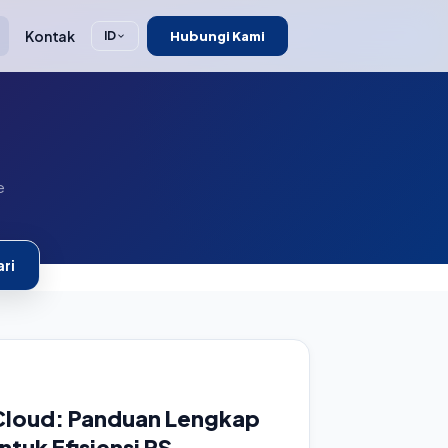
Kontak
Hubungi Kami
ID
e
ri
 Cloud: Panduan Lengkap
ntuk Efisiensi RS