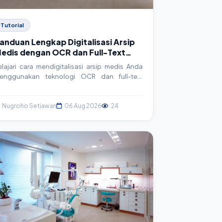
Tutorial
anduan Lengkap Digitalisasi Arsip
edis dengan OCR dan Full-Text
earch untuk SIMRS
elajari cara mendigitalisasi arsip medis Anda
enggunakan teknologi OCR dan full-text
earch. Artikel ini membahas konsep,
mplementasi teknis, contoh kode, dan best
ractice untuk meningkatkan efisiensi
Nugroho Setiawan
06 Aug 2026
24
perasional rumah sakit dan klinik.