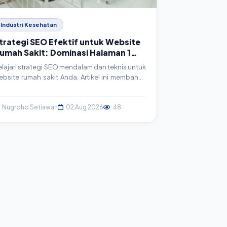
Industri Kesehatan
trategi SEO Efektif untuk Website
umah Sakit: Dominasi Halaman 1
oogle
elajari strategi SEO mendalam dan teknis untuk
ebsite rumah sakit Anda. Artikel ini membahas
angkah-langkah konkret, mulai dari riset
eyword hingga implementasi schema markup,
gar website Anda merajai hasil pencarian
Nugroho Setiawan
02 Aug 2026
48
oogle dan menjangkau lebih banyak pasien.