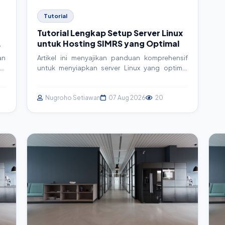
Tutorial
Tutorial Lengkap Setup Server Linux
untuk Hosting SIMRS yang Optimal
an
Artikel ini menyajikan panduan komprehensif
al
untuk menyiapkan server Linux yang optimal
da
guna hosting Sistem Informasi Manajemen
ga
Rumah Sakit (SIMRS). Pelajari langkah-langkah
em
praktis mulai dari instalasi OS hingga konfigurasi
Nugroho Setiawan
07 Aug 2026
20
ra
keamanan dan integrasi, memastikan SIMRS
gi
Anda berjalan cepat, aman, dan handal.