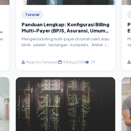
Tutorial
Panduan Lengkap: Konfigurasi Billing
P
n
Multi-Payer (BPJS, Asuransi, Umum)
E
di SIMRS
an
Mengelola billing multi-payer di rumah sakit atau
M
as
klinik adalah tantangan kompleks. Artikel ini
t
ta
akan memandu Anda secara mendalam tentang
t
k)
strategi, arsitektur, dan implementasi teknis
m
i.
untuk sistem billing yang efisien, terintegrasi
Nugroho Setiawan
04 Aug 2026
39
i
ar
dengan BPJS, asuransi swasta, dan pasien
d
umum, serta sesuai standar SatuSehat.
m
pr