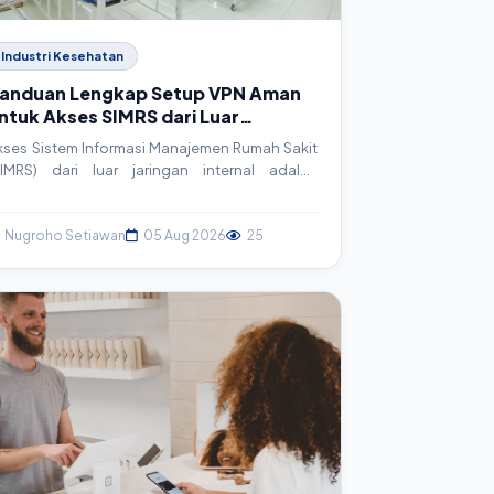
Industri Kesehatan
anduan Lengkap Setup VPN Aman
ntuk Akses SIMRS dari Luar
aringan RS
kses Sistem Informasi Manajemen Rumah Sakit
SIMRS) dari luar jaringan internal adalah
ebutuhan krusial namun berisiko. Artikel ini
emandu Anda langkah demi langkah dalam
embangun Virtual Private Network (VPN) yang
Nugroho Setiawan
05 Aug 2026
25
man menggunakan OpenVPN, memastikan
ontinuitas layanan tanpa mengorbankan
eamanan data pasien.