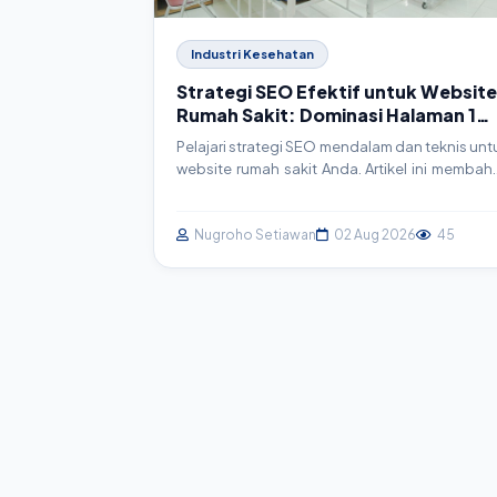
Industri Kesehatan
Strategi SEO Efektif untuk Website
Rumah Sakit: Dominasi Halaman 1
Google
Pelajari strategi SEO mendalam dan teknis unt
website rumah sakit Anda. Artikel ini membah
langkah-langkah konkret, mulai dari ris
keyword hingga implementasi schema marku
agar website Anda merajai hasil pencari
Nugroho Setiawan
02 Aug 2026
45
Google dan menjangkau lebih banyak pasien.