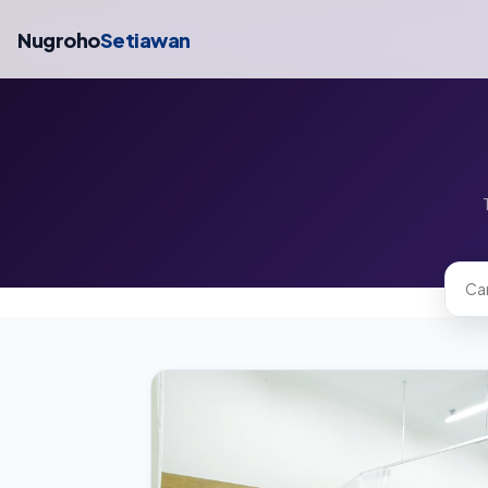
Nugroho
Setiawan