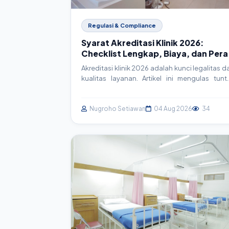
Regulasi & Compliance
Syarat Akreditasi Klinik 2026:
Checklist Lengkap, Biaya, dan Pera
Teknologi
Akreditasi klinik 2026 adalah kunci legalitas d
kualitas layanan. Artikel ini mengulas tunt
syarat, checklist lengkap, estimasi biaya, ser
bagaimana sistem informasi klinik (SIM Klini
menjadi aset strategis dalam proses akreditas
Nugroho Setiawan
04 Aug 2026
34
Persiapkan klinik Anda menuju stand
pelayanan prima.