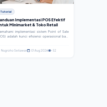
Tutorial
anduan Implementasi POS Efektif
ntuk Minimarket & Toko Retail
emahami implementasi sistem Point of Sale
POS) adalah kunci efisiensi operasional bagi
inimarket dan toko retail. Artikel ini menyajikan
anduan komprehensif, mulai dari perencanaan
ingga eksekusi, untuk membantu Anda
Nugroho Setiawan
01 Aug 2026
52
emaksimalkan potensi bisnis.