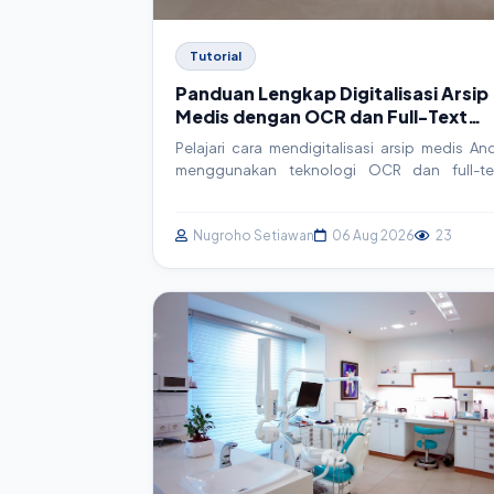
Tutorial
Panduan Lengkap Digitalisasi Arsip
Medis dengan OCR dan Full-Text
Search untuk SIMRS
Pelajari cara mendigitalisasi arsip medis An
menggunakan teknologi OCR dan full-te
search. Artikel ini membahas konse
implementasi teknis, contoh kode, dan be
practice untuk meningkatkan efisien
Nugroho Setiawan
06 Aug 2026
23
operasional rumah sakit dan klinik.