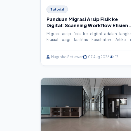
Tutorial
Panduan Migrasi Arsip Fisik ke
Digital: Scanning Workflow Efisien
untuk Faskes
Migrasi arsip fisik ke digital adalah langk
krusial bagi fasilitas kesehatan. Artikel i
membahas panduan praktis dan actionab
untuk membangun workflow scanning ya
efisien, mulai dari persiapan hingga integra
Nugroho Setiawan
07 Aug 2026
17
sistem, memastikan data rekam medis aman d
mudah diakses.