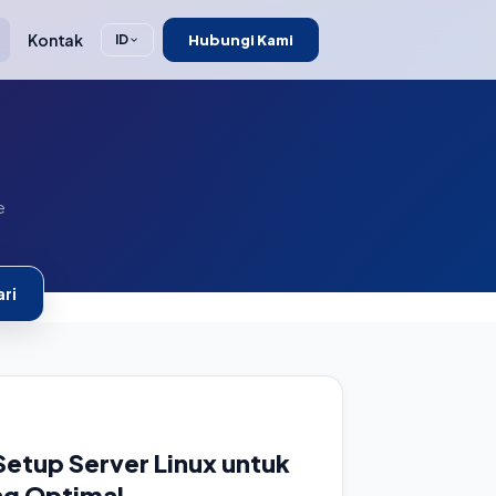
Kontak
Hubungi Kami
ID
e
ri
Setup Server Linux untuk
ng Optimal