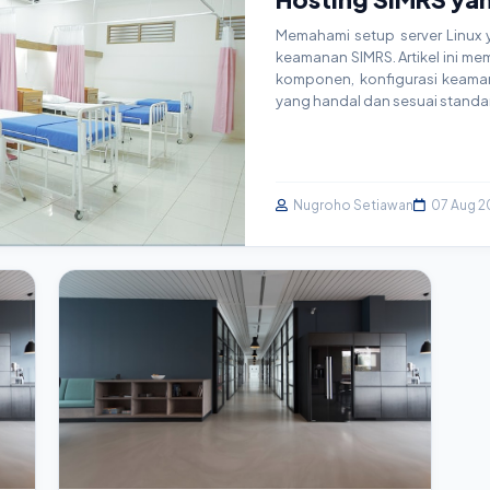
Memahami setup server Linux y
keamanan SIMRS. Artikel ini mem
komponen, konfigurasi keaman
yang handal dan sesuai standar
Nugroho Setiawan
07 Aug 2