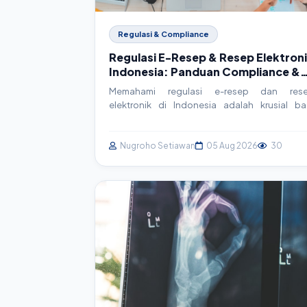
Regulasi & Compliance
Regulasi E-Resep & Resep Elektron
Indonesia: Panduan Compliance &
Implementasi Teknis
Memahami regulasi e-resep dan res
elektronik di Indonesia adalah krusial ba
faskes. Artikel ini memandu Anda melal
kerangka hukum, detail implementasi teknis, d
strategi compliance praktis untuk sist
Nugroho Setiawan
05 Aug 2026
30
SIMRS/SIM Klinik Anda.