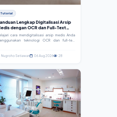
Tutorial
anduan Lengkap Digitalisasi Arsip
edis dengan OCR dan Full-Text
earch untuk SIMRS
elajari cara mendigitalisasi arsip medis Anda
enggunakan teknologi OCR dan full-text
earch. Artikel ini membahas konsep,
mplementasi teknis, contoh kode, dan best
ractice untuk meningkatkan efisiensi
Nugroho Setiawan
06 Aug 2026
28
perasional rumah sakit dan klinik.