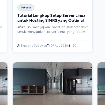
Tutorial
Tutorial Lengkap Setup Server Linux
untuk Hosting SIMRS yang Optimal
an
Artikel ini menyajikan panduan komprehensif
al
untuk menyiapkan server Linux yang optimal
da
guna hosting Sistem Informasi Manajemen
ga
Rumah Sakit (SIMRS). Pelajari langkah-langkah
em
praktis mulai dari instalasi OS hingga konfigurasi
Nugroho Setiawan
07 Aug 2026
30
ra
keamanan dan integrasi, memastikan SIMRS
gi
Anda berjalan cepat, aman, dan handal.