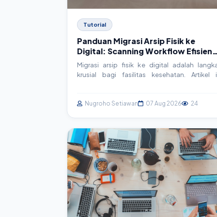
Tutorial
Panduan Migrasi Arsip Fisik ke
Digital: Scanning Workflow Efisien
untuk Faskes
Migrasi arsip fisik ke digital adalah langk
krusial bagi fasilitas kesehatan. Artikel i
membahas panduan praktis dan actionab
untuk membangun workflow scanning ya
efisien, mulai dari persiapan hingga integra
Nugroho Setiawan
07 Aug 2026
24
sistem, memastikan data rekam medis aman d
mudah diakses.