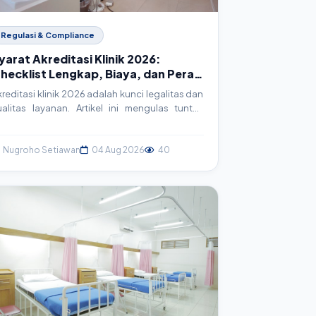
Regulasi & Compliance
yarat Akreditasi Klinik 2026:
hecklist Lengkap, Biaya, dan Peran
eknologi
kreditasi klinik 2026 adalah kunci legalitas dan
ualitas layanan. Artikel ini mengulas tuntas
yarat, checklist lengkap, estimasi biaya, serta
agaimana sistem informasi klinik (SIM Klinik)
enjadi aset strategis dalam proses akreditasi.
Nugroho Setiawan
04 Aug 2026
40
ersiapkan klinik Anda menuju standar
elayanan prima.