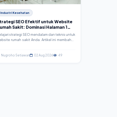
Industri Kesehatan
trategi SEO Efektif untuk Website
umah Sakit: Dominasi Halaman 1
oogle
elajari strategi SEO mendalam dan teknis untuk
ebsite rumah sakit Anda. Artikel ini membahas
angkah-langkah konkret, mulai dari riset
eyword hingga implementasi schema markup,
gar website Anda merajai hasil pencarian
Nugroho Setiawan
02 Aug 2026
49
oogle dan menjangkau lebih banyak pasien.