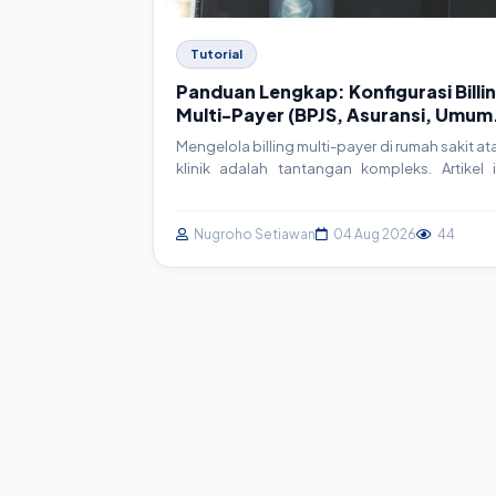
Tutorial
Panduan Lengkap: Konfigurasi Billi
Multi-Payer (BPJS, Asuransi, Umum
di SIMRS
Mengelola billing multi-payer di rumah sakit at
klinik adalah tantangan kompleks. Artikel i
akan memandu Anda secara mendalam tenta
strategi, arsitektur, dan implementasi tekn
untuk sistem billing yang efisien, terintegra
Nugroho Setiawan
04 Aug 2026
44
dengan BPJS, asuransi swasta, dan pasi
umum, serta sesuai standar SatuSehat.