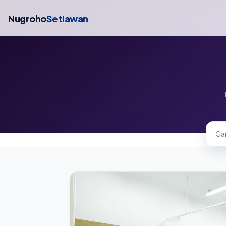
Nugroho
Setiawan