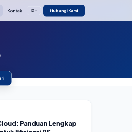
Kontak
Hubungi Kami
ID
e
ri
 Cloud: Panduan Lengkap
ntuk Efisiensi RS