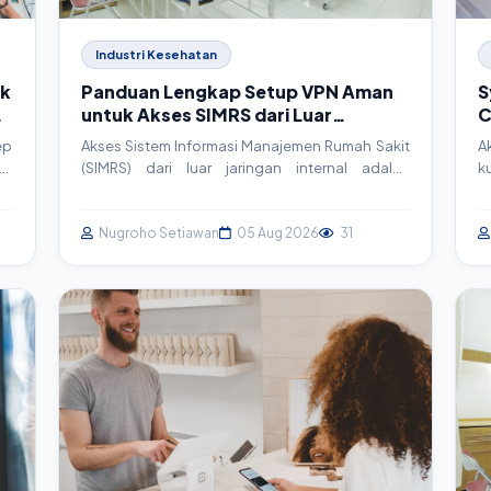
Industri Kesehatan
ik
Panduan Lengkap Setup VPN Aman
S
untuk Akses SIMRS dari Luar
C
Jaringan RS
T
ep
Akses Sistem Informasi Manajemen Rumah Sakit
A
gi
(SIMRS) dari luar jaringan internal adalah
k
ui
kebutuhan krusial namun berisiko. Artikel ini
s
an
memandu Anda langkah demi langkah dalam
b
em
membangun Virtual Private Network (VPN) yang
Nugroho Setiawan
05 Aug 2026
31
m
aman menggunakan OpenVPN, memastikan
P
kontinuitas layanan tanpa mengorbankan
p
keamanan data pasien.