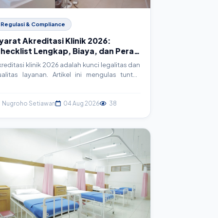
Regulasi & Compliance
yarat Akreditasi Klinik 2026:
hecklist Lengkap, Biaya, dan Peran
eknologi
kreditasi klinik 2026 adalah kunci legalitas dan
ualitas layanan. Artikel ini mengulas tuntas
yarat, checklist lengkap, estimasi biaya, serta
agaimana sistem informasi klinik (SIM Klinik)
enjadi aset strategis dalam proses akreditasi.
Nugroho Setiawan
04 Aug 2026
38
ersiapkan klinik Anda menuju standar
elayanan prima.