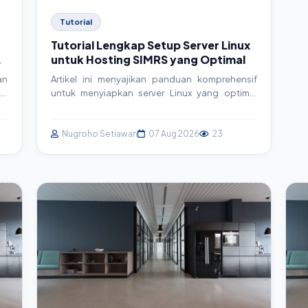
Tutorial
Tutorial Lengkap Setup Server Linux
untuk Hosting SIMRS yang Optimal
an
Artikel ini menyajikan panduan komprehensif
al
untuk menyiapkan server Linux yang optimal
da
guna hosting Sistem Informasi Manajemen
ga
Rumah Sakit (SIMRS). Pelajari langkah-langkah
em
praktis mulai dari instalasi OS hingga konfigurasi
Nugroho Setiawan
07 Aug 2026
23
ra
keamanan dan integrasi, memastikan SIMRS
gi
Anda berjalan cepat, aman, dan handal.