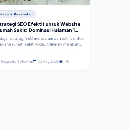
Industri Kesehatan
trategi SEO Efektif untuk Website
umah Sakit: Dominasi Halaman 1
oogle
elajari strategi SEO mendalam dan teknis untuk
ebsite rumah sakit Anda. Artikel ini membahas
angkah-langkah konkret, mulai dari riset
eyword hingga implementasi schema markup,
gar website Anda merajai hasil pencarian
Nugroho Setiawan
02 Aug 2026
48
oogle dan menjangkau lebih banyak pasien.