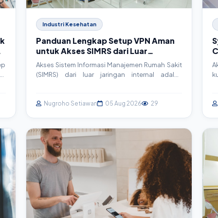
Industri Kesehatan
ik
Panduan Lengkap Setup VPN Aman
S
untuk Akses SIMRS dari Luar
C
Jaringan RS
T
ep
Akses Sistem Informasi Manajemen Rumah Sakit
A
gi
(SIMRS) dari luar jaringan internal adalah
k
ui
kebutuhan krusial namun berisiko. Artikel ini
s
an
memandu Anda langkah demi langkah dalam
b
em
membangun Virtual Private Network (VPN) yang
Nugroho Setiawan
05 Aug 2026
29
m
aman menggunakan OpenVPN, memastikan
P
kontinuitas layanan tanpa mengorbankan
p
keamanan data pasien.