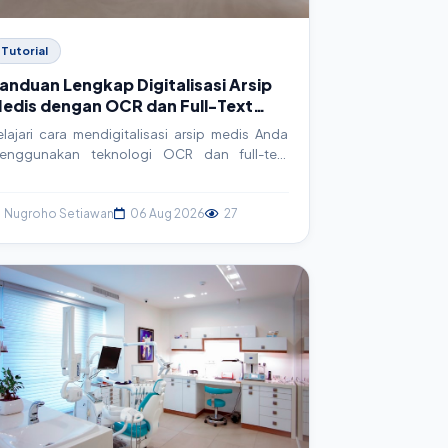
Tutorial
anduan Lengkap Digitalisasi Arsip
edis dengan OCR dan Full-Text
earch untuk SIMRS
elajari cara mendigitalisasi arsip medis Anda
enggunakan teknologi OCR dan full-text
earch. Artikel ini membahas konsep,
mplementasi teknis, contoh kode, dan best
ractice untuk meningkatkan efisiensi
Nugroho Setiawan
06 Aug 2026
27
perasional rumah sakit dan klinik.