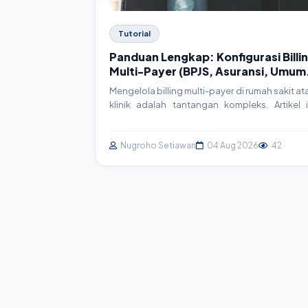
Tutorial
Panduan Lengkap: Konfigurasi Billi
Multi-Payer (BPJS, Asuransi, Umum
di SIMRS
Mengelola billing multi-payer di rumah sakit at
klinik adalah tantangan kompleks. Artikel i
akan memandu Anda secara mendalam tenta
strategi, arsitektur, dan implementasi tekn
untuk sistem billing yang efisien, terintegra
Nugroho Setiawan
04 Aug 2026
42
dengan BPJS, asuransi swasta, dan pasi
umum, serta sesuai standar SatuSehat.