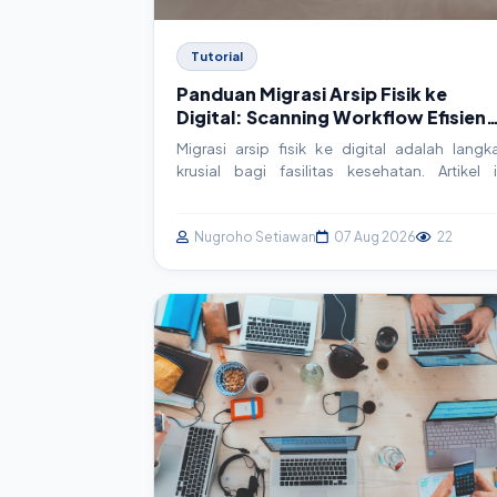
Tutorial
Panduan Migrasi Arsip Fisik ke
Digital: Scanning Workflow Efisien
untuk Faskes
Migrasi arsip fisik ke digital adalah langk
krusial bagi fasilitas kesehatan. Artikel i
membahas panduan praktis dan actionab
untuk membangun workflow scanning ya
efisien, mulai dari persiapan hingga integra
Nugroho Setiawan
07 Aug 2026
22
sistem, memastikan data rekam medis aman d
mudah diakses.