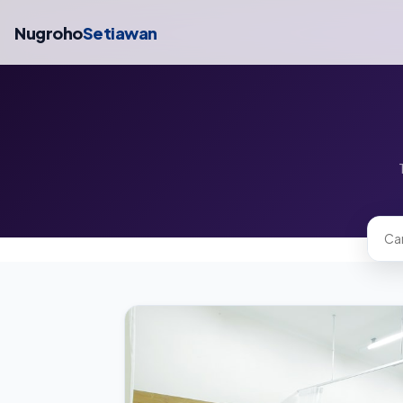
Nugroho
Setiawan