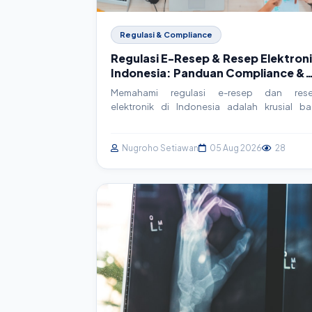
Regulasi & Compliance
Regulasi E-Resep & Resep Elektron
Indonesia: Panduan Compliance &
Implementasi Teknis
Memahami regulasi e-resep dan res
elektronik di Indonesia adalah krusial ba
faskes. Artikel ini memandu Anda melal
kerangka hukum, detail implementasi teknis, d
strategi compliance praktis untuk sist
Nugroho Setiawan
05 Aug 2026
28
SIMRS/SIM Klinik Anda.