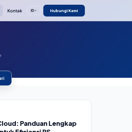
Kontak
Hubungi Kami
ID
e
ri
 Cloud: Panduan Lengkap
ntuk Efisiensi RS