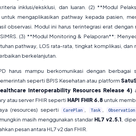
iteria inklusi/eksklusi, dan luaran. (2) **Modul Pelak
 untuk mengaplikasikan pathway kepada pasien, me
sil observasi. Modul ini harus terintegrasi erat dengan
i SIMRS. (3) **Modul Monitoring & Pelaporan**: Menye
han pathway, LOS rata-rata, tingkat komplikasi, dan 
 perbaikan berkelanjutan.
 CPD harus mampu berkomunikasi dengan berbagai 
 pemerintah seperti BPJS Kesehatan atau platform
Satu
ealthcare Interoperability Resources Release 4)
a
ry atau server FHIR seperti
HAPI FHIR 6.8
untuk memb
ya (resources) seperti
,
,
CarePlan
Task
Observation
g mungkin masih menggunakan standar
HL7 v2.5.1
, dipe
ahkan pesan antara HL7 v2 dan FHIR.