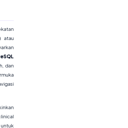
ekatan
 atau
arkan
reSQL
h, dan
rmuka
vigasi
kinkan
inical
 untuk