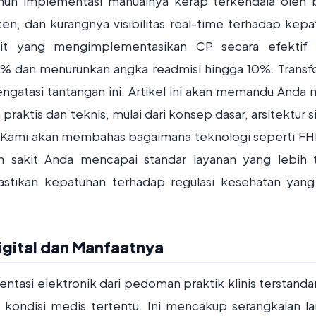
mun implementasi manualnya kerap terkendala oleh
ten, dan kurangnya visibilitas real-time terhadap kepa
kit yang mengimplementasikan CP secara efektif 
5% dan menurunkan angka readmisi hingga 10%. Transf
gatasi tantangan ini. Artikel ini akan memandu Anda m
praktis dan teknis, mulai dari konsep dasar, arsitektur 
. Kami akan membahas bagaimana teknologi seperti FH
akit Anda mencapai standar layanan yang lebih t
ikan kepatuhan terhadap regulasi kesehatan yang
igital dan Manfaatnya
sentasi elektronik dari pedoman praktik klinis terstanda
kondisi medis tertentu. Ini mencakup serangkaian l