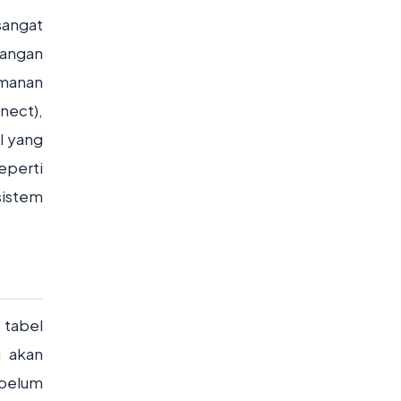
angat
bangan
manan
nect),
il yang
eperti
sistem
 tabel
g akan
ebelum