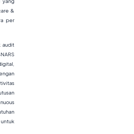
i yang
care &
ya per
 audit
 SNARS
gital,
Dengan
ivitas
utusan
inuous
utuhan
 untuk