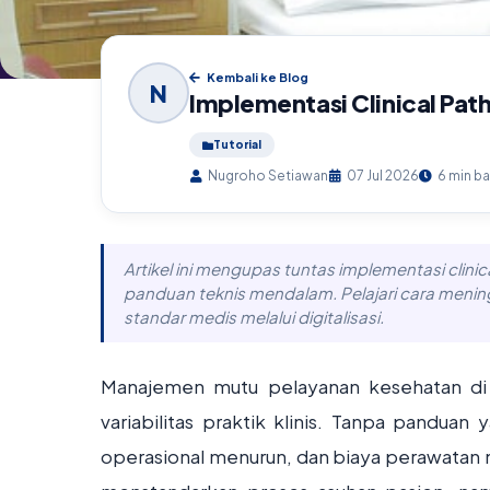
Kembali ke Blog
N
Implementasi Clinical Path
Tutorial
Nugroho Setiawan
07 Jul 2026
6 min b
Artikel ini mengupas tuntas implementasi clinic
panduan teknis mendalam. Pelajari cara mening
standar medis melalui digitalisasi.
Manajemen mutu pelayanan kesehatan di 
variabilitas praktik klinis. Tanpa panduan 
operasional menurun, dan biaya perawatan m