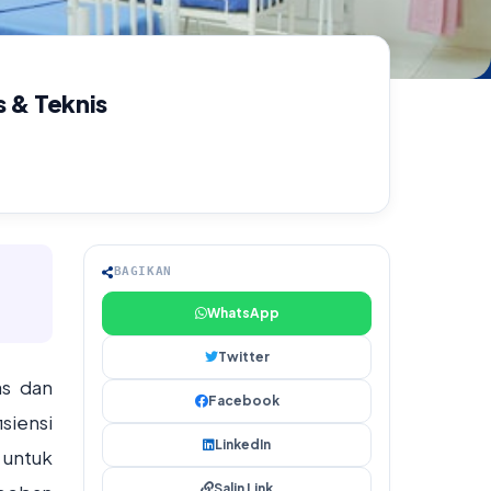
s & Teknis
BAGIKAN
WhatsApp
Twitter
as dan
Facebook
siensi
LinkedIn
 untuk
Salin Link