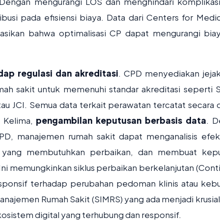
 Dengan mengurangi LOS dan menghindari komplikas
busi pada efisiensi biaya. Data dari Centers for Medi
asikan bahwa optimalisasi CP dapat mengurangi bia
ap regulasi dan akreditasi
. CPD menyediakan jejak
ah sakit untuk memenuhi standar akreditasi seperti
tau JCI. Semua data terkait perawatan tercatat secara di
. Kelima,
pengambilan keputusan berbasis data
. 
PD, manajemen rumah sakit dapat menganalisis efekt
ea yang membutuhkan perbaikan, dan membuat kep
 Ini memungkinkan siklus perbaikan berkelanjutan (Cont
sponsif terhadap perubahan pedoman klinis atau keb
Manajemen Rumah Sakit (SIMRS) yang ada menjadi krusial
sistem digital yang terhubung dan responsif.