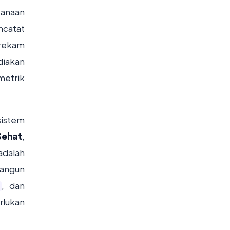
sanaan
ncatat
 rekam
diakan
metrik
sistem
Sehat
,
dalah
angun
, dan
rlukan