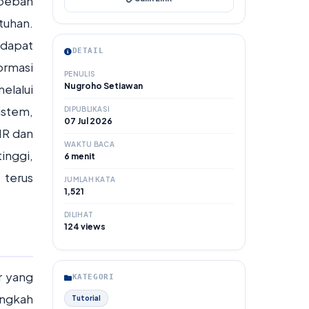
 beban
tuhan.
dapat
DETAIL
ormasi
PENULIS
Nugroho Setiawan
elalui
sistem,
DIPUBLIKASI
07 Jul 2026
IR dan
WAKTU BACA
inggi,
6 menit
 terus
JUMLAH KATA
1,521
DILIHAT
124 views
r yang
KATEGORI
angkah
Tutorial