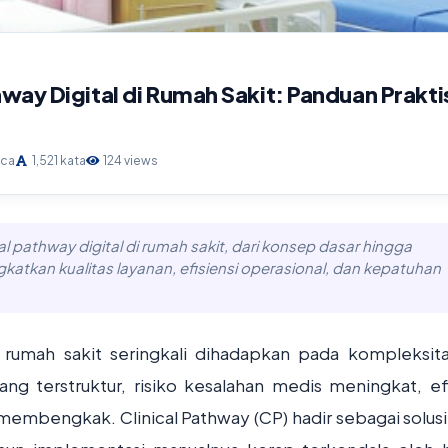
way Digital di Rumah Sakit: Panduan Prakti
aca
1,521 kata
124 views
al pathway digital di rumah sakit, dari konsep dasar hingga
katkan kualitas layanan, efisiensi operasional, dan kepatuhan
rumah sakit seringkali dihadapkan pada kompleksit
yang terstruktur, risiko kesalahan medis meningkat, efi
embengkak. Clinical Pathway (CP) hadir sebagai solusi