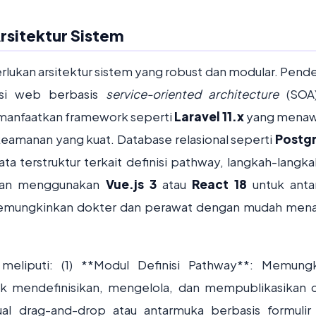
rsitektur Sistem
rlukan arsitektur sistem yang robust dan modular. Pend
si web berbasis
service-oriented architecture
(SOA)
emanfaatkan framework seperti
Laravel 11.x
yang menaw
keamanan yang kuat. Database relasional seperti
Postg
a terstruktur terkait definisi pathway, langkah-langka
gkan menggunakan
Vue.js 3
atau
React 18
untuk anta
 memungkinkan dokter dan perawat dengan mudah mena
eliputi: (1) **Modul Definisi Pathway**: Memung
k mendefinisikan, mengelola, dan mempublikasikan cl
al drag-and-drop atau antarmuka berbasis formulir