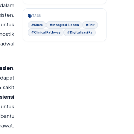
 dalam
isten,
TAGS
 untuk
#Simrs
#Integrasi Sistem
#Fhir
nostik
#Clinical Pathway
#Digitalisasi Rs
 jadwal
asien
.
 dapat
 sakit
isiensi
 untuk
mbantu
rawat.