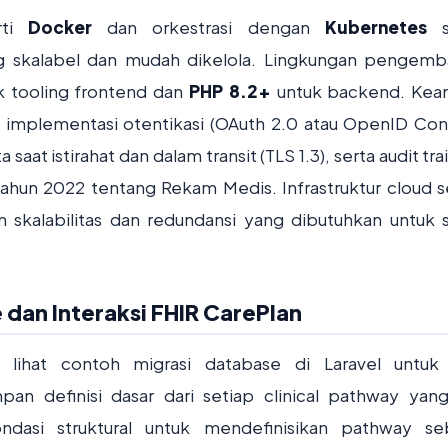
rti
Docker
dan orkestrasi dengan
Kubernetes
s
 skalabel dan mudah dikelola. Lingkungan pengem
 tooling frontend dan
PHP 8.2+
untuk backend. Kea
n implementasi otentikasi (OAuth 2.0 atau OpenID Con
saat istirahat dan dalam transit (TLS 1.3), serta audit tra
hun 2022 tentang Rekam Medis. Infrastruktur cloud s
skalabilitas dan redundansi yang dibutuhkan untuk 
dan Interaksi FHIR CarePlan
 lihat contoh migrasi database di Laravel untuk
pan definisi dasar dari setiap clinical pathway yan
ondasi struktural untuk mendefinisikan pathway s