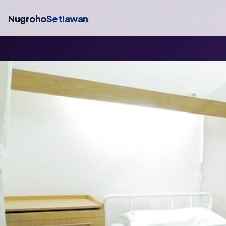
Nugroho
Setiawan