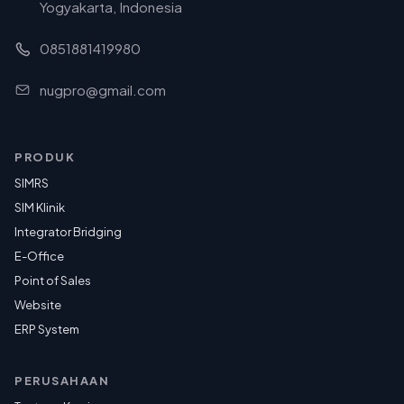
Yogyakarta, Indonesia
0851881419980
nugpro@gmail.com
PRODUK
SIMRS
SIM Klinik
Integrator Bridging
E-Office
Point of Sales
Website
ERP System
PERUSAHAAN