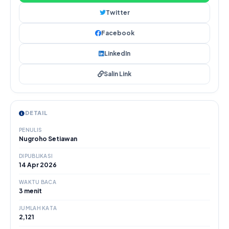
Twitter
Facebook
LinkedIn
Salin Link
DETAIL
PENULIS
Nugroho Setiawan
DIPUBLIKASI
14 Apr 2026
WAKTU BACA
3 menit
JUMLAH KATA
2,121