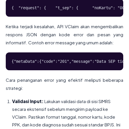
{  "request": {    "t_sep": {      "noKartu": "0001
Ketika terjadi kesalahan, API VClaim akan mengembalikan
respons JSON dengan kode error dan pesan yang
informatif. Contoh error message yang umum adalah:
{"metaData":{"code":"201","message":"Data SEP tidak
Cara penanganan error yang efektif meliputi beberapa
strategi:
Validasi Input:
Lakukan validasi data di sisi SIMRS
secara ekstensif sebelum mengirim payload ke
VClaim. Pastikan format tanggal, nomor kartu, kode
PPK, dan kode diagnosa sudah sesuai standar BPJS. Ini