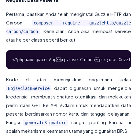
Pertama, pastikan Anda telah menginstal Guzzle HTTP dan
Carbon:
composer require guzzlehttp/guzzle
. Kemudian, Anda bisa membuat service
carbon/carbon
atau helper class seperti berikut:
<?phpnamespace Apppjs;use Carbonpjs;use GuzzleHt
Kode di atas menunjukkan bagaimana kelas
dapat digunakan untuk mengelola
BpjsVclaimService
kredensial, membuat signature otentikasi, dan melakukan
permintaan GET ke API VClaim untuk mendapatkan data
peserta berdasarkan nomor kartu dan tanggal pelayanan.
Fungsi
sangat penting karena ini
generateSignature
adalah mekanisme keamanan utama yang digunakan BPJS.