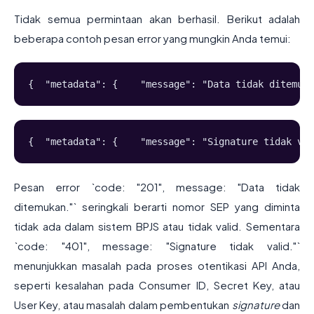
Tidak semua permintaan akan berhasil. Berikut adalah
beberapa contoh pesan error yang mungkin Anda temui:
{  "metadata": {    "message": "Data tidak ditemuka
{  "metadata": {    "message": "Signature tidak val
Pesan error `code: "201", message: "Data tidak
ditemukan."` seringkali berarti nomor SEP yang diminta
tidak ada dalam sistem BPJS atau tidak valid. Sementara
`code: "401", message: "Signature tidak valid."`
menunjukkan masalah pada proses otentikasi API Anda,
seperti kesalahan pada Consumer ID, Secret Key, atau
User Key, atau masalah dalam pembentukan
signature
dan