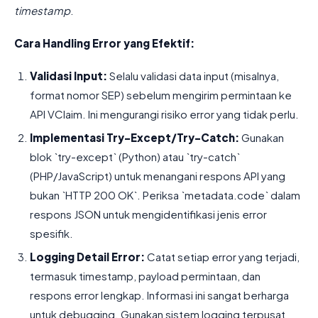
timestamp
.
Cara Handling Error yang Efektif:
Validasi Input:
Selalu validasi data input (misalnya,
format nomor SEP) sebelum mengirim permintaan ke
API VClaim. Ini mengurangi risiko error yang tidak perlu.
Implementasi Try-Except/Try-Catch:
Gunakan
blok `try-except` (Python) atau `try-catch`
(PHP/JavaScript) untuk menangani respons API yang
bukan `HTTP 200 OK`. Periksa `metadata.code` dalam
respons JSON untuk mengidentifikasi jenis error
spesifik.
Logging Detail Error:
Catat setiap error yang terjadi,
termasuk timestamp, payload permintaan, dan
respons error lengkap. Informasi ini sangat berharga
untuk debugging. Gunakan sistem logging terpusat