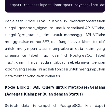
import requestsimport jsonimport psycopg2from datet
Penjelasan Kode Blok 1: Kode ini mendemonstrasikan
fungsi `generate_signature` untuk otentikasi API VClaim,
fungsi `get_status_klaim` untuk memanggil API VClaim
menggunakan nomor SEP, dan fungsi `save_klaim_to_db`
untuk menyimpan atau memperbarui data klaim yang
diterima ke tabel `fact_klaim` di PostgreSQL. Tabel
`fact_klaim` harus sudah dibuat sebelumnya dengan
kolom yang sesuai. Ini adalah fondasi untuk mengumpulkan
data mentah yang akan dianalisis.
Kode Blok 2: SQL Query untuk Metabase/Grafana
(Agregasi Klaim per Bulan dengan Status)
Setelah data terkumpul di PostgreSQL, kita dapat