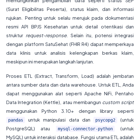
memungkinkan pengambilan data seperti status SEP
(Surat Eligibilitas Peserta), status klaim, dan informasi
rujukan. Penting untuk selalu merujuk pada dokumentasi
resmi API BPJS Kesehatan untuk detail otentikasi dan
struktur
request-response
. Selain itu, potensi integrasi
dengan platform SatuSehat (FHIR R4) dapat memperkaya
data klinis untuk analisis kelengkapan berkas klaim,
meskipun ini merupakan langkah lanjutan.
Proses ETL (Extract, Transform, Load) adalah jembatan
antara sumber data dan data warehouse. Untuk ETL, Anda
dapat menggunakan alat seperti Apache NiFi, Pentaho
Data Integration (Kettle), atau membangun
custom script
menggunakan Python 3.10+ dengan library seperti
untuk manipulasi data dan
(untuk
pandas
psycopg2
PostgreSQL) atau
(untuk
mysql-connector-python
MySQL) untuk interaksi database. Fungsi utama ETL adalah