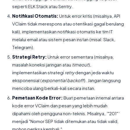
seperti ELK Stack atau Sentry.
Notifikasi Otomatis:
Untuk error kritis (misalnya, API
VClaim tidak merespons atau otentikasi gagal berulang
kali), implementasikan notifikasi otomatis ke tim IT
melalui email atau sistem pesan instan (misal: Slack,
Telegram).
Strategi Retry:
Untuk error sementara (misalnya,
masalah koneksi jaringan atau
timeout
),
implementasikan strategi
retry
dengan jeda waktu
eksponensial (
exponential backoff
). Jangan langsung
mencoba ulang berkali-kali secara instan.
Pemetaan Kode Error:
Buat pemetaan internal antara
kode error VClaim dan pesan yang lebih mudah
dipahami oleh pengguna non-teknis. Misalnya, `"201"`
menjadi "Nomor SEP tidak ditemukan atau tidak valid,
mohon periksa kembali."