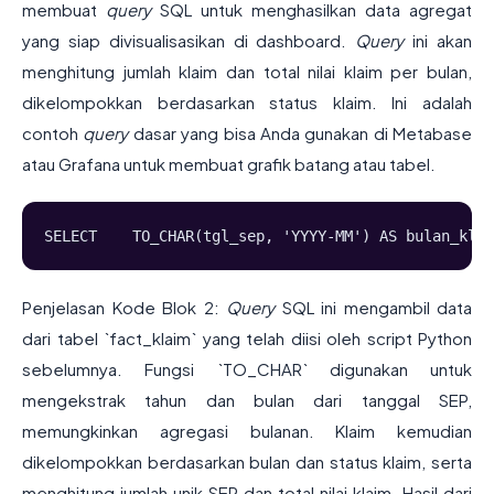
membuat
query
SQL untuk menghasilkan data agregat
yang siap divisualisasikan di dashboard.
Query
ini akan
menghitung jumlah klaim dan total nilai klaim per bulan,
dikelompokkan berdasarkan status klaim. Ini adalah
contoh
query
dasar yang bisa Anda gunakan di Metabase
atau Grafana untuk membuat grafik batang atau tabel.
SELECT    TO_CHAR(tgl_sep, 'YYYY-MM') AS bulan_klai
Penjelasan Kode Blok 2:
Query
SQL ini mengambil data
dari tabel `fact_klaim` yang telah diisi oleh script Python
sebelumnya. Fungsi `TO_CHAR` digunakan untuk
mengekstrak tahun dan bulan dari tanggal SEP,
memungkinkan agregasi bulanan. Klaim kemudian
dikelompokkan berdasarkan bulan dan status klaim, serta
menghitung jumlah unik SEP dan total nilai klaim. Hasil dari