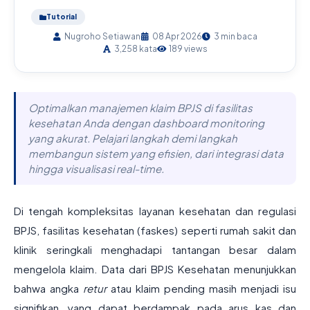
Tutorial
Nugroho Setiawan
08 Apr 2026
3 min baca
3,258 kata
189 views
Optimalkan manajemen klaim BPJS di fasilitas
kesehatan Anda dengan dashboard monitoring
yang akurat. Pelajari langkah demi langkah
membangun sistem yang efisien, dari integrasi data
hingga visualisasi real-time.
Di tengah kompleksitas layanan kesehatan dan regulasi
BPJS, fasilitas kesehatan (faskes) seperti rumah sakit dan
klinik seringkali menghadapi tantangan besar dalam
mengelola klaim. Data dari BPJS Kesehatan menunjukkan
bahwa angka
retur
atau klaim pending masih menjadi isu
signifikan, yang dapat berdampak pada arus kas dan