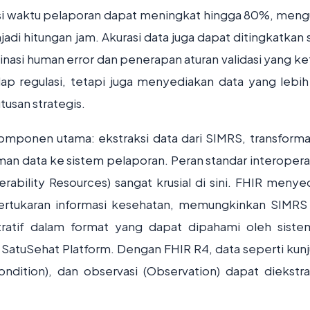
ensi waktu pelaporan dapat meningkat hingga 80%, meng
jadi hitungan jam. Akurasi data juga dapat ditingkatkan 
inasi human error dan penerapan aturan validasi yang ket
p regulasi, tetapi juga menyediakan data yang lebih
tusan strategis.
komponen utama: ekstraksi data dari SIMRS, transforma
riman data ke sistem pelaporan. Peran standar interopera
rability Resources) sangat krusial di sini. FHIR menye
ertukaran informasi kesehatan, memungkinkan SIMRS
ratif dalam format yang dapat dipahami oleh sistem
 SatuSehat Platform. Dengan FHIR R4, data seperti kun
Condition), dan observasi (Observation) dapat diekstr