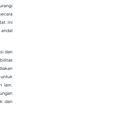
urangi
secara
at. Ini
 andal
si dan
bilitas
diakan
 untuk
 lain,
jungan
ak dan