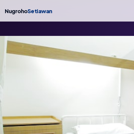
Nugroho
Setiawan