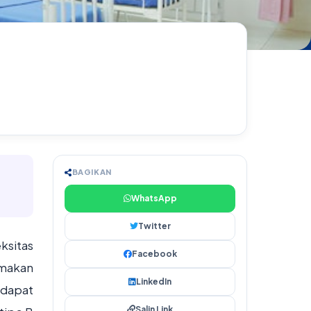
BAGIKAN
WhatsApp
Twitter
ksitas
Facebook
emakan
LinkedIn
 dapat
Salin Link