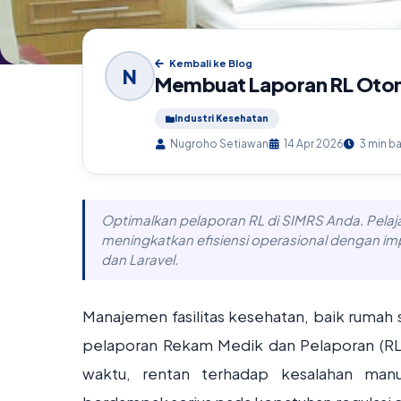
Kembali ke Blog
N
Membuat Laporan RL Oto
Industri Kesehatan
Nugroho Setiawan
14 Apr 2026
3 min b
Optimalkan pelaporan RL di SIMRS Anda. Pelaj
meningkatkan efisiensi operasional dengan impl
dan Laravel.
Manajemen fasilitas kesehatan, baik rumah 
pelaporan Rekam Medik dan Pelaporan (R
waktu, rentan terhadap kesalahan manu