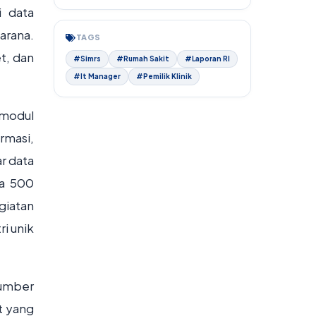
i data
arana.
TAGS
t, dan
#Simrs
#Rumah Sakit
#Laporan Rl
#It Manager
#Pemilik Klinik
 modul
rmasi,
ar data
ta 500
giatan
i unik
sumber
t yang