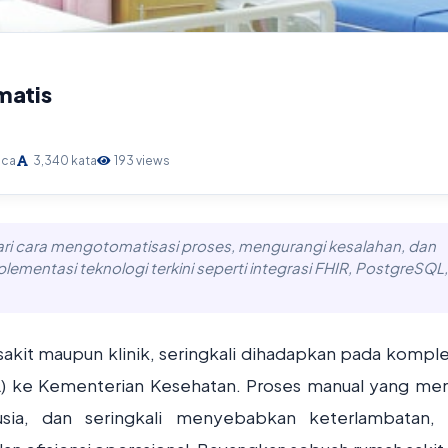
matis
aca
3,340 kata
193 views
ari cara mengotomatisasi proses, mengurangi kesalahan, dan
ementasi teknologi terkini seperti integrasi FHIR, PostgreSQL,
sakit maupun klinik, seringkali dihadapkan pada komple
L) ke Kementerian Kesehatan. Proses manual yang m
sia, dan seringkali menyebabkan keterlambatan,