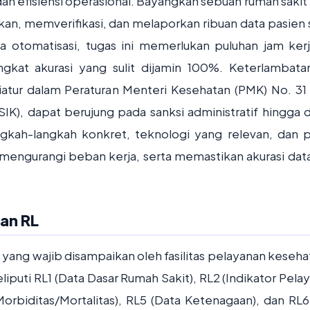
n efisiensi operasional. Bayangkan sebuah rumah sakit 
n, memverifikasi, dan melaporkan ribuan data pasien 
a otomatisasi, tugas ini memerlukan puluhan jam kerj
gkat akurasi yang sulit dijamin 100%. Keterlambata
iatur dalam Peraturan Menteri Kesehatan (PMK) No. 31
IK), dapat berujung pada sanksi administratif hingga 
ngkah-langkah konkret, teknologi yang relevan, dan p
 mengurangi beban kerja, serta memastikan akurasi dat
an RL
 yang wajib disampaikan oleh fasilitas pelayanan keseha
iputi RL1 (Data Dasar Rumah Sakit), RL2 (Indikator Pelay
orbiditas/Mortalitas), RL5 (Data Ketenagaan), dan RL6