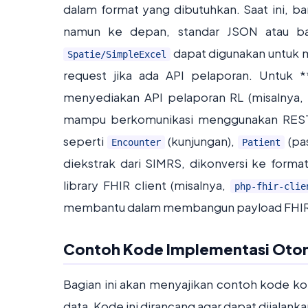
dalam format yang dibutuhkan. Saat ini, 
namun ke depan, standar JSON atau bah
dapat digunakan untuk m
Spatie/SimpleExcel
request jika ada API pelaporan. Untuk 
menyediakan API pelaporan RL (misalnya, 
mampu berkomunikasi menggunakan RESTful 
seperti
(kunjungan),
(pa
Encounter
Patient
diekstrak dari SIMRS, dikonversi ke form
library FHIR client (misalnya,
php-fhir-clie
membantu dalam membangun payload FHIR 
Contoh Kode Implementasi Otom
Bagian ini akan menyajikan contoh kode ko
data. Kode ini dirancang agar dapat dijala