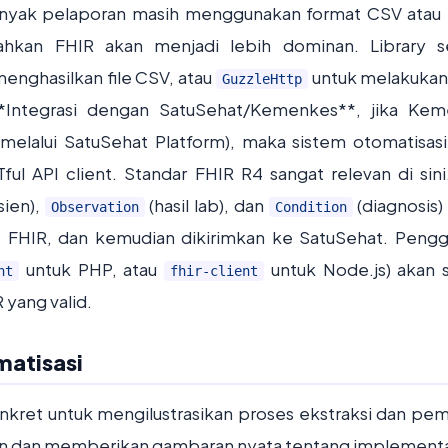
banyak pelaporan masih menggunakan format CSV atau 
kan FHIR akan menjadi lebih dominan. Library s
enghasilkan file CSV, atau
untuk melakuka
GuzzleHttp
**Integrasi dengan SatuSehat/Kemenkes**, jika Ke
melalui SatuSehat Platform), maka sistem otomatisasi
API client. Standar FHIR R4 sangat relevan di sini
sien),
(hasil lab), dan
(diagnosis)
Observation
Condition
at FHIR, dan kemudian dikirimkan ke SatuSehat. Peng
untuk PHP, atau
untuk Node.js) akan 
nt
fhir-client
yang valid.
atisasi
nkret untuk mengilustrasikan proses ekstraksi dan pe
nkan dan memberikan gambaran nyata tentang implementa