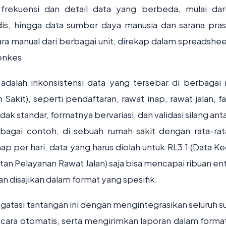
 frekuensi dan detail data yang berbeda, mulai dar
dis, hingga data sumber daya manusia dan sarana pras
cara manual dari berbagai unit, direkap dalam spreadshee
enkes.
dalah inkonsistensi data yang tersebar di berbagai
kit), seperti pendaftaran, rawat inap, rawat jalan, fa
idak standar, formatnya bervariasi, dan validasi silang ant
Sebagai contoh, di sebuah rumah sakit dengan rata-ra
ap per hari, data yang harus diolah untuk RL3.1 (Data Ke
an Pelayanan Rawat Jalan) saja bisa mencapai ribuan entr
n disajikan dalam format yang spesifik.
gatasi tantangan ini dengan mengintegrasikan seluruh 
secara otomatis, serta mengirimkan laporan dalam forma