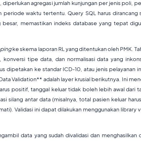
 diperlukan agregasi jumlah kunjungan per jenis poli, pe
am periode waktu tertentu. Query SQL harus dirancang 
g besar, memastikan indeks database yang tepat dig
ping
ke skema laporan RL yang ditentukan oleh PMK. Tah
, konversi tipe data, dan normalisasi data yang inkons
us dipetakan ke standar ICD-10, atau jenis pelayanan in
Data Validation** adalah layer krusial berikutnya. Ini m
harus positif, tanggal keluar tidak boleh lebih awal dari 
asi silang antar data (misalnya, total pasien keluar har
ati). Validasi ini dapat dilakukan menggunakan library v
ambil data yang sudah divalidasi dan menghasilkan 