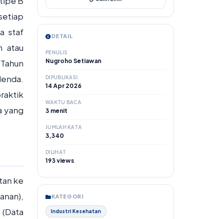
tipe B
setiap
a staf
DETAIL
n atau
PENULIS
Nugroho Setiawan
 Tahun
denda.
DIPUBLIKASI
14 Apr 2026
raktik
WAKTU BACA
a yang
3 menit
JUMLAH KATA
3,340
DILIHAT
193 views
tan ke
anan),
KATEGORI
 (Data
Industri Kesehatan