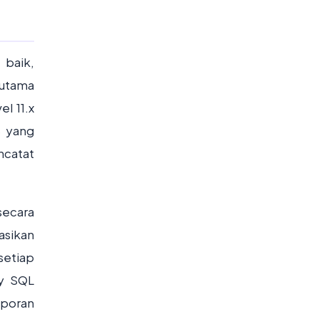
baik,
 utama
l 11.x
S yang
ncatat
secara
sikan
setiap
ry SQL
aporan