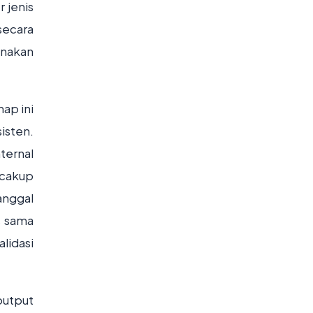
r jenis
secara
unakan
ap ini
isten.
ternal
encakup
tanggal
us sama
alidasi
output