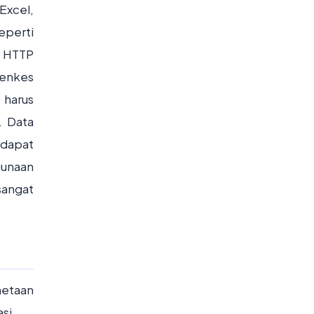
Excel,
eperti
n HTTP
menkes
 harus
. Data
 dapat
gunaan
sangat
metaan
si.