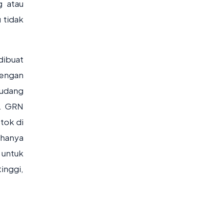
g atau
 tidak
dibuat
dengan
 gudang
a. GRN
tok di
 hanya
 untuk
inggi,