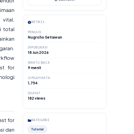
vendor
rimaan
vital,
DETAIL
 total
PENULIS
Nugroho Setiawan
ainkan
garan.
DIPUBLIKASI
18 Jun 2026
kflow
WAKTU BACA
st for
9 menit
nologi
JUMLAH KATA
1,754
DILIHAT
182 views
st for
KATEGORI
si dan
Tutorial