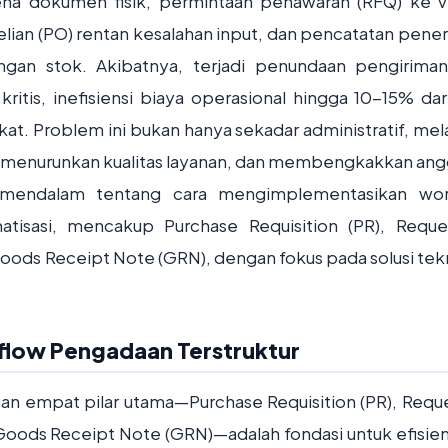
rena dokumen fisik, permintaan penawaran (RFQ) ke 
elian (PO) rentan kesalahan input, dan pencatatan pene
ngan stok. Akibatnya, terjadi penundaan pengiriman 
itis, inefisiensi biaya operasional hingga 10-15% dari
kat. Problem ini bukan hanya sekadar administratif, mel
menurunkan kualitas layanan, dan membengkakkan ang
 mendalam tentang cara mengimplementasikan wor
tisasi, mencakup Purchase Requisition (PR), Reque
Goods Receipt Note (GRN), dengan fokus pada solusi tek
flow Pengadaan Terstruktur
n empat pilar utama—Purchase Requisition (PR), Reque
Goods Receipt Note (GRN)—adalah fondasi untuk efisien