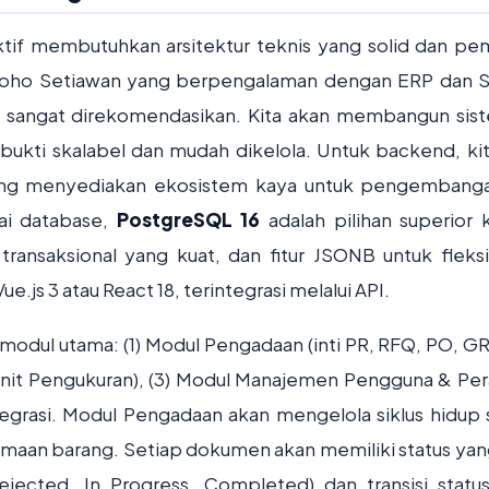
if membutuhkan arsitektur teknis yang solid dan pem
groho Setiawan yang berpengalaman dengan ERP dan 
 sangat direkomendasikan. Kita akan membangun sist
ti skalabel dan mudah dikelola. Untuk backend, kit
ng menyediakan ekosistem kaya untuk pengembang
ai database,
PostgreSQL 16
adalah pilihan superior 
nsaksional yang kuat, dan fitur JSONB untuk fleksib
js 3 atau React 18, terintegrasi melalui API.
 modul utama: (1) Modul Pengadaan (inti PR, RFQ, PO, GRN
nit Pengukuran), (3) Modul Manajemen Pengguna & Pera
tegrasi. Modul Pengadaan akan mengelola siklus hidup 
aan barang. Setiap dokumen akan memiliki status yang
ejected, In Progress, Completed) dan transisi statu