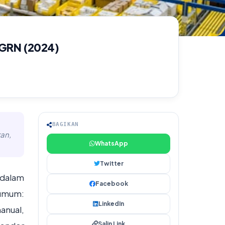
 GRN (2024)
BAGIKAN
an,
WhatsApp
Twitter
 dalam
Facebook
 umum:
LinkedIn
anual,
Salin Link