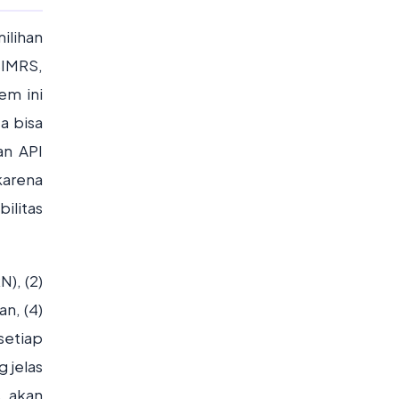
ilihan
SIMRS,
em ini
a bisa
an API
karena
ilitas
), (2)
n, (4)
setiap
 jelas
s akan