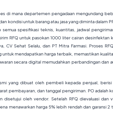
ses di mana departemen pengadaan mengundang be
n kondisi untuk barang atau jasa yang diminta dalam P
 semua spesifikasi teknis, kuantitas, jadwal pengirima
rim RFQ untuk pasokan 1000 liter cairan desinfektan k
, CV Sehat Selalu, dan PT Mitra Farmasi. Proses RF
ng untuk mendapatkan harga terbaik, memastikan kualita
awaran secara digital memudahkan perbandingan dan au
i yang dibuat oleh pembeli kepada penjual, berisi 
syarat pembayaran, dan tanggal pengiriman. PO adalah k
 disetujui oleh vendor. Setelah RFQ dievaluasi dan 
arena menawarkan harga 5% lebih rendah dan garansi 2 t