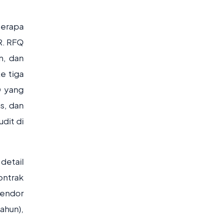
berapa
R. RFQ
n, dan
e tiga
Q yang
s, dan
dit di
detail
ontrak
vendor
ahun),