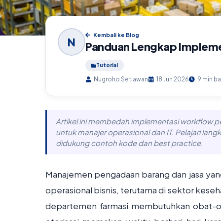
Kembali ke Blog
N
Panduan Lengkap Impleme
Tutorial
Nugroho Setiawan
18 Jun 2026
9 min b
Artikel ini membedah implementasi workflow p
untuk manajer operasional dan IT. Pelajari la
didukung contoh kode dan best practice.
Manajemen pengadaan barang dan jasa yang t
operasional bisnis, terutama di sektor kese
departemen farmasi membutuhkan obat-oba