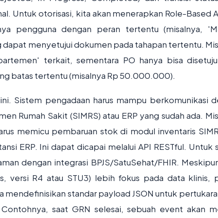
nal. Untuk otorisasi, kita akan menerapkan Role-Based 
ya pengguna dengan peran tertentu (misalnya, 'M
 dapat menyetujui dokumen pada tahapan tertentu. Mis
partemen' terkait, sementara PO hanya bisa disetuju
bang batas tertentu (misalnya Rp 50.000.000).
em ini. Sistem pengadaan harus mampu berkomunikasi 
emen Rumah Sakit (SIMRS) atau ERP yang sudah ada. Mis
harus memicu pembaruan stok di modul inventaris SIM
nsi ERP. Ini dapat dicapai melalui API RESTful. Untuk 
aman dengan integrasi BPJS/SatuSehat/FHIR. Meskipu
s, versi R4 atau STU3) lebih fokus pada data klinis, p
isa mendefinisikan standar payload JSON untuk pertukara
. Contohnya, saat GRN selesai, sebuah event akan 