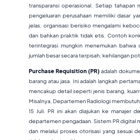
transparansi operasional. Setiap tahapan m
pengeluaran perusahaan memiliki dasar ya
jelas, organisasi berisiko mengalami kebo
dan bahkan praktik tidak etis. Contoh kon
terintegrasi mungkin menemukan bahwa
jumlah besar secara terpisah, kehilangan 
Purchase Requisition (PR)
adalah dokumen
barang atau jasa. Ini adalah langkah perta
mencakup detail seperti jenis barang, kuant
Misalnya, Departemen Radiologi membutuhkan
15 Juli. PR ini akan diajukan ke manajer
departemen pengadaan. Sistem PR digital m
dan melalui proses otorisasi yang sesuai d