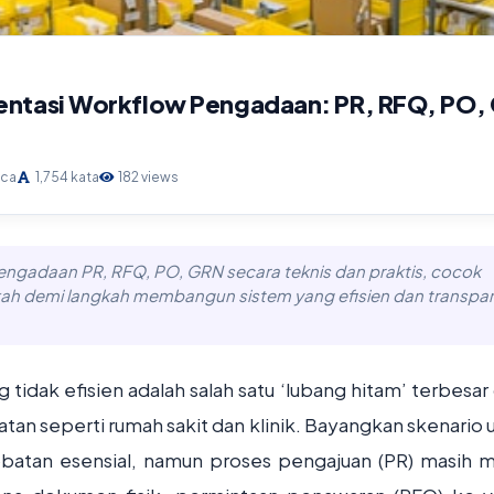
ntasi Workflow Pengadaan: PR, RFQ, PO,
aca
1,754 kata
182 views
engadaan PR, RFQ, PO, GRN secara teknis dan praktis, cocok
ngkah demi langkah membangun sistem yang efisien dan transpar
idak efisien adalah salah satu ‘lubang hitam’ terbesar
hatan seperti rumah sakit dan klinik. Bayangkan skenario
tan esensial, namun proses pengajuan (PR) masih m