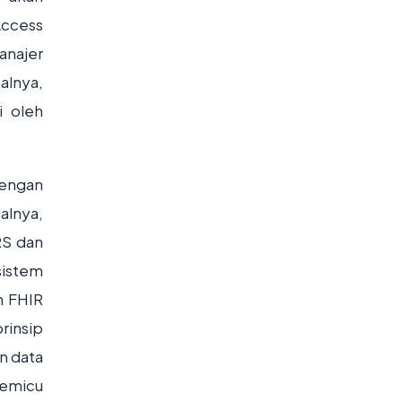
Access
anajer
alnya,
i oleh
dengan
alnya,
RS dan
sistem
n FHIR
rinsip
n data
memicu