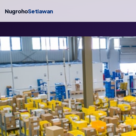
Nugroho
Setiawan