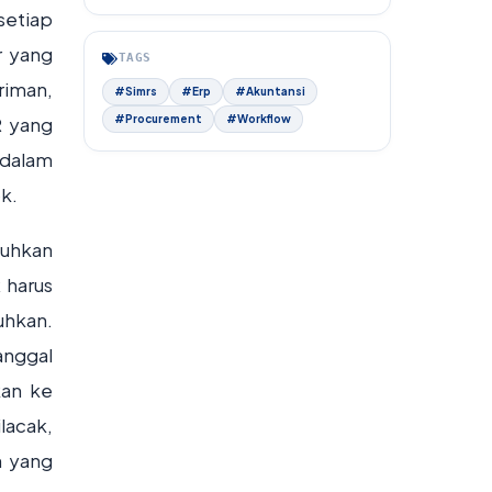
setiap
r yang
TAGS
riman,
#Simrs
#Erp
#Akuntansi
R yang
#Procurement
#Workflow
dalam
k.
tuhkan
 harus
uhkan.
anggal
kan ke
lacak,
n yang