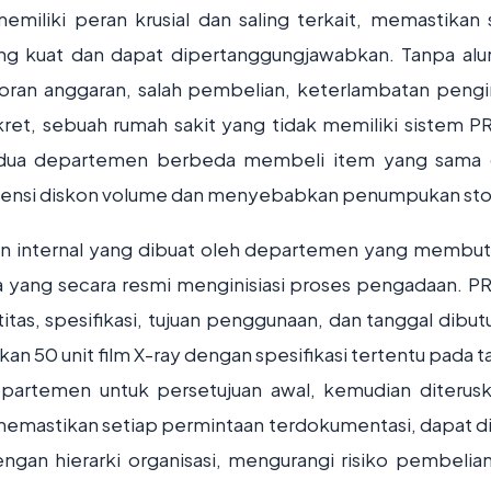
emiliki peran krusial dan saling terkait, memastikan 
ng kuat dan dapat dipertanggungjawabkan. Tanpa alu
coran anggaran, salah pembelian, keterlambatan pengi
kret, sebuah rumah sakit yang tidak memiliki sistem P
 dua departemen berbeda membeli item yang sama 
potensi diskon volume dan menyebabkan penumpukan sto
 internal yang dibuat oleh departemen yang membu
ma yang secara resmi menginisiasi proses pengadaan. PR
itas, spesifikasi, tujuan penggunaan, dan tanggal dibut
 50 unit film X-ray dengan spesifikasi tertentu pada t
 departemen untuk persetujuan awal, kemudian diterus
emastikan setiap permintaan terdokumentasi, dapat di
engan hierarki organisasi, mengurangi risiko pembelia