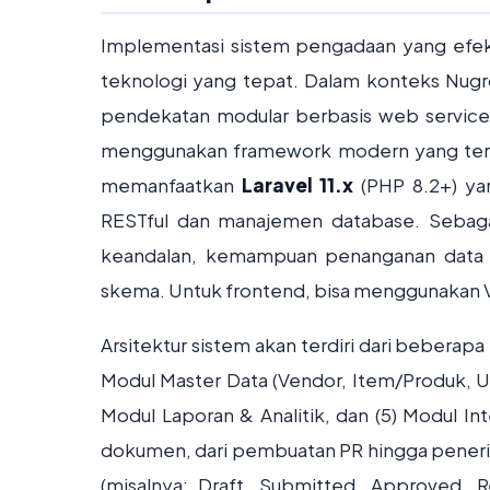
Implementasi sistem pengadaan yang efekt
teknologi yang tepat. Dalam konteks Nu
pendekatan modular berbasis web service
menggunakan framework modern yang terbuk
memanfaatkan
Laravel 11.x
(PHP 8.2+) ya
RESTful dan manajemen database. Sebag
keandalan, kemampuan penanganan data tra
skema. Untuk frontend, bisa menggunakan Vue.
Arsitektur sistem akan terdiri dari beberapa
Modul Master Data (Vendor, Item/Produk, U
Modul Laporan & Analitik, dan (5) Modul In
dokumen, dari pembuatan PR hingga penerim
(misalnya: Draft, Submitted, Approved, R