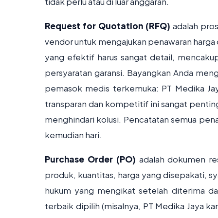
tidak perlu atau di luar anggaran.
Request for Quotation (RFQ)
adalah pro
vendor untuk mengajukan penawaran harga da
yang efektif harus sangat detail, mencakup
persyaratan garansi. Bayangkan Anda mengi
pemasok medis terkemuka: PT Medika Jaya
transparan dan kompetitif ini sangat penti
menghindari kolusi. Pencatatan semua pen
kemudian hari.
Purchase Order (PO)
adalah dokumen resm
produk, kuantitas, harga yang disepakati, 
hukum yang mengikat setelah diterima dan
terbaik dipilih (misalnya, PT Medika Jaya k