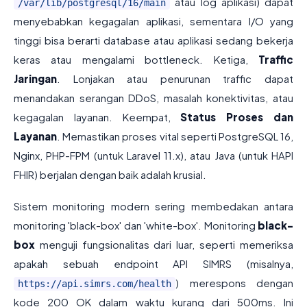
atau log aplikasi) dapat
/var/lib/postgresql/16/main
menyebabkan kegagalan aplikasi, sementara I/O yang
tinggi bisa berarti database atau aplikasi sedang bekerja
keras atau mengalami bottleneck. Ketiga,
Traffic
Jaringan
. Lonjakan atau penurunan traffic dapat
menandakan serangan DDoS, masalah konektivitas, atau
kegagalan layanan. Keempat,
Status Proses dan
Layanan
. Memastikan proses vital seperti PostgreSQL 16,
Nginx, PHP-FPM (untuk Laravel 11.x), atau Java (untuk HAPI
FHIR) berjalan dengan baik adalah krusial.
Sistem monitoring modern sering membedakan antara
monitoring 'black-box' dan 'white-box'. Monitoring
black-
box
menguji fungsionalitas dari luar, seperti memeriksa
apakah sebuah endpoint API SIMRS (misalnya,
) merespons dengan
https://api.simrs.com/health
kode 200 OK dalam waktu kurang dari 500ms. Ini