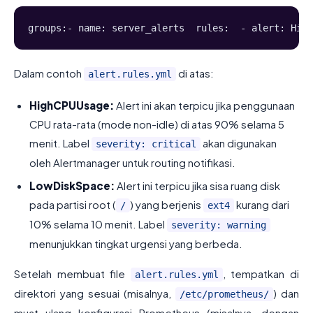
groups:- name: server_alerts  rules:  - alert: High
Dalam contoh
di atas:
alert.rules.yml
HighCPUUsage:
Alert ini akan terpicu jika penggunaan
CPU rata-rata (mode non-idle) di atas 90% selama 5
menit. Label
akan digunakan
severity: critical
oleh Alertmanager untuk routing notifikasi.
LowDiskSpace:
Alert ini terpicu jika sisa ruang disk
pada partisi root (
) yang berjenis
kurang dari
/
ext4
10% selama 10 menit. Label
severity: warning
menunjukkan tingkat urgensi yang berbeda.
Setelah membuat file
, tempatkan di
alert.rules.yml
direktori yang sesuai (misalnya,
) dan
/etc/prometheus/
muat ulang konfigurasi Prometheus (misalnya, dengan