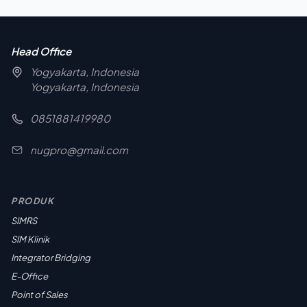
Head Office
Yogyakarta, Indonesia
Yogyakarta, Indonesia
0851881419980
nugpro@gmail.com
PRODUK
SIMRS
SIM Klinik
Integrator Bridging
E-Office
Point of Sales