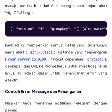
manajemen insiden) dari Alertmanager saat terjadi alert
'HighCPUUsage':
{  "version": "4",  "groupKey": "{}:{alertname="Hig
Payload ini memberikan semua detail yang diperlukan:
nama alert (
), instance yang terpengaruh
HighCPUUsage
(
), tingkat keparahan (
),
your_server_ip:9100
critical
deskripsi, dan URL ke Prometheus untuk investigasi lebih
lanjut. Ini adalah dasar untuk penanganan error yang
efektif.
Contoh Error Message dan Penanganan:
Misalkan Anda menerima notifikasi Telegram dengan
pesan: