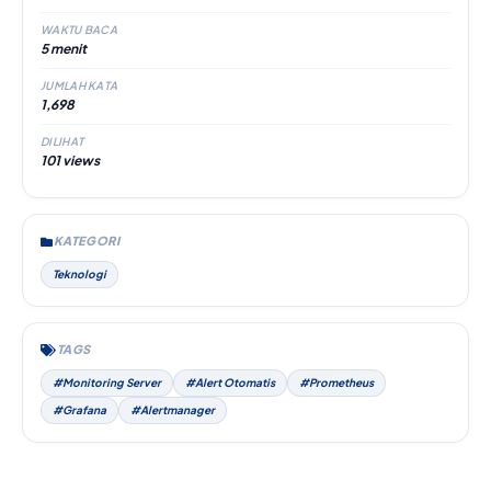
WAKTU BACA
5 menit
JUMLAH KATA
1,698
DILIHAT
101 views
KATEGORI
Teknologi
TAGS
#Monitoring Server
#Alert Otomatis
#Prometheus
#Grafana
#Alertmanager