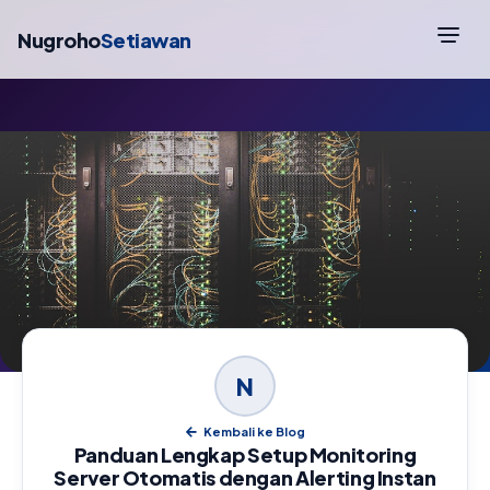
Nugroho
Setiawan
N
Kembali ke Blog
Panduan Lengkap Setup Monitoring
Server Otomatis dengan Alerting Instan