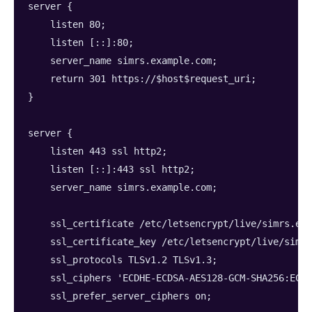
server {
    listen 80;
    listen [::]:80;
    server_name simrs.example.com;
    return 301 https://$host$request_uri;
}
server {
    listen 443 ssl http2;
    listen [::]:443 ssl http2;
    server_name simrs.example.com;
    ssl_certificate /etc/letsencrypt/live/simrs.exa
    ssl_certificate_key /etc/letsencrypt/live/simrs
    ssl_protocols TLSv1.2 TLSv1.3;
    ssl_ciphers 'ECDHE-ECDSA-AES128-GCM-SHA256:ECD
    ssl_prefer_server_ciphers on;