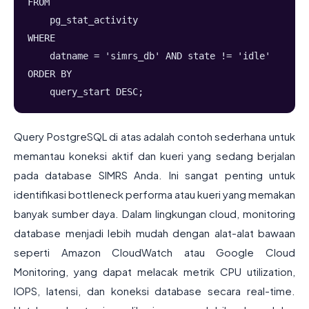
FROM
    pg_stat_activity
WHERE
    datname = 'simrs_db' AND state != 'idle'
ORDER BY
    query_start DESC;
Query PostgreSQL di atas adalah contoh sederhana untuk
memantau koneksi aktif dan kueri yang sedang berjalan
pada database SIMRS Anda. Ini sangat penting untuk
identifikasi bottleneck performa atau kueri yang memakan
banyak sumber daya. Dalam lingkungan cloud, monitoring
database menjadi lebih mudah dengan alat-alat bawaan
seperti Amazon CloudWatch atau Google Cloud
Monitoring, yang dapat melacak metrik CPU utilization,
IOPS, latensi, dan koneksi database secara real-time.