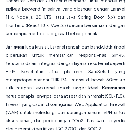
Kapasitas RAM dan CPU harus memadai untuk mendukung
aplikasi backend (misalnya, yang dibangun dengan Laravel
11.x, Node.js 20 LTS, atau Java Spring Boot 3.x) dan
frontend (React 18.x, Vue 3.x) secara bersamaan, dengan
kemampuan auto-scaling saat beban puncak.
Jaringan
juga krusial. Latensi rendah dan bandwidth tinggi
diperlukan untuk memastikan responsivitas SIMRS,
terutama dalam integrasi dengan layanan eksternal seperti
BPJS Kesehatan atau platform SatuSehat yang
mengadopsi standar FHIR R4. Latensi di bawah 50ms ke
titik integrasi eksternal adalah target ideal.
Keamanan
harus berlapis: enkripsi data at rest dan in transit (SSL/TLS),
firewall yang dapat dikonfigurasi, Web Application Firewall
(WAF) untuk melindungi dari serangan umum, VPN untuk
akses aman, dan perlindungan DDoS. Pastikan penyedia
cloud memiliki sertifikasi ISO 27001 dan SOC 2.