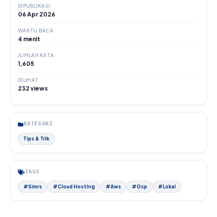
DIPUBLIKASI
06 Apr 2026
WAKTU BACA
4 menit
JUMLAH KATA
1,605
DILIHAT
232 views
KATEGORI
Tips & Trik
TAGS
#Simrs
#Cloud Hosting
#Aws
#Gcp
#Lokal