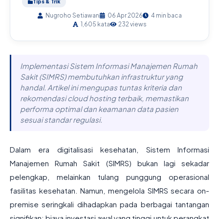
Tips & Trik
Nugroho Setiawan
06 Apr 2026
4 min baca
1,605 kata
232 views
Implementasi Sistem Informasi Manajemen Rumah
Sakit (SIMRS) membutuhkan infrastruktur yang
handal. Artikel ini mengupas tuntas kriteria dan
rekomendasi cloud hosting terbaik, memastikan
performa optimal dan keamanan data pasien
sesuai standar regulasi.
Dalam era digitalisasi kesehatan, Sistem Informasi
Manajemen Rumah Sakit (SIMRS) bukan lagi sekadar
pelengkap, melainkan tulang punggung operasional
fasilitas kesehatan. Namun, mengelola SIMRS secara on-
premise seringkali dihadapkan pada berbagai tantangan
signifikan: biaya investasi awal yang tinggi untuk perangkat