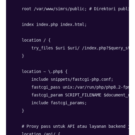
    root /var/www/simrs/public; # Direktori publik 
    index index.php index.html;
    location / {
        try_files $uri $uri/ /index.php?$query_stri
    }
    location ~ \.php$ {
        include snippets/fastcgi-php.conf;
        fastcgi_pass unix:/var/run/php/php8.2-fpm.
        fastcgi_param SCRIPT_FILENAME $document_roo
        include fastcgi_params;
    }
    # Proxy pass untuk API atau layanan backend jik
    location /api/ {