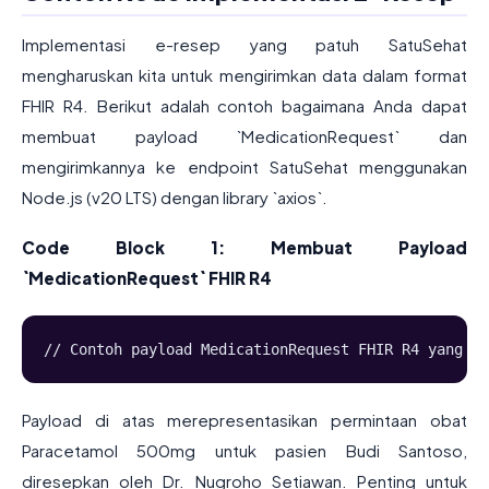
Implementasi e-resep yang patuh SatuSehat
mengharuskan kita untuk mengirimkan data dalam format
FHIR R4. Berikut adalah contoh bagaimana Anda dapat
membuat payload `MedicationRequest` dan
mengirimkannya ke endpoint SatuSehat menggunakan
Node.js (v20 LTS) dengan library `axios`.
Code Block 1: Membuat Payload
`MedicationRequest` FHIR R4
// Contoh payload MedicationRequest FHIR R4 yang se
Payload di atas merepresentasikan permintaan obat
Paracetamol 500mg untuk pasien Budi Santoso,
diresepkan oleh Dr. Nugroho Setiawan. Penting untuk