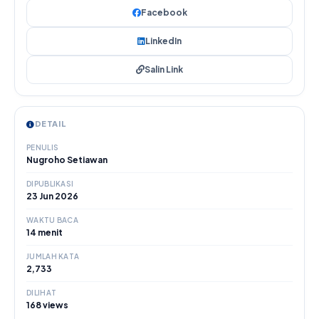
Facebook
LinkedIn
Salin Link
DETAIL
PENULIS
Nugroho Setiawan
DIPUBLIKASI
23 Jun 2026
WAKTU BACA
14 menit
JUMLAH KATA
2,733
DILIHAT
168 views