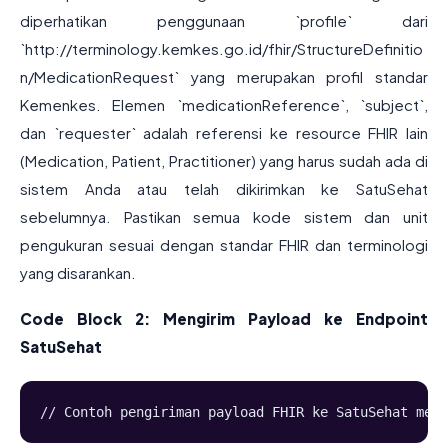
diperhatikan penggunaan `profile` dari
`http://terminology.kemkes.go.id/fhir/StructureDefinitio
n/MedicationRequest` yang merupakan profil standar
Kemenkes. Elemen `medicationReference`, `subject`,
dan `requester` adalah referensi ke resource FHIR lain
(Medication, Patient, Practitioner) yang harus sudah ada di
sistem Anda atau telah dikirimkan ke SatuSehat
sebelumnya. Pastikan semua kode sistem dan unit
pengukuran sesuai dengan standar FHIR dan terminologi
yang disarankan.
Code Block 2: Mengirim Payload ke Endpoint
SatuSehat
// Contoh pengiriman payload FHIR ke SatuSehat meng