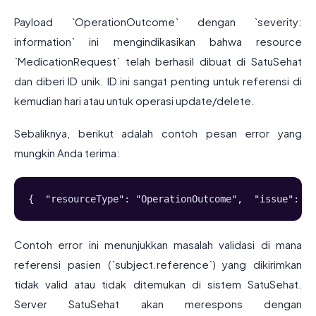
Payload `OperationOutcome` dengan `severity:
information` ini mengindikasikan bahwa resource
`MedicationRequest` telah berhasil dibuat di SatuSehat
dan diberi ID unik. ID ini sangat penting untuk referensi di
kemudian hari atau untuk operasi update/delete.
Sebaliknya, berikut adalah contoh pesan error yang
mungkin Anda terima:
{  "resourceType": "OperationOutcome",  "issue": [ 
Contoh error ini menunjukkan masalah validasi di mana
referensi pasien (`subject.reference`) yang dikirimkan
tidak valid atau tidak ditemukan di sistem SatuSehat.
Server SatuSehat akan merespons dengan