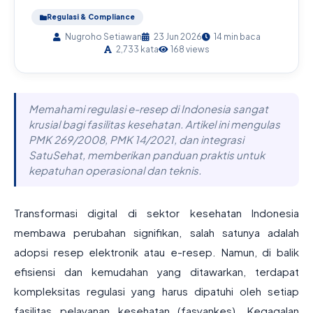
Regulasi & Compliance
Nugroho Setiawan
23 Jun 2026
14 min baca
2,733 kata
168 views
Memahami regulasi e-resep di Indonesia sangat
krusial bagi fasilitas kesehatan. Artikel ini mengulas
PMK 269/2008, PMK 14/2021, dan integrasi
SatuSehat, memberikan panduan praktis untuk
kepatuhan operasional dan teknis.
Transformasi digital di sektor kesehatan Indonesia
membawa perubahan signifikan, salah satunya adalah
adopsi resep elektronik atau e-resep. Namun, di balik
efisiensi dan kemudahan yang ditawarkan, terdapat
kompleksitas regulasi yang harus dipatuhi oleh setiap
fasilitas pelayanan kesehatan (fasyankes). Kegagalan