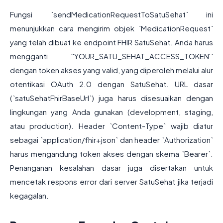
Fungsi `sendMedicationRequestToSatuSehat` ini
menunjukkan cara mengirim objek `MedicationRequest`
yang telah dibuat ke endpoint FHIR SatuSehat. Anda harus
mengganti `'YOUR_SATU_SEHAT_ACCESS_TOKEN'`
dengan token akses yang valid, yang diperoleh melalui alur
otentikasi OAuth 2.0 dengan SatuSehat. URL dasar
(`satuSehatFhirBaseUrl`) juga harus disesuaikan dengan
lingkungan yang Anda gunakan (development, staging,
atau production). Header `Content-Type` wajib diatur
sebagai `application/fhir+json` dan header `Authorization`
harus mengandung token akses dengan skema `Bearer`.
Penanganan kesalahan dasar juga disertakan untuk
mencetak respons error dari server SatuSehat jika terjadi
kegagalan.