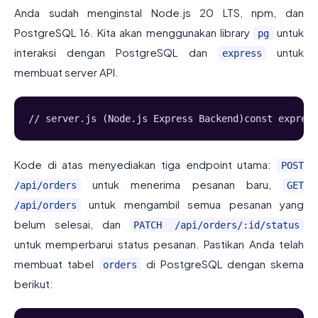
Anda sudah menginstal Node.js 20 LTS, npm, dan
PostgreSQL 16. Kita akan menggunakan library
untuk
pg
interaksi dengan PostgreSQL dan
untuk
express
membuat server API.
// server.js (Node.js Express Backend)const express
Kode di atas menyediakan tiga endpoint utama:
POST
untuk menerima pesanan baru,
/api/orders
GET
untuk mengambil semua pesanan yang
/api/orders
belum selesai, dan
PATCH /api/orders/:id/status
untuk memperbarui status pesanan. Pastikan Anda telah
membuat tabel
di PostgreSQL dengan skema
orders
berikut: