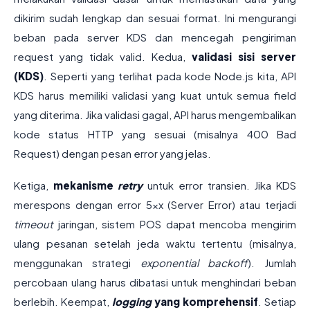
dikirim sudah lengkap dan sesuai format. Ini mengurangi
beban pada server KDS dan mencegah pengiriman
request yang tidak valid. Kedua,
validasi sisi server
(KDS)
. Seperti yang terlihat pada kode Node.js kita, API
KDS harus memiliki validasi yang kuat untuk semua field
yang diterima. Jika validasi gagal, API harus mengembalikan
kode status HTTP yang sesuai (misalnya 400 Bad
Request) dengan pesan error yang jelas.
Ketiga,
mekanisme
retry
untuk error transien. Jika KDS
merespons dengan error 5xx (Server Error) atau terjadi
timeout
jaringan, sistem POS dapat mencoba mengirim
ulang pesanan setelah jeda waktu tertentu (misalnya,
menggunakan strategi
exponential backoff
). Jumlah
percobaan ulang harus dibatasi untuk menghindari beban
berlebih. Keempat,
logging
yang komprehensif
. Setiap