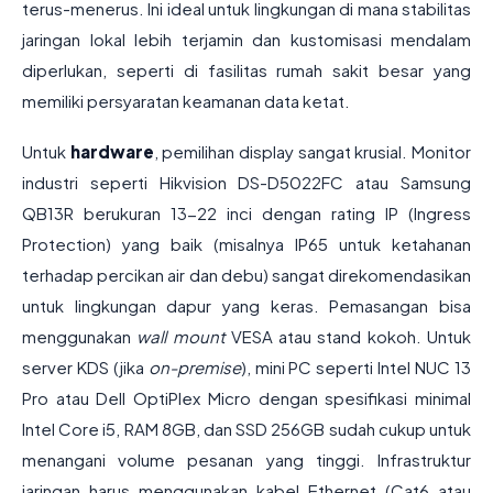
terus-menerus. Ini ideal untuk lingkungan di mana stabilitas
jaringan lokal lebih terjamin dan kustomisasi mendalam
diperlukan, seperti di fasilitas rumah sakit besar yang
memiliki persyaratan keamanan data ketat.
Untuk
hardware
, pemilihan display sangat krusial. Monitor
industri seperti Hikvision DS-D5022FC atau Samsung
QB13R berukuran 13-22 inci dengan rating IP (Ingress
Protection) yang baik (misalnya IP65 untuk ketahanan
terhadap percikan air dan debu) sangat direkomendasikan
untuk lingkungan dapur yang keras. Pemasangan bisa
menggunakan
wall mount
VESA atau stand kokoh. Untuk
server KDS (jika
on-premise
), mini PC seperti Intel NUC 13
Pro atau Dell OptiPlex Micro dengan spesifikasi minimal
Intel Core i5, RAM 8GB, dan SSD 256GB sudah cukup untuk
menangani volume pesanan yang tinggi. Infrastruktur
jaringan harus menggunakan kabel Ethernet (Cat6 atau