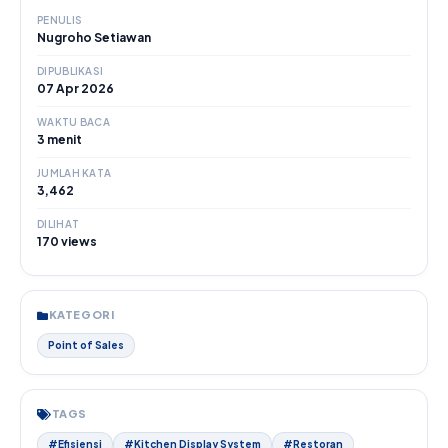
PENULIS
Nugroho Setiawan
DIPUBLIKASI
07 Apr 2026
WAKTU BACA
3 menit
JUMLAH KATA
3,462
DILIHAT
170 views
KATEGORI
Point of Sales
TAGS
#Efisiensi
#Kitchen Display System
#Restoran