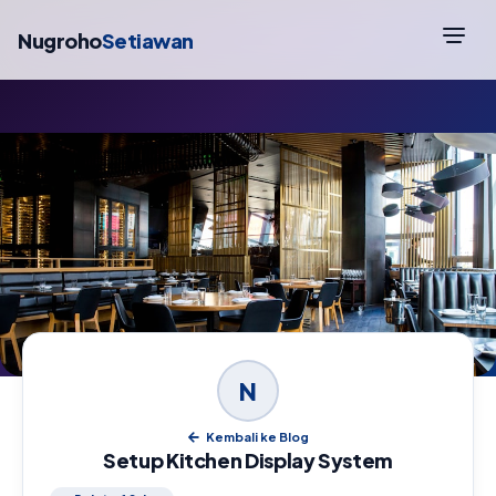
Nugroho
Setiawan
N
Kembali ke Blog
Setup Kitchen Display System