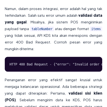
Namun, dalam proses integrasi, error adalah hal yang tak
terhindarkan. Salah satu error umum adalah
validasi data
yang gagal
. Misalnya, jika sistem POS mengirimkan
payload tanpa
atau dengan format
tableNumber
items
yang tidak sesuai, API KDS kita akan merespons dengan
error 400 Bad Request. Contoh pesan error yang
mungkin diterima:
HTTP 400 Bad Request - {"error": "Invalid order dat
Penanganan error yang efektif sangat krusial untuk
menjaga kelancaran operasional. Ada beberapa strategi
yang dapat diterapkan: Pertama,
validasi sisi klien
(POS)
. Sebelum mengirim data ke KDS, POS harus
melakukan validasi dasar untuk memastikan data yang