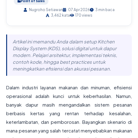
Point of Sales
Nugroho Setiawan
07 Apr 2026
3 min baca
3,462 kata
170 views
Artikel ini memandu Anda dalam setup Kitchen
Display System (KDS), solusi digital untuk dapur
modern. Pelajari arsitektur, implementasi teknis,
contoh kode, hingga best practices untuk
meningkatkan efisiensi dan akurasi pesanan.
Dalam industri layanan makanan dan minuman, efisiensi
operasional adalah kunci untuk keberhasilan. Namun,
banyak dapur masih mengandalkan sistem pesanan
berbasis kertas yang rentan terhadap kesalahan,
keterlambatan, dan pemborosan. Bayangkan skenario di
mana pesanan yang salah tercatat menyebabkan makanan