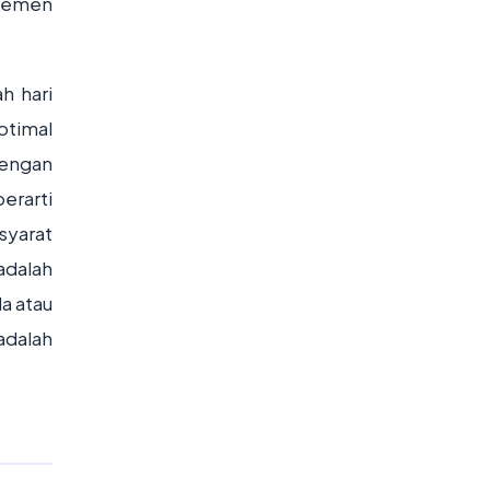
ajemen
h hari
timal
dengan
erarti
syarat
adalah
a atau
adalah