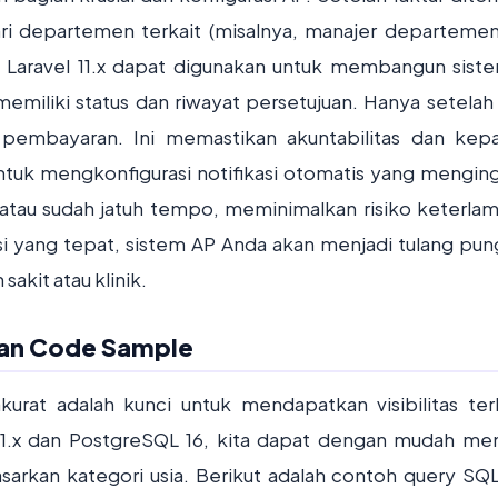
ari departemen terkait (misalnya, manajer departeme
Laravel 11.x dapat digunakan untuk membangun siste
 memiliki status dan riwayat persetujuan. Hanya setelah 
k pembayaran. Ini memastikan akuntabilitas dan kep
untuk mengkonfigurasi notifikasi otomatis yang mengin
 atau sudah jatuh tempo, meminimalkan risiko keterla
 yang tepat, sistem AP Anda akan menjadi tulang pu
kit atau klinik.
gan Code Sample
urat adalah kunci untuk mendapatkan visibilitas te
11.x dan PostgreSQL 16, kita dapat dengan mudah m
rkan kategori usia. Berikut adalah contoh query SQ