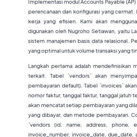
Implementasi modul Accounts Payable (AP) 
perencanaan dan konfigurasi yang cermat. 
kerja yang efisien. Kami akan menggun
digunakan oleh Nugroho Setiawan, yaitu La
sistem manajemen basis data relasional. Pe
yang optimal untuk volume transaksi yang ting
Langkah pertama adalah mendefinisikan m
terkait. Tabel `vendors` akan menyimp
pembayaran default). Tabel `invoices` akan
nomor faktur, tanggal faktur, tanggal jatuh
akan mencatat setiap pembayaran yang dila
yang dibayar, dan metode pembayaran. Con
`vendors (id, name, address, phone, em
invoice_number, invoice_date, due_date, 