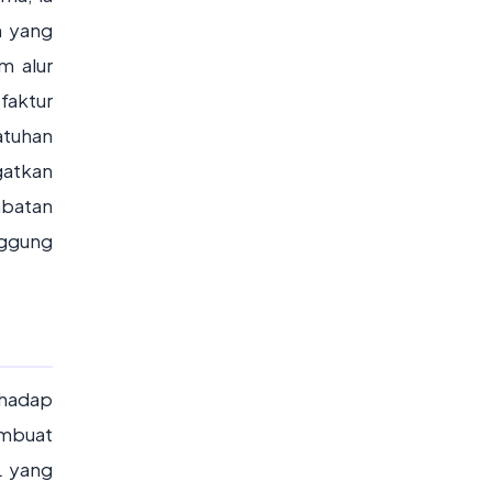
n yang
m alur
faktur
atuhan
gatkan
mbatan
nggung
rhadap
embuat
L yang