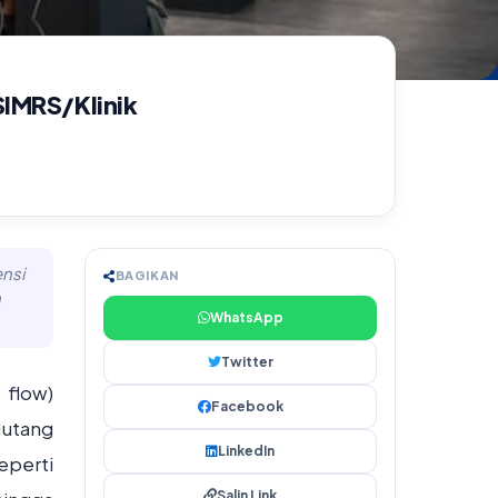
SIMRS/Klinik
nsi
BAGIKAN
n
WhatsApp
Twitter
 flow)
Facebook
Hutang
LinkedIn
eperti
Salin Link