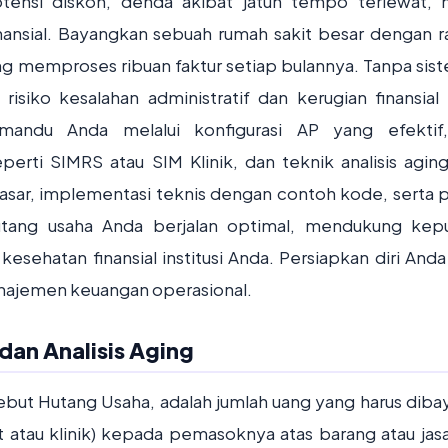
tensi diskon, denda akibat jatuh tempo terlewat, 
inansial. Bayangkan sebuah rumah sakit besar dengan r
ang memproses ribuan faktur setiap bulannya. Tanpa sis
 risiko kesalahan administratif dan kerugian finansial
emandu Anda melalui konfigurasi AP yang efektif
erti SIMRS atau SIM Klinik, dan teknik analisis agin
r, implementasi teknis dengan contoh kode, serta p
tang usaha Anda berjalan optimal, mendukung kep
esehatan finansial institusi Anda. Persiapkan diri Anda
anajemen keuangan operasional.
an Analisis Aging
sebut Hutang Usaha, adalah jumlah uang yang harus diba
kit atau klinik) kepada pemasoknya atas barang atau jas