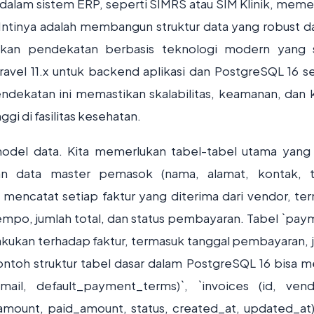
dalam sistem ERP, seperti SIMRS atau SIM Klinik, meme
Intinya adalah membangun struktur data yang robust da
akan pendekatan berbasis teknologi modern yang 
ravel 11.x untuk backend aplikasi dan PostgreSQL 16 s
ndekatan ini memastikan skalabilitas, keamanan, dan k
gi di fasilitas kesehatan.
odel data. Kita memerlukan tabel-tabel utama yang 
an data master pemasok (nama, alamat, kontak, 
 mencatat setiap faktur yang diterima dari vendor, te
 tempo, jumlah total, dan status pembayaran. Tabel `pay
kukan terhadap faktur, termasuk tanggal pembayaran, 
toh struktur tabel dasar dalam PostgreSQL 16 bisa me
ail, default_payment_terms)`, `invoices (id, vend
amount, paid_amount, status, created_at, updated_at)