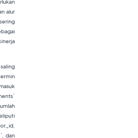
rlukan
n alur
sering
ebagai
inerja
saling
termin
rmasuk
ments`
jumlah
liputi
or_id,
`, dan