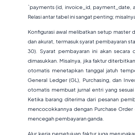
`payments (id, invoice_id, payment_date,
Relasi antar tabel ini sangat penting; misaln
Konfigurasi awal melibatkan setup master d
dan akurat, termasuk syarat pembayaran stan
30). Syarat pembayaran ini akan secara 
dimasukkan. Misalnya, jika faktur diterbitk
otomatis menetapkan tanggal jatuh tempo
General Ledger (GL), Purchasing, dan Invent
otomatis membuat jurnal entri yang sesuai
Ketika barang diterima dari pesanan pembe
mencocokkannya dengan Purchase Order (
mencegah pembayaran ganda.
Alur kerja persetujuan faktur juga merupakan 