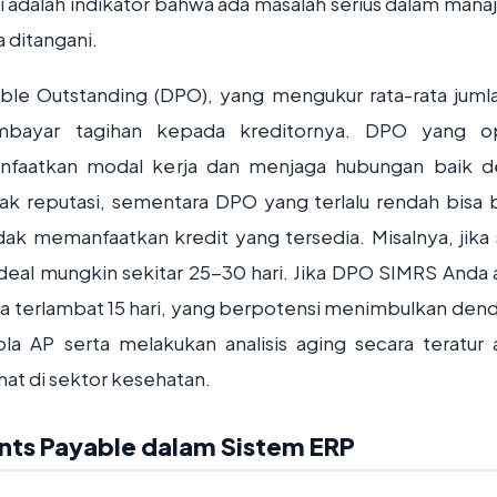
 ini adalah indikator bahwa ada masalah serius dalam man
 ditangani.
ble Outstanding (DPO), yang mengukur rata-rata jumla
mbayar tagihan kepada kreditornya. DPO yang op
faatkan modal kerja dan menjaga hubungan baik 
ak reputasi, sementara DPO yang terlalu rendah bisa b
ak memanfaatkan kredit yang tersedia. Misalnya, jika 
deal mungkin sekitar 25-30 hari. Jika DPO SIMRS Anda 
nda terlambat 15 hari, yang berpotensi menimbulkan dend
 AP serta melakukan analisis aging secara teratur 
at di sektor kesehatan.
nts Payable dalam Sistem ERP