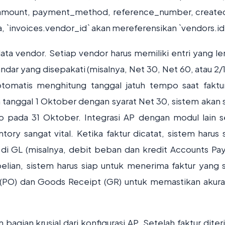
 amount, payment_method, reference_number, created
ya, `invoices.vendor_id` akan mereferensikan `vendors.id
ata vendor. Setiap vendor harus memiliki entri yang l
dar yang disepakati (misalnya, Net 30, Net 60, atau 2/
otomatis menghitung tanggal jatuh tempo saat faktu
an tanggal 1 Oktober dengan syarat Net 30, sistem akan 
 pada 31 Oktober. Integrasi AP dengan modul lain s
ory sangat vital. Ketika faktur dicatat, sistem harus 
 di GL (misalnya, debit beban dan kredit Accounts Pay
lian, sistem harus siap untuk menerima faktur yang s
PO) dan Goods Receipt (GR) untuk memastikan akura
bagian krusial dari konfigurasi AP. Setelah faktur diter