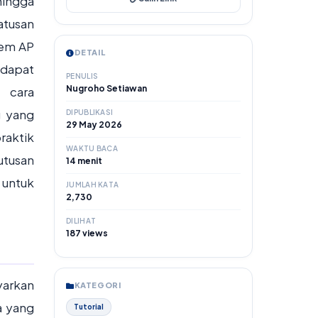
hingga
atusan
tem AP
DETAIL
 dapat
PENULIS
Nugroho Setiawan
, cara
g yang
DIPUBLIKASI
29 May 2026
raktik
WAKTU BACA
utusan
14 menit
 untuk
JUMLAH KATA
2,730
DILIHAT
187 views
yarkan
KATEGORI
a yang
Tutorial