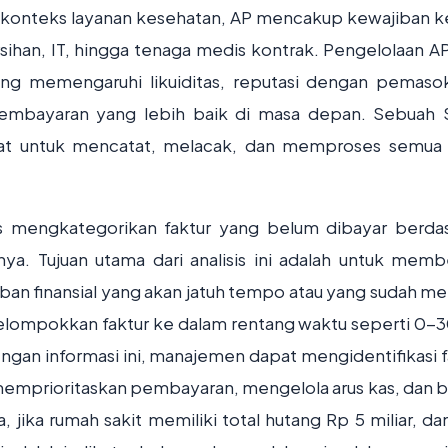
m konteks layanan kesehatan, AP mencakup kewajiban 
sihan, IT, hingga tenaga medis kontrak. Pengelolaan A
gsung memengaruhi likuiditas, reputasi dengan pemaso
mbayaran yang lebih baik di masa depan. Sebuah
at untuk mencatat, melacak, dan memproses semua 
es mengkategorikan faktur yang belum dibayar berda
ya. Tujuan utama dari analisis ini adalah untuk memb
ban finansial yang akan jatuh tempo atau yang sudah me
lompokkan faktur ke dalam rentang waktu seperti 0-30
 Dengan informasi ini, manajemen dapat mengidentifikasi 
memprioritaskan pembayaran, mengelola arus kas, dan 
 jika rumah sakit memiliki total hutang Rp 5 miliar, da