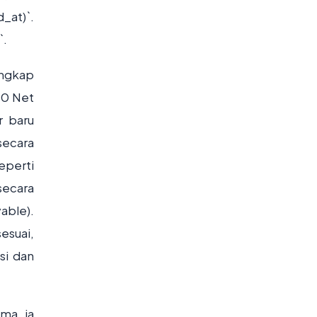
_at)`.
`.
engkap
10 Net
r baru
secara
eperti
secara
able).
esuai,
si dan
ima, ia