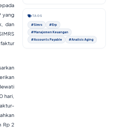
kepada
P yang
TAGS
k, dan
#Simrs
#Erp
 SIMRS
#Manajemen Keuangan
#Accounts Payable
#Analisis Aging
faktur
sarkan
erikan
lewati
 hari,
faktur-
bahkan
n Rp 2