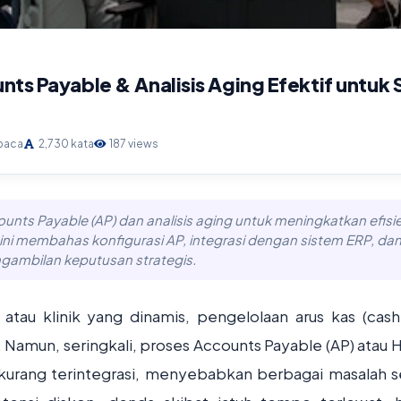
nts Payable & Analisis Aging Efektif untuk 
 baca
2,730 kata
187 views
nts Payable (AP) dan analisis aging untuk meningkatkan efisie
l ini membahas konfigurasi AP, integrasi dengan sistem ERP, da
ngambilan keputusan strategis.
atau klinik yang dinamis, pengelolaan arus kas (cash
n. Namun, seringkali, proses Accounts Payable (AP) atau 
 kurang terintegrasi, menyebabkan berbagai masalah s