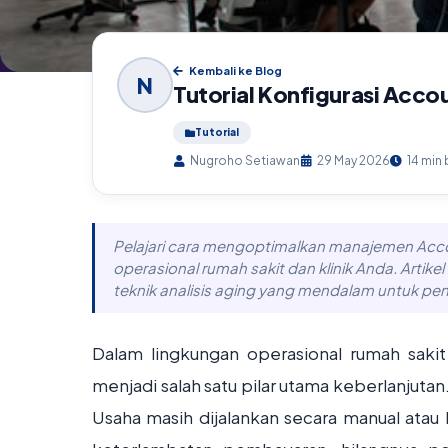
Kembali ke Blog
N
Tutorial Konfigurasi Accou
Tutorial
Nugroho Setiawan
29 May 2026
14 min
Pelajari cara mengoptimalkan manajemen Accou
operasional rumah sakit dan klinik Anda. Artike
teknik analisis aging yang mendalam untuk pe
Dalam lingkungan operasional rumah sakit 
menjadi salah satu pilar utama keberlanjuta
Usaha masih dijalankan secara manual atau