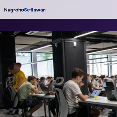
Nugroho
Setiawan