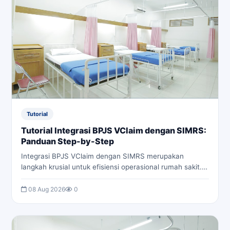
Tutorial
Tutorial Integrasi BPJS VClaim dengan SIMRS:
Panduan Step-by-Step
Integrasi BPJS VClaim dengan SIMRS merupakan
langkah krusial untuk efisiensi operasional rumah sakit.
Artikel ini akan memandu Anda secara teknis, dari
konsep dasar hingga implementasi kode, untuk
08 Aug 2026
0
menciptakan sistem yang terintegrasi dan responsif.
Pelajari cara mengoptimalkan alur kerja dan mengurangi
kesalahan manual.