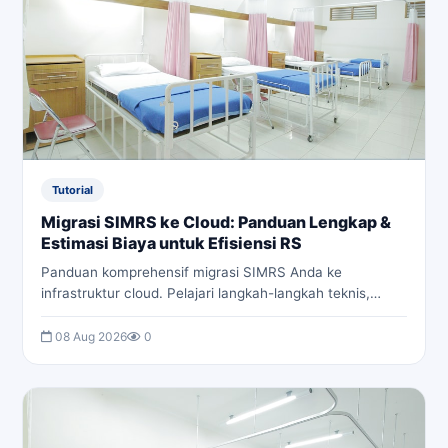
Tutorial
Migrasi SIMRS ke Cloud: Panduan Lengkap &
Estimasi Biaya untuk Efisiensi RS
Panduan komprehensif migrasi SIMRS Anda ke
infrastruktur cloud. Pelajari langkah-langkah teknis,
pilihan platform, estimasi biaya, dan strategi terbaik
untuk memastikan kelancaran operasional rumah sakit.
08 Aug 2026
0
Tingkatkan efisiensi dan skalabilitas sistem informasi
kesehatan Anda.