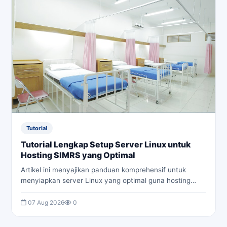
Tutorial
Tutorial Lengkap Setup Server Linux untuk
Hosting SIMRS yang Optimal
Artikel ini menyajikan panduan komprehensif untuk
menyiapkan server Linux yang optimal guna hosting
Sistem Informasi Manajemen Rumah Sakit (SIMRS).
Pelajari langkah-langkah praktis mulai dari instalasi OS
07 Aug 2026
0
hingga konfigurasi keamanan dan integrasi, memastikan
SIMRS Anda berjalan cepat, aman, dan handal.