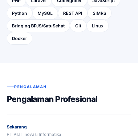
PHP
Laravel
CodeIgniter
JavaScript
Python
MySQL
REST API
SIMRS
Bridging BPJS/SatuSehat
Git
Linux
Docker
PENGALAMAN
Pengalaman Profesional
Sekarang
PT Pilar Inovasi Informatika