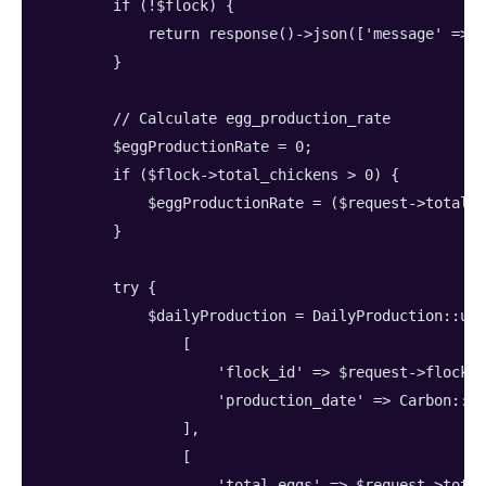
        if (!$flock) {
            return response()->json(['message' => '
        }
        // Calculate egg_production_rate
        $eggProductionRate = 0;
        if ($flock->total_chickens > 0) {
            $eggProductionRate = ($request->total_
        }
        try {
            $dailyProduction = DailyProduction::upd
                [
                    'flock_id' => $request->flock_i
                    'production_date' => Carbon::pa
                ],
                [
                    'total_eggs' => $request->total