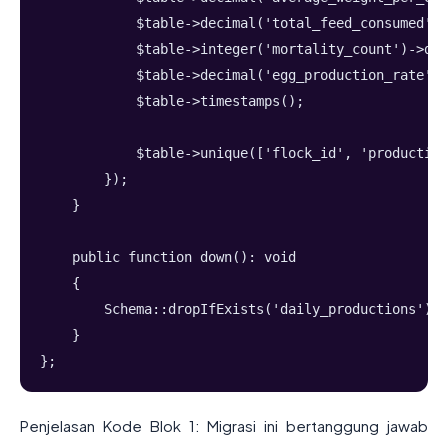
            $table->decimal('total_feed_consumed', 
            $table->integer('mortality_count')->def
            $table->decimal('egg_production_rate',
            $table->timestamps();
            $table->unique(['flock_id', 'production
        });
    }
    public function down(): void
    {
        Schema::dropIfExists('daily_productions');
    }
};
Penjelasan Kode Blok 1: Migrasi ini bertanggung jawab