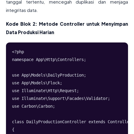
tanggal tertentu, mencegah duplikasi dan menjaga
integritas data.
Kode Blok 2: Metode Controller untuk Menyimpan
Data Produksi Harian
<?php
namespace App\Http\Controllers;
use App\Models\DailyProduction;
use App\Models\Flock;
use Illuminate\Http\Request;
use Illuminate\Support\Facades\Validator;
use Carbon\Carbon;
class DailyProductionController extends Controller
{