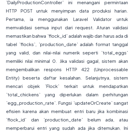
`DailyProductionController` ini menangani permintaan
HTTP POST untuk menyimpan data produksi harian.
Pertama, ia menggunakan Laravel Validator untuk
memvalidasi semua input dari request. Aturan validasi
memastikan bahwa `flock_id` adalah wajib dan harus ada di
tabel `flocks`, `production_date` adalah format tanggal
yang valid, dan nilai-nilai numerik seperti `total_eggs`
memiliki nilai minimal 0. Jika validasi gagal, sistem akan
mengembalikan respons HTTP 422 (Unprocessable
Entity) beserta daftar kesalahan. Selanjutnya, sistem
mencari objek `Flock` terkait untuk mendapatkan
`total_chickens` yang diperlukan dalam perhitungan
`egg_production_rate`. Fungsi `updateOrCreate` sangat
efisien karena akan membuat entri baru jika kombinasi
`flock_id` dan `production_date` belum ada, atau
memperbarui entri yang sudah ada jika ditemukan. Ini