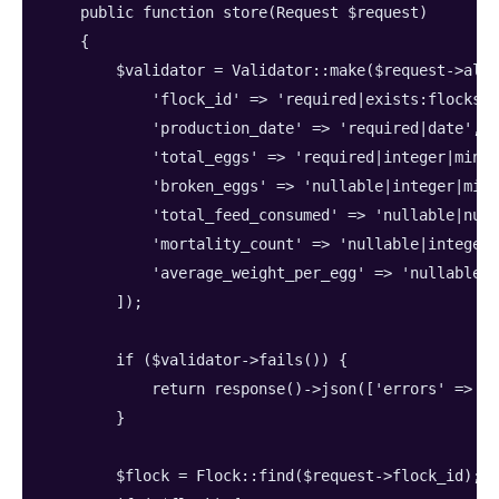
    public function store(Request $request)
    {
        $validator = Validator::make($request->all(
            'flock_id' => 'required|exists:flocks,i
            'production_date' => 'required|date',
            'total_eggs' => 'required|integer|min:0
            'broken_eggs' => 'nullable|integer|min:
            'total_feed_consumed' => 'nullable|nume
            'mortality_count' => 'nullable|integer|
            'average_weight_per_egg' => 'nullable|n
        ]);
        if ($validator->fails()) {
            return response()->json(['errors' => $v
        }
        $flock = Flock::find($request->flock_id);