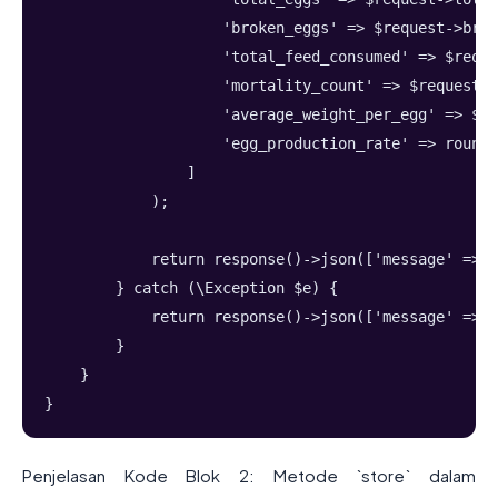
                    'broken_eggs' => $request->brok
                    'total_feed_consumed' => $reque
                    'mortality_count' => $request->
                    'average_weight_per_egg' => $re
                    'egg_production_rate' => round(
                ]
            );
            return response()->json(['message' => '
        } catch (\Exception $e) {
            return response()->json(['message' => '
        }
    }
}
Penjelasan Kode Blok 2: Metode `store` dalam