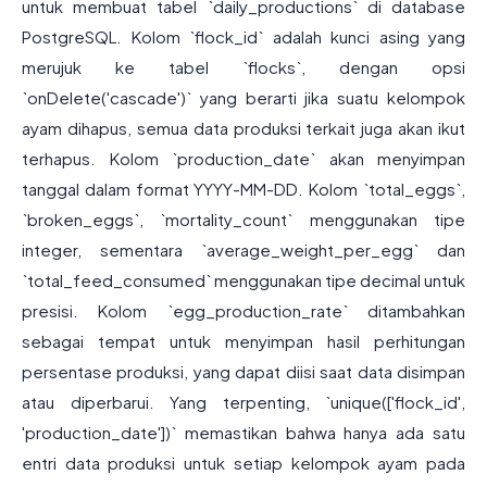
untuk membuat tabel `daily_productions` di database
PostgreSQL. Kolom `flock_id` adalah kunci asing yang
merujuk ke tabel `flocks`, dengan opsi
`onDelete('cascade')` yang berarti jika suatu kelompok
ayam dihapus, semua data produksi terkait juga akan ikut
terhapus. Kolom `production_date` akan menyimpan
tanggal dalam format YYYY-MM-DD. Kolom `total_eggs`,
`broken_eggs`, `mortality_count` menggunakan tipe
integer, sementara `average_weight_per_egg` dan
`total_feed_consumed` menggunakan tipe decimal untuk
presisi. Kolom `egg_production_rate` ditambahkan
sebagai tempat untuk menyimpan hasil perhitungan
persentase produksi, yang dapat diisi saat data disimpan
atau diperbarui. Yang terpenting, `unique(['flock_id',
'production_date'])` memastikan bahwa hanya ada satu
entri data produksi untuk setiap kelompok ayam pada