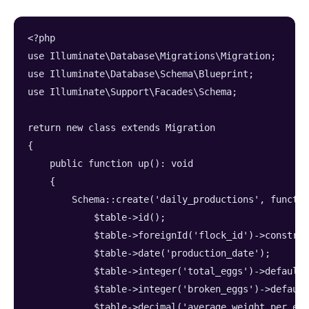
<?php
use Illuminate\Database\Migrations\Migration;
use Illuminate\Database\Schema\Blueprint;
use Illuminate\Support\Facades\Schema;
return new class extends Migration
{
    public function up(): void
    {
        Schema::create('daily_productions', functio
            $table->id();
            $table->foreignId('flock_id')->constrai
            $table->date('production_date');
            $table->integer('total_eggs')->default(
            $table->integer('broken_eggs')->default
            $table->decimal('average_weight_per_egg