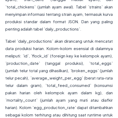
`total_chickens` (jumlah ayam awal). Tabel `strains` akan
menyimpan informasi tentang strain ayam, termasuk kurva
produksi standar dalam format JSON. Dan yang paling
penting adalah tabel `daily_productions`.
Tabel `daily_productions` akan dirancang untuk mencatat
data produksi harian. Kolom-kolom esensial di dalamnya
meliputi: `id`, `flock_id` (foreign key ke kelompok ayam),
`production_date` (tanggal produksi), `total_eggs`
(jumlah telur total yang dihasilkan), `broken_eggs` (jumlah
telur pecah), `average_weight_per_egg` (berat rata-rata
telur dalam gram), `total_feed_consumed` (konsumsi
pakan harian oleh kelompok ayam dalam kg), dan
`mortality_count` (jumlah ayam yang mati atau diafkir
harian). Kolom `egg_production_rate` dapat ditambahkan
sebagai kolom terhitung atau dihitung saat runtime untuk