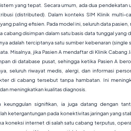
istem yang tepat. Secara umum, ada dua pendekatan 
stribusi (distributed). Dalam konteks SIM Klinik multi-c
n yang paling efisien. Pada model ini, seluruh data pasien
a cabang disimpan dalam satu basis data tunggal yang d
nya adalah terciptanya satu sumber kebenaran (single 
ta. Misalnya, jika Pasien A mendaftar di Klinik Cabang J
mpan di database pusat, sehingga ketika Pasien A bero
ya, seluruh riwayat medis, alergi, dan informasi perso
kter di cabang tersebut tanpa hambatan. Ini mening
 dan meningkatkan kualitas diagnosis.
 keunggulan signifikan, ia juga datang dengan tan
alah ketergantungan pada konektivitas jaringan yang stab
a koneksi internet di salah satu cabang terputus, opera