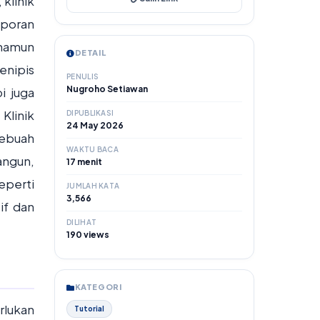
 klinik
aporan
 namun
DETAIL
enipis
PENULIS
Nugroho Setiawan
i juga
Klinik
DIPUBLIKASI
24 May 2026
sebuah
WAKTU BACA
angun,
17 menit
eperti
JUMLAH KATA
3,566
if dan
DILIHAT
190 views
KATEGORI
rlukan
Tutorial