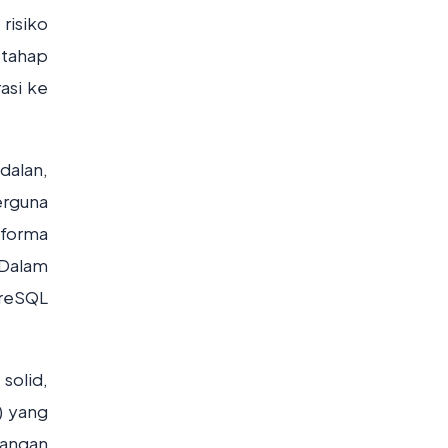
risiko
 tahap
asi ke
dalan,
erguna
rforma
 Dalam
greSQL
solid,
) yang
bangan