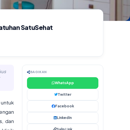
patuhan SatuSehat
kus
BAGIKAN
WhatsApp
Twitter
 untuk
Facebook
dengan
LinkedIn
s, dan
Salin Link