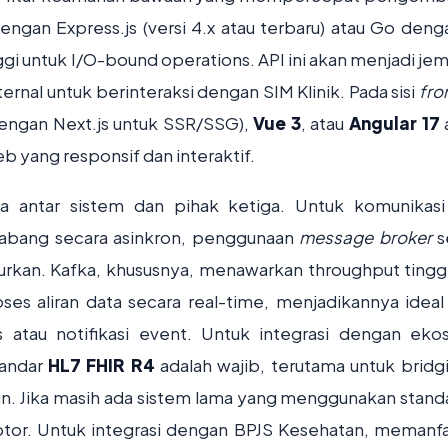
 dengan Express.js (versi 4.x atau terbaru) atau Go deng
i untuk I/O-bound operations. API ini akan menjadi je
ernal untuk berinteraksi dengan SIM Klinik. Pada sisi
fro
engan Next.js untuk SSR/SSG),
Vue 3
, atau
Angular 17
b yang responsif dan interaktif.
ata antar sistem dan pihak ketiga. Untuk komunikasi
r cabang secara asinkron, penggunaan
message broker
s
rkan. Kafka, khususnya, menawarkan throughput tinggi,
 aliran data secara real-time, menjadikannya ideal
s atau notifikasi event. Untuk integrasi dengan eko
tandar
HL7 FHIR R4
adalah wajib, terutama untuk bridg
. Jika masih ada sistem lama yang menggunakan stand
daptor. Untuk integrasi dengan BPJS Kesehatan, memanf