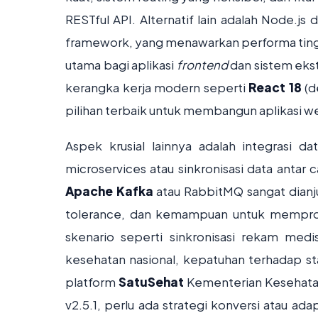
RESTful API. Alternatif lain adalah Node.js
framework, yang menawarkan performa tingg
utama bagi aplikasi
frontend
dan sistem ekst
kerangka kerja modern seperti
React 18
(d
pilihan terbaik untuk membangun aplikasi we
Aspek krusial lainnya adalah integrasi d
microservices atau sinkronisasi data anta
Apache Kafka
atau RabbitMQ sangat dianju
tolerance, dan kemampuan untuk memproses
skenario seperti sinkronisasi rekam medi
kesehatan nasional, kepatuhan terhadap s
platform
SatuSehat
Kementerian Kesehatan
v2.5.1, perlu ada strategi konversi atau a