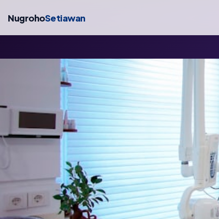
Nugroho
Setiawan