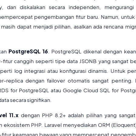
oy, dan diskalakan secara independen, mengurangi 
 mempercepat pengembangan fitur baru. Namun, untuk
 masih dapat menjadi pilihan, asalkan ada rencana migr
ikan
PostgreSQL 16
. PostgreSQL dikenal dengan kean
r-fitur canggih seperti tipe data JSONB yang sangat b
erti log integrasi atau konfigurasi dinamis. Untuk pe
ter-replica dengan failover otomatis sangat penting.
 RDS for PostgreSQL atau Google Cloud SQL for Post
a secara signifikan.
vel 11.x
dengan PHP 8.2+ adalah pilihan yang sangat 
gan ekosistem PHP. Laravel menyediakan ORM (Eloquent
 fitur-fitur keamanan bawaan yang mempercepat pengem