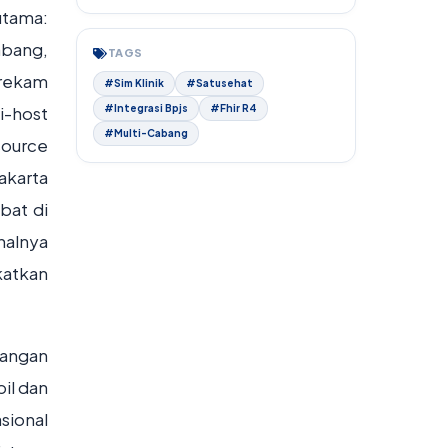
utama:
abang,
TAGS
, rekam
#Sim Klinik
#Satusehat
i-host
#Integrasi Bpjs
#Fhir R4
#Multi-Cabang
source
akarta
bat di
nalnya
katkan
tangan
il dan
sional