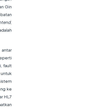
an Gin
mbatan
ntend
,
adalah
 antar
eperti
 fault
 untuk
sistem
ing ke
ar HL7
aatkan