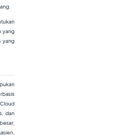
bang.
ntukan
n yang
n yang
mpukan
rbasis
 Cloud
s, dan
besar,
asien,