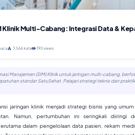
 Klinik Multi-Cabang: Integrasi Data & Ke
 baca
3,566 kata
190 views
masi Manajemen (SIM) Klinik untuk jaringan multi-cabang, berfo
kepatuhan standar SatuSehat. Pelajari strategi teknis dan praktik
nsi jaringan klinik menjadi strategi bisnis yang umum
an. Namun, pertumbuhan ini seringkali diiringi 
, terutama dalam pengelolaan data pasien, rekam medi