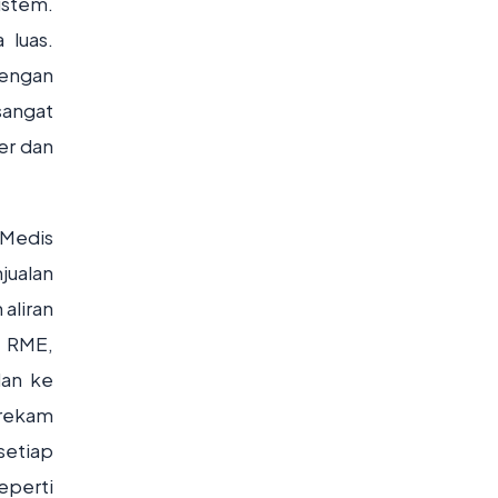
istem.
 luas.
engan
 sangat
er dan
 Medis
jualan
 aliran
m RME,
dan ke
erekam
setiap
eperti