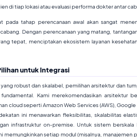
n di tiap lokasi atau evaluasi performa dokter antar ca
pat pada tahap perencanaan awal akan sangat mene
ti-cabang. Dengan perencanaan yang matang, tantanga
i yang tepat, menciptakan ekosistem layanan kesehata
ilihan untuk Integrasi
ang robust dan skalabel, pemilihan arsitektur dan tu
h fundamental. Kami merekomendasikan arsitektur be
nan cloud seperti Amazon Web Services (AWS), Google
katan ini menawarkan fleksibilitas, skalabilitas elasti
ngan infrastruktur on-premise. Untuk sistem berskala 
 Ini memungkinkan setiap modul (misalnya, manajemen p