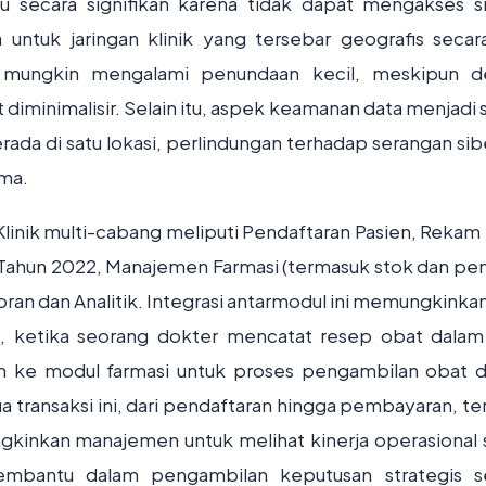
u secara signifikan karena tidak dapat mengakses s
 untuk jaringan klinik yang tersebar geografis secara
h mungkin mengalami penundaan kecil, meskipun d
t diminimalisir. Selain itu, aspek keamanan data menjadi
erada di satu lokasi, perlindungan terhadap serangan sib
ama.
Klinik multi-cabang meliputi Pendaftaran Pasien, Rekam
 Tahun 2022, Manajemen Farmasi (termasuk stok dan pen
oran dan Analitik. Integrasi antarmodul ini memungkinkan
t, ketika seorang dokter mencatat resep obat dala
rim ke modul farmasi untuk proses pengambilan obat 
a transaksi ini, dari pendaftaran hingga pembayaran, t
gkinkan manajemen untuk melihat kinerja operasional 
embantu dalam pengambilan keputusan strategis s