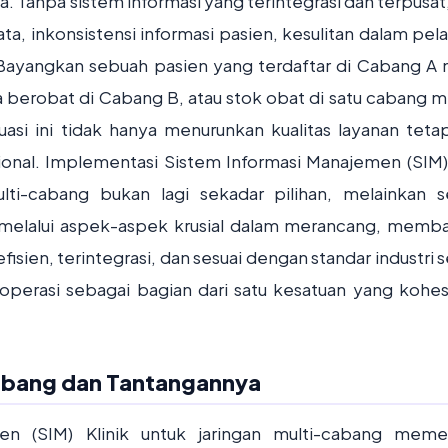
. Tanpa sistem informasi yang terintegrasi dan terpusat,
a, inkonsistensi informasi pasien, kesulitan dalam pel
. Bayangkan sebuah pasien yang terdaftar di Cabang A
a berobat di Cabang B, atau stok obat di satu cabang m
asi ini tidak hanya menurunkan kualitas layanan tetap
ional. Implementasi Sistem Informasi Manajemen (SIM) 
lti-cabang bukan lagi sekadar pilihan, melainkan 
 melalui aspek-aspek krusial dalam merancang, memb
sien, terintegrasi, dan sesuai dengan standar industri s
perasi sebagai bagian dari satu kesatuan yang kohes
Cabang dan Tantangannya
n (SIM) Klinik untuk jaringan multi-cabang meme