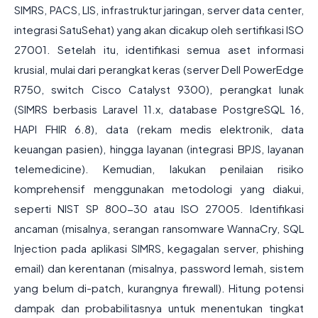
SIMRS, PACS, LIS, infrastruktur jaringan, server data center,
integrasi SatuSehat) yang akan dicakup oleh sertifikasi ISO
27001. Setelah itu, identifikasi semua aset informasi
krusial, mulai dari perangkat keras (server Dell PowerEdge
R750, switch Cisco Catalyst 9300), perangkat lunak
(SIMRS berbasis Laravel 11.x, database PostgreSQL 16,
HAPI FHIR 6.8), data (rekam medis elektronik, data
keuangan pasien), hingga layanan (integrasi BPJS, layanan
telemedicine). Kemudian, lakukan penilaian risiko
komprehensif menggunakan metodologi yang diakui,
seperti NIST SP 800-30 atau ISO 27005. Identifikasi
ancaman (misalnya, serangan ransomware WannaCry, SQL
Injection pada aplikasi SIMRS, kegagalan server, phishing
email) dan kerentanan (misalnya, password lemah, sistem
yang belum di-patch, kurangnya firewall). Hitung potensi
dampak dan probabilitasnya untuk menentukan tingkat