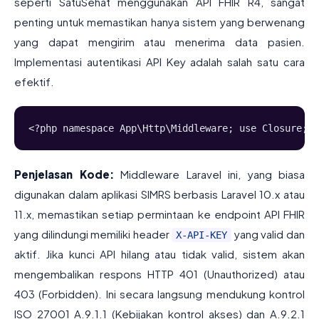
seperti SatuSehat menggunakan API FHIR R4, sangat
penting untuk memastikan hanya sistem yang berwenang
yang dapat mengirim atau menerima data pasien.
Implementasi autentikasi API Key adalah salah satu cara
efektif.
<?php namespace App\Http\Middleware; use Closure; u
Penjelasan Kode:
Middleware Laravel ini, yang biasa
digunakan dalam aplikasi SIMRS berbasis Laravel 10.x atau
11.x, memastikan setiap permintaan ke endpoint API FHIR
yang dilindungi memiliki header
yang valid dan
X-API-KEY
aktif. Jika kunci API hilang atau tidak valid, sistem akan
mengembalikan respons HTTP 401 (Unauthorized) atau
403 (Forbidden). Ini secara langsung mendukung kontrol
ISO 27001 A.9.1.1 (Kebijakan kontrol akses) dan A.9.2.1