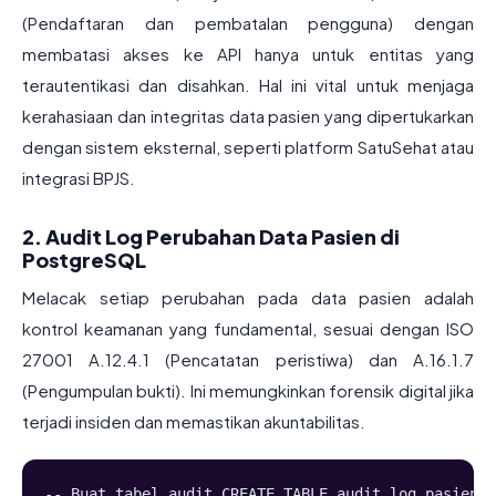
(Pendaftaran dan pembatalan pengguna) dengan
membatasi akses ke API hanya untuk entitas yang
terautentikasi dan disahkan. Hal ini vital untuk menjaga
kerahasiaan dan integritas data pasien yang dipertukarkan
dengan sistem eksternal, seperti platform SatuSehat atau
integrasi BPJS.
2. Audit Log Perubahan Data Pasien di
PostgreSQL
Melacak setiap perubahan pada data pasien adalah
kontrol keamanan yang fundamental, sesuai dengan ISO
27001 A.12.4.1 (Pencatatan peristiwa) dan A.16.1.7
(Pengumpulan bukti). Ini memungkinkan forensik digital jika
terjadi insiden dan memastikan akuntabilitas.
-- Buat tabel audit CREATE TABLE audit_log_pasien (