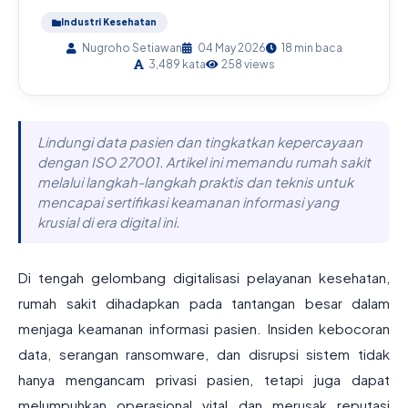
Industri Kesehatan
Nugroho Setiawan
04 May 2026
18 min baca
3,489 kata
258 views
Lindungi data pasien dan tingkatkan kepercayaan
dengan ISO 27001. Artikel ini memandu rumah sakit
melalui langkah-langkah praktis dan teknis untuk
mencapai sertifikasi keamanan informasi yang
krusial di era digital ini.
Di tengah gelombang digitalisasi pelayanan kesehatan,
rumah sakit dihadapkan pada tantangan besar dalam
menjaga keamanan informasi pasien. Insiden kebocoran
data, serangan ransomware, dan disrupsi sistem tidak
hanya mengancam privasi pasien, tetapi juga dapat
melumpuhkan operasional vital dan merusak reputasi