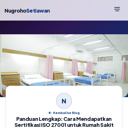
Nugroho
Setiawan
N
Kembali ke Blog
Panduan Lengkap: Cara Mendapatkan
Sertifikasi ISO 27001 untuk Rumah Sakit