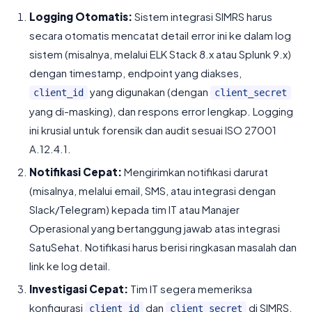
Logging Otomatis:
Sistem integrasi SIMRS harus
secara otomatis mencatat detail error ini ke dalam log
sistem (misalnya, melalui ELK Stack 8.x atau Splunk 9.x)
dengan timestamp, endpoint yang diakses,
yang digunakan (dengan
client_id
client_secret
yang di-masking), dan respons error lengkap. Logging
ini krusial untuk forensik dan audit sesuai ISO 27001
A.12.4.1.
Notifikasi Cepat:
Mengirimkan notifikasi darurat
(misalnya, melalui email, SMS, atau integrasi dengan
Slack/Telegram) kepada tim IT atau Manajer
Operasional yang bertanggung jawab atas integrasi
SatuSehat. Notifikasi harus berisi ringkasan masalah dan
link ke log detail.
Investigasi Cepat:
Tim IT segera memeriksa
konfigurasi
dan
di SIMRS,
client_id
client_secret