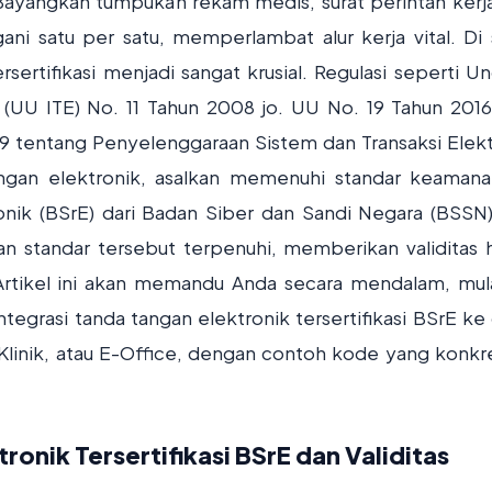
Bayangkan tumpukan rekam medis, surat perintah kerja
ni satu per satu, memperlambat alur kerja vital. Di s
sertifikasi menjadi sangat krusial. Regulasi seperti U
 (UU ITE) No. 11 Tahun 2008 jo. UU No. 19 Tahun 2016
19 tentang Penyelenggaraan Sistem dan Transaksi Elekt
angan elektronik, asalkan memenuhi standar keaman
tronik (BSrE) dari Badan Siber dan Sandi Negara (BSSN)
kan standar tersebut terpenuhi, memberikan validitas
rtikel ini akan memandu Anda secara mendalam, mula
tegrasi tanda tangan elektronik tersertifikasi BSrE ke
 Klinik, atau E-Office, dengan contoh kode yang konkr
onik Tersertifikasi BSrE dan Validitas