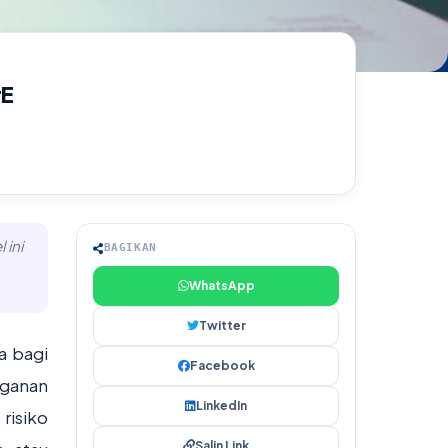
rE
 ini
BAGIKAN
WhatsApp
Twitter
a bagi
Facebook
nganan
LinkedIn
risiko
Salin Link