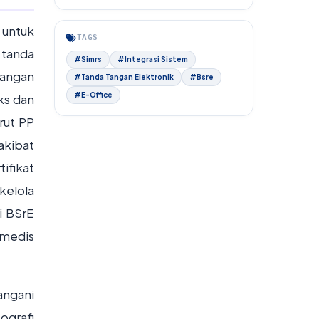
 untuk
TAGS
 tanda
#Simrs
#Integrasi Sistem
tangan
#Tanda Tangan Elektronik
#Bsre
#E-Office
ks dan
rut PP
akibat
ifikat
kelola
i BSrE
 medis
angani
ografi