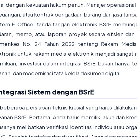
ital dengan kekuatan hukum penuh. Manajer operasional
euangan, atau kontrak pengadaan barang dan jasa tanpa
tem E-Office, tanda tangan elektronik BSrE memung
edaran, memo, atau laporan proyek secara efisien dan
Permenkes No. 24 Tahun 2022 tentang Rekam Medis
tronik untuk rekam medis elektronik menjadi sangat
mikian, investasi dalam integrasi BSrE bukan hanya t
manan, dan modernisasi tata kelola dokumen digital.
Integrasi Sistem dengan BSrE
berapa persiapan teknis krusial yang harus dilakukan
anan BSrE. Pertama, Anda harus memiliki akun dan kred
anya melibatkan verifikasi identitas individu atau organ
SrE. Setelah terdaftar dan diverifikasi, Anda akan menda