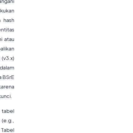
angani
akukan
n hash
ntitas
i atau
alikan
(v3.x)
 dalam
a BSrE
karena
unci.
 tabel
(e.g.,
 Tabel