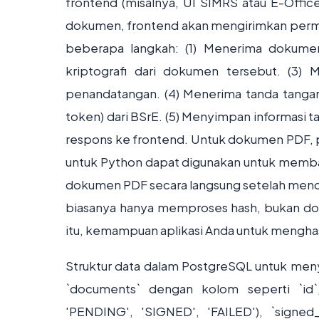
frontend (misalnya, UI SIMRS atau E-Offi
dokumen, frontend akan mengirimkan perm
beberapa langkah: (1) Menerima dokumen
kriptografi dari dokumen tersebut. (3)
penandatangan. (4) Menerima tanda tangan
token) dari BSrE. (5) Menyimpan informasi 
respons ke frontend. Untuk dokumen PDF, 
untuk Python dapat digunakan untuk memb
dokumen PDF secara langsung setelah menda
biasanya hanya memproses hash, bukan doku
itu, kemampuan aplikasi Anda untuk menghas
Struktur data dalam PostgreSQL untuk men
`documents` dengan kolom seperti `id`, `
'PENDING', 'SIGNED', 'FAILED'), `signed_