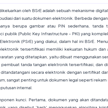
 dikeluarkan oleh BSrE adalah sebuah mekanisme digital
epudiasi dari suatu dokumen elektronik. Berbeda dengan
hanya berupa gambar atau PIN sederhana, tanda 
nci publik (Public Key Infrastructure – PKI) yang komple
Elektronik (PSrE) yang diakui, dalam hal ini BSrE. Menu
lektronik tersertifikasi memiliki kekuatan hukum dan 
ratan yang ditetapkan, yaitu dibuat menggunakan sert
embuat tanda tangan elektronik tersertifikasi, dan di
ditandatangani secara elektronik dengan sertifikat dar
um, sangat penting untuk dokumen legal seperti rekam
putusan internal.
mponen kunci. Pertama, dokumen yang akan ditandat
unik yang disebut 'hash' menggunakan algoritma kript