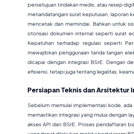
persetujuan tindakan medis, atau resep dig
menandatangani surat keputusan, laporan k
mencetak dan memindai. Bahkan untuk sis
otorisasi dokumen internal seperti surat 
Kepatuhan terhadap regulasi seperti 
mewajibkan penggunaan tanda tangan elek
dicapai dengan integrasi BSrE. Dengan de
efisiensi, tetapi juga tentang legalitas, kea
Persiapan Teknis dan Arsitektur 
Sebelum memulai implementasi kode, ada be
memastikan integrasi yang mulus dengan lay
akses API dari BSrE. Proses pendaftaran bias
yang dapat dilakukan melalui portal resmi B