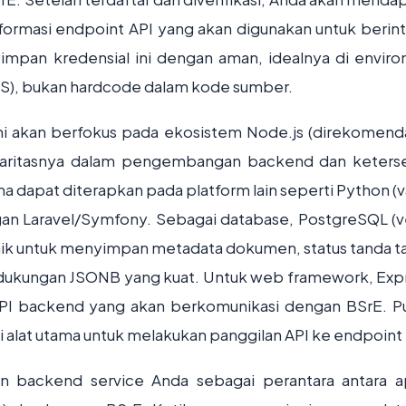
nformasi endpoint API yang akan digunakan untuk berint
impan kredensial ini dengan aman, idealnya di envir
S), bukan hardcode dalam kode sumber.
ni akan berfokus pada ekosistem Node.js (direkomend
pularitasnya dalam pengembangan backend dan keters
 dapat diterapkan pada platform lain seperti Python (v
an Laravel/Symfony. Sebagai database, PostgreSQL (ve
 baik untuk menyimpan metadata dokumen, status tanda t
n dukungan JSONB yang kuat. Untuk web framework, Expr
PI backend yang akan berkomunikasi dengan BSrE. P
di alat utama untuk melakukan panggilan API ke endpoint
n backend service Anda sebagai perantara antara ap