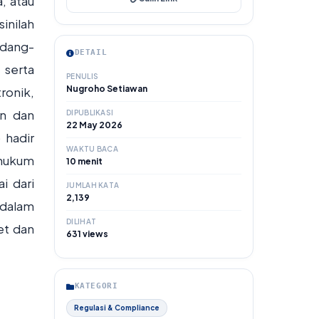
, atau
inilah
ndang-
DETAIL
 serta
PENULIS
Nugroho Setiawan
ronik,
an dan
DIPUBLIKASI
22 May 2026
 hadir
WAKTU BACA
 hukum
10 menit
i dari
JUMLAH KATA
2,139
 dalam
DILIHAT
et dan
631 views
KATEGORI
Regulasi & Compliance