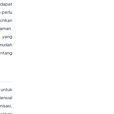
 dapat
 perlu
kinkan
 aman.
 yang
 mudah
entang
 untuk
ensial
isasi,
patkan