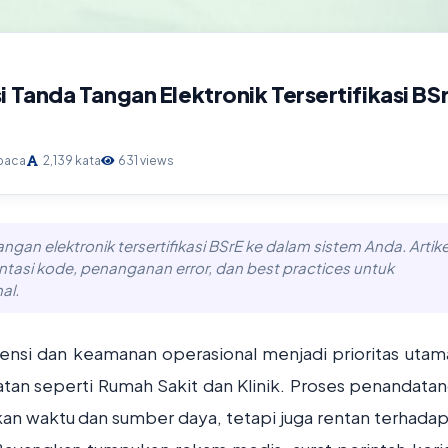
 Tanda Tangan Elektronik Tersertifikasi BS
 baca
2,139 kata
631 views
ngan elektronik tersertifikasi BSrE ke dalam sistem Anda. Artikel
asi kode, penanganan error, dan best practices untuk
al.
siensi dan keamanan operasional menjadi prioritas utam
hatan seperti Rumah Sakit dan Klinik. Proses penandata
 waktu dan sumber daya, tetapi juga rentan terhadap 