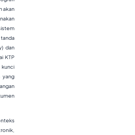
n akan
unakan
sistem
 tanda
y) dan
ai KTP
 kunci
h yang
tangan
okumen
onteks
ronik,