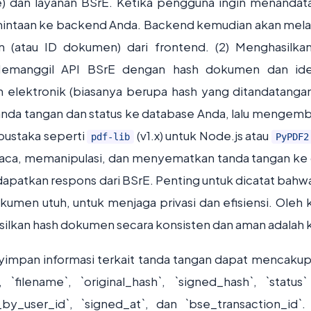
ce) dan layanan BSrE. Ketika pengguna ingin menandat
intaan ke backend Anda. Backend kemudian akan mel
 (atau ID dokumen) dari frontend. (2) Menghasilka
 Memanggil API BSrE dengan hash dokumen dan ide
 elektronik (biasanya berupa hash yang ditandatangan
tanda tangan dan status ke database Anda, lalu mengemb
pustaka seperti
(v1.x) untuk Node.js atau
pdf-lib
PyPDF2
aca, memanipulasi, dan menyematkan tanda tangan ke
patkan respons dari BSrE. Penting untuk dicatat bahw
men utuh, untuk menjaga privasi dan efisiensi. Oleh 
ilkan hash dokumen secara konsisten dan aman adalah k
yimpan informasi terkait tanda tangan dapat mencakup
filename`, `original_hash`, `signed_hash`, `status` 
by_user_id`, `signed_at`, dan `bse_transaction_id`.