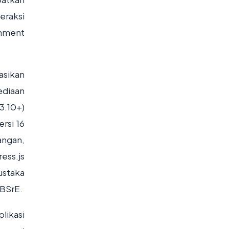
eraksi
onment
asikan
ediaan
3.10+)
rsi 16
angan,
ess.js
ustaka
 BSrE.
likasi