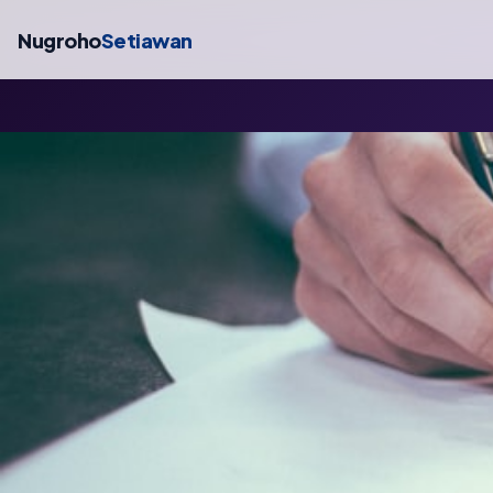
Nugroho
Setiawan