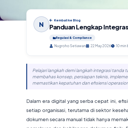
Kembali ke Blog
N
Panduan Lengkap Integrasi
Regulasi & Compliance
Nugroho Setiawan
22 May 2026
10 min
Pelajari langkah demi langkah integrasi tanda ta
membahas konsep, persiapan teknis, implement
memastikan kepatuhan dan efisiensi operasion
Dalam era digital yang serba cepat ini, efi
setiap organisasi, terutama di sektor kese
dokumen secara manual tidak hanya memakan