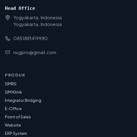
Head Office
Yogyakarta, Indonesia
Yogyakarta, Indonesia
0851881419980
nugpro@gmail.com
PRODUK
SIMRS
SIM Klinik
Integrator Bridging
E-Office
Point of Sales
Website
ERP System