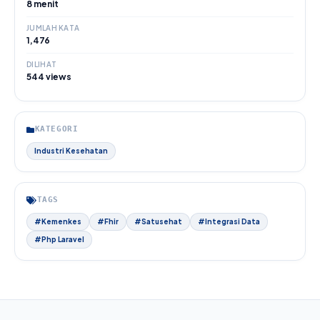
8 menit
JUMLAH KATA
1,476
DILIHAT
544 views
KATEGORI
Industri Kesehatan
TAGS
#Kemenkes
#Fhir
#Satusehat
#Integrasi Data
#Php Laravel