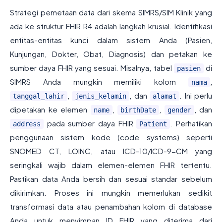
Strategi pemetaan data dari skema SIMRS/SIM Klinik yang
ada ke struktur FHIR R4 adalah langkah krusial. Identifikasi
entitas-entitas kunci dalam sistem Anda (Pasien,
Kunjungan, Dokter, Obat, Diagnosis) dan petakan ke
sumber daya FHIR yang sesuai. Misalnya, tabel
di
pasien
SIMRS Anda mungkin memiliki kolom
,
nama
,
, dan
. Ini perlu
tanggal_lahir
jenis_kelamin
alamat
dipetakan ke elemen
,
,
, dan
name
birthDate
gender
pada sumber daya FHIR
. Perhatikan
address
Patient
penggunaan sistem kode (code systems) seperti
SNOMED CT, LOINC, atau ICD-10/ICD-9-CM yang
seringkali wajib dalam elemen-elemen FHIR tertentu.
Pastikan data Anda bersih dan sesuai standar sebelum
dikirimkan. Proses ini mungkin memerlukan sedikit
transformasi data atau penambahan kolom di database
Anda untuk menyimpan ID FHIR yang diterima dari