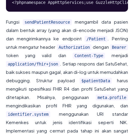
<?phpnamespace AppHttpServices;use GuzzleHttpClient
Fungsi
mengambil data pasien
sendPatientResource
dalam bentuk array (yang akan di-encode menjadi JSON)
dan mengirimkannya ke endpoint
. Penting
/Patient
untuk mengatur header
dengan
Authorization
Bearer
token yang valid dan
menjadi
Content-Type
. Setiap respons dari SatuSehat,
application/fhir+json
baik sukses maupun gagal, akan di-log untuk memudahkan
debugging. Struktur payload
harus
$patientData
mengikuti spesifikasi FHIR R4 dan profil SatuSehat yang
ditetapkan. Misalnya, penggunaan
meta.profile
mengindikasikan profil FHIR yang digunakan, dan
menggunakan URI standar
identifier.system
Kemenkes untuk jenis identifikasi seperti NIK.
Implementasi yang cermat pada tahap ini akan sangat