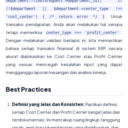
Department::find($request->department_id); if
(!$department || $department->center_type !==
. Untuk
'cost_center') { /* return error */ }
transaksi pendapatan, Anda akan melakukan hal serupa
tetapi memeriksa
.
center_type === 'profit_center'
Dengan melakukan validasi berlapis ini, kita memastikan
bahwa setiap transaksi finansial di sistem ERP secara
akurat dialokasikan ke Cost Center atau Profit Center
yang sesuai, mencegah kesalahan input yang dapat
mengganggu laporan keuangan dan analisis kinerja.
Best Practices
Definisi yang Jelas dan Konsisten:
Pastikan definisi
setiap Cost Center dan Profit Center sangat jelas dan
terdokumentasi. Ini mencakup ruang lingkup tanggung
jawab, jenis biaya/pendapatan yang diatribusikan, dan