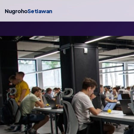
Nugroho
Setiawan