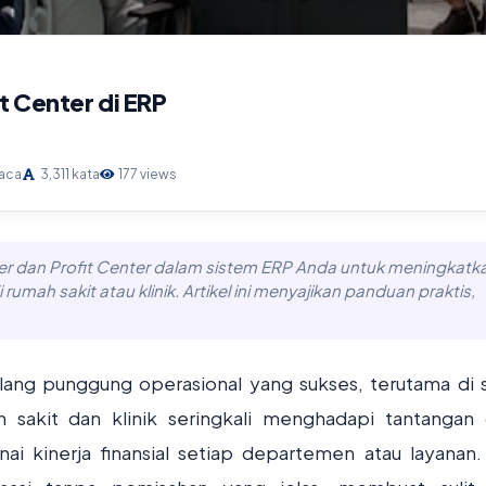
t Center di ERP
baca
3,311 kata
177 views
er dan Profit Center dalam sistem ERP Anda untuk meningkatk
i rumah sakit atau klinik. Artikel ini menyajikan panduan praktis,
ulang punggung operasional yang sukses, terutama di 
sakit dan klinik seringkali menghadapi tantangan
ai kinerja finansial setiap departemen atau layanan.