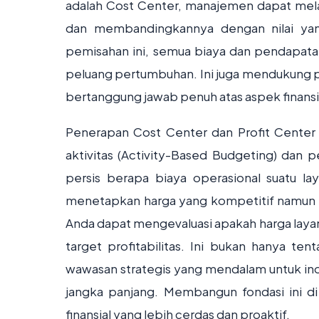
adalah Cost Center, manajemen dapat mel
dan membandingkannya dengan nilai yang
pemisahan ini, semua biaya dan pendapatan
peluang pertumbuhan. Ini juga mendukung pr
bertanggung jawab penuh atas aspek finansia
Penerapan Cost Center dan Profit Center 
aktivitas (Activity-Based Budgeting) dan 
persis berapa biaya operasional suatu l
menetapkan harga yang kompetitif namun t
Anda dapat mengevaluasi apakah harga layan
target profitabilitas. Ini bukan hanya t
wawasan strategis yang mendalam untuk inova
jangka panjang. Membangun fondasi ini 
finansial yang lebih cerdas dan proaktif.