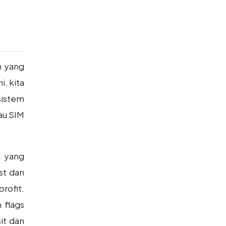
n yang
i, kita
sistem
au SIM
yang
st dan
rofit.
 flags
it dan