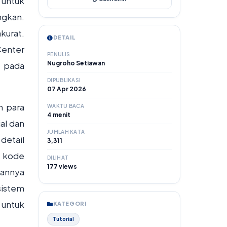
 untuk
ngkan.
kurat.
DETAIL
Center
PENULIS
Nugroho Setiawan
l pada
DIPUBLIKASI
07 Apr 2026
n para
WAKTU BACA
4 menit
al dan
JUMLAH KATA
detail
3,311
h kode
DILIHAT
177 views
uannya
sistem
 untuk
KATEGORI
Tutorial