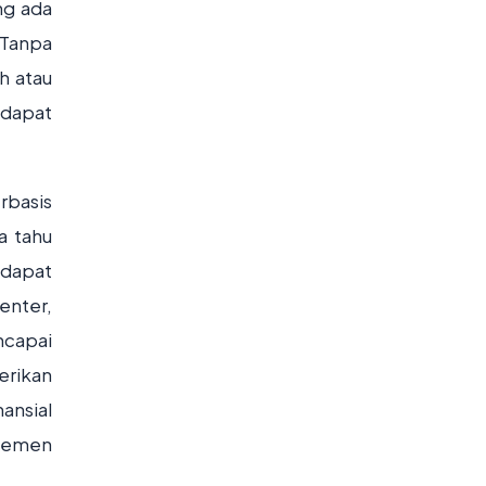
ng ada
 Tanpa
h atau
 dapat
rbasis
a tahu
 dapat
enter,
ncapai
erikan
ansial
ajemen