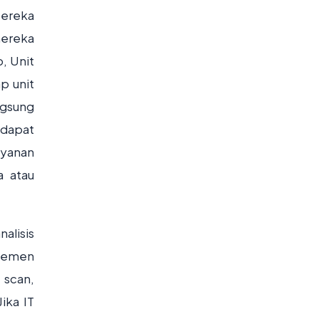
Mereka
mereka
p, Unit
p unit
ngsung
 dapat
ayanan
a atau
alisis
ajemen
 scan,
ika IT