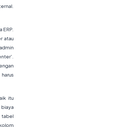
ernal.
a ERP.
r atau
 admin
nter'.
dengan
 harus
ik itu
 biaya
 tabel
kolom