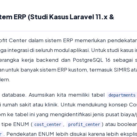
tem ERP (Studi Kasus Laravel 11.x &
ofit Center dalam sistem ERP memerlukan pendekata
a integrasi di seluruh modul aplikasi. Untuk studi kasus in
kerangka kerja backend dan PostgreSQL 16 sebagai 
van untuk banyak sistem ERP kustom, termasuk SIMRS at
dern.
 database. Asumsikan kita memiliki tabel
departments
i rumah sakit atau klinik. Untuk mendukung konsep Co
 ke tabel ini yang mengidentifikasi jenis pusat biaya/p
tipe ENUM (
,
) atau boolean
cost_center
profit_center
. Pendekatan ENUM lebih disukai karena lebih eksplis
r