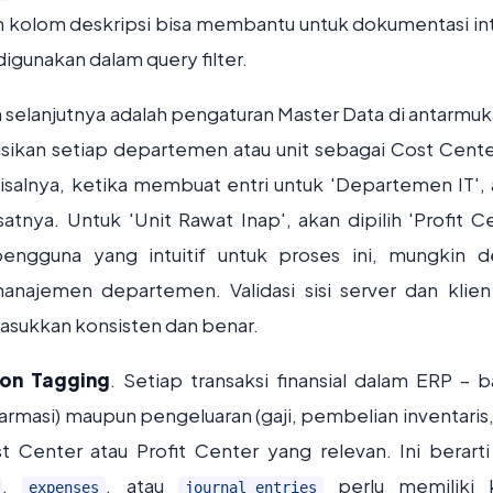
 kolom deskripsi bisa membantu untuk dokumentasi int
 digunakan dalam query filter.
 selanjutnya adalah pengaturan Master Data di antarmuk
isikan setiap departemen atau unit sebagai Cost Cente
Misalnya, ketika membuat entri untuk 'Departemen IT',
tnya. Untuk 'Unit Rawat Inap', akan dipilih 'Profit Ce
ngguna yang intuitif untuk proses ini, mungkin 
anajemen departemen. Validasi sisi server dan klien
asukkan konsisten dan benar.
ion Tagging
. Setiap transaksi finansial dalam ERP – ba
farmasi) maupun pengeluaran (gaji, pembelian inventaris,
t Center atau Profit Center yang relevan. Ini berarti
,
, atau
perlu memiliki 
expenses
journal_entries