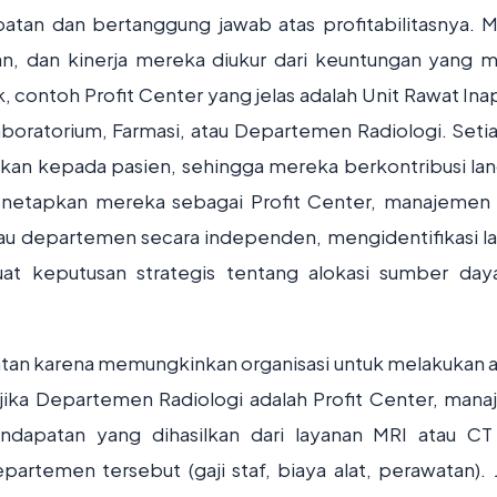
atan dan bertanggung jawab atas profitabilitasnya. 
an, dan kinerja mereka diukur dari keuntungan yang 
ik, contoh Profit Center yang jelas adalah Unit Rawat Ina
Laboratorium, Farmasi, atau Departemen Radiologi. Setia
hkan kepada pasien, sehingga mereka berkontribusi la
netapkan mereka sebagai Profit Center, manajemen
 atau departemen secara independen, mengidentifikasi l
 keputusan strategis tentang alokasi sumber day
hatan karena memungkinkan organisasi untuk melakukan an
, jika Departemen Radiologi adalah Profit Center, man
ndapatan yang dihasilkan dari layanan MRI atau CT
rtemen tersebut (gaji staf, biaya alat, perawatan). J