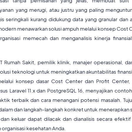
anisasi tanpa pemisahan yang jelas, membuat sulit
layanan yang merugi, atau justru yang paling menguntu
s seringkali kurang didukung data yang granular dan a
 modern menawarkan solusi ampuh melalui konsep Cost 
ganisasi memecah dan menganalisis kinerja finansia
IT Rumah Sakit, pemilik klinik, manajer operasional, da
si teknologi untuk meningkatkan akuntabilitas finansi
lalui konsep dasar Cost Center dan Profit Center, 
sus Laravel 11.x dan PostgreSQL 16, menyajikan conto
ktik terbaik dan cara menangani potensi masalah. Tuj
lam dan langkah-langkah konkret untuk menerapkan 
an keluar dapat dilacak dan dianalisis secara efektif
organisasi kesehatan Anda.