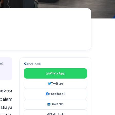
an
BAGIKAN
WhatsApp
Twitter
sektor
Facebook
 dalam
LinkedIn
 Biaya
Salin Link