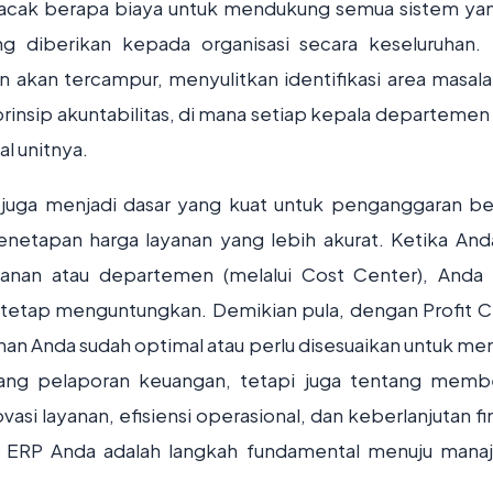
acak berapa biaya untuk mendukung semua sistem ya
 diberikan kepada organisasi secara keseluruhan.
 akan tercampur, menyulitkan identifikasi area masala
insip akuntabilitas, di mana setiap kepala departemen
l unitnya.
juga menjadi dasar yang kuat untuk penganggaran be
penetapan harga layanan yang lebih akurat. Ketika And
ayanan atau departemen (melalui Cost Center), Anda
etap menguntungkan. Demikian pula, dengan Profit C
an Anda sudah optimal atau perlu disesuaikan untuk me
entang pelaporan keuangan, tetapi juga tentang memb
si layanan, efisiensi operasional, dan keberlanjutan fin
di ERP Anda adalah langkah fundamental menuju man