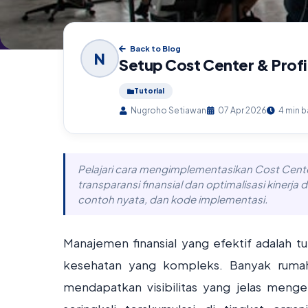
Back to Blog
N
Setup Cost Center & Profi
Tutorial
Nugroho Setiawan
07 Apr 2026
4 min 
Pelajari cara mengimplementasikan Cost Cent
transparansi finansial dan optimalisasi kinerja d
contoh nyata, dan kode implementasi.
Manajemen finansial yang efektif adalah t
kesehatan yang kompleks. Banyak rumah 
mendapatkan visibilitas yang jelas mengen