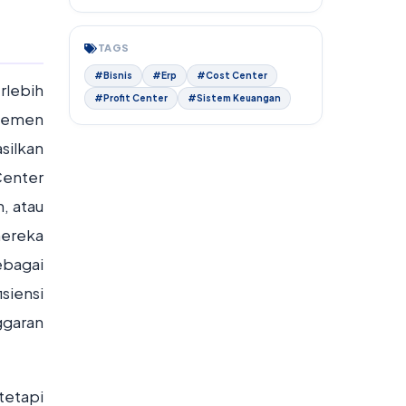
TAGS
#Bisnis
#Erp
#Cost Center
rlebih
#Profit Center
#Sistem Keuangan
rtemen
silkan
Center
, atau
mereka
ebagai
siensi
ggaran
tetapi